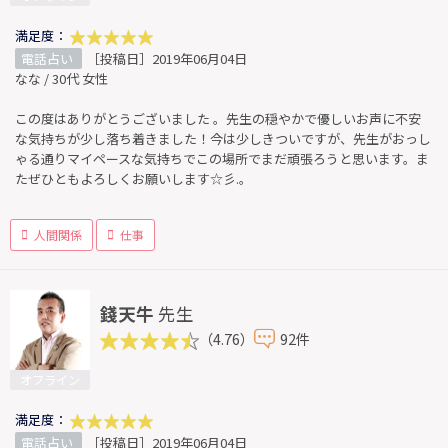
満足度：
電話占い
［投稿日］2019年06月04日
なな / 30代 女性
この度はありがとうございました 。先生の穏やかで優しいお声に不安
な気持ちが少し落ち着きました！今は少しきついですが、先生がおっし
ゃる通りマイペースな気持ちでこの場所でまだ頑張ろうと思います。ま
たぜひともよろしくお願いします☆彡.。
人間関係
仕事
錢天牛
先生
（4.76）
92件
オフライン
満足度：
電話占い
［投稿日］2019年06月04日