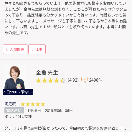
色々と相談させてもらっています。他の先生方にも鑑定をお願いしてい
ましたが…金魚先生は無駄な話もなく、こちらが尋ねた事をサクサク占
って下さり…鑑定結果も分かりやすいから有難いです。時間もいつも気
にして下さいますし、メッセージも丁寧に書いて下さるから本当に有難
いです。お若い先生ですが…私はとても頼り切っています。本当にお薦
めの先生です。
人間関係
仕事
金魚
先生
（4.92）
2498件
本日9:00～予約OK
満足度：
電話占い
［投稿日］2019年06月06日
ゆう / 40代 女性
クチコミを見て評判が良かったので、今回初めて鑑定をお願い致しまし