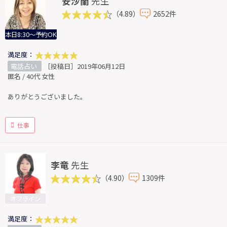
安沙蘭
先生
（4.89）
2652件
本日8:30～予約OK
満足度：
電話占い
［投稿日］2019年06月12日
匿名 / 40代 女性
ありがとうございました。
仕事
李竜
先生
（4.90）
1309件
オフライン
満足度：