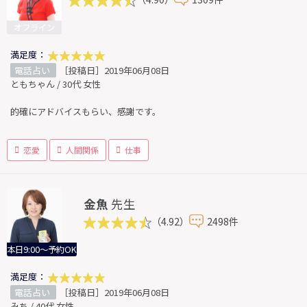
オフライン
満足度：
電話占い
［投稿日］2019年06月08日
ともちゃん / 30代 女性
的確にアドバイスもらい、感謝です。
恋愛
人間関係
仕事
金魚
先生
（4.92）
2498件
本日9:00～予約OK
満足度：
電話占い
［投稿日］2019年06月08日
みち / 40代 女性