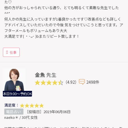
た♡
他の方がおっしゃられている通り、とても明るくて素敵な先生でした
^^*
何人かの先生に入っていますが1番良かったです♡改善点なども詳しく
アドバイスしていただいたので今後 気をつけていこうと思ってます。ア
フターメールもボリュームもあり大大
大満足です( ﹡･ᴗ･ )bまたリピート致します！
仕事
金魚
先生
（4.92）
2498件
本日9:00～予約OK
満足度：
電話占い
［投稿日］2019年06月06日
naeko＊ / 30代 女性