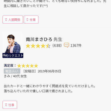
時間内に聞きたいことが聞けて、とても明るい気持ちになれました。先
生に相談して良かったです(^^)
人間関係
仕事
南川まさひろ
先生
（4.88）
1367件
予約リクエスト
満足度：
電話占い
［投稿日］2019年06月05日
きみ / 40代 女性
出たカードと一緒にわかりやすく問題点を見ていただけました。
落ち込んでいたので優しい口調で癒されました。
仕事