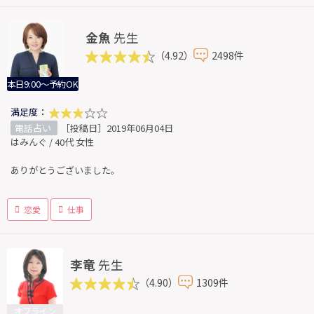
金魚
先生
（4.92）
2498件
本日9:00～予約OK
満足度：
電話占い
［投稿日］2019年06月04日
はみんぐ / 40代 女性
ありがとうございました。
恋愛
仕事
李竜
先生
（4.90）
1309件
オフライン