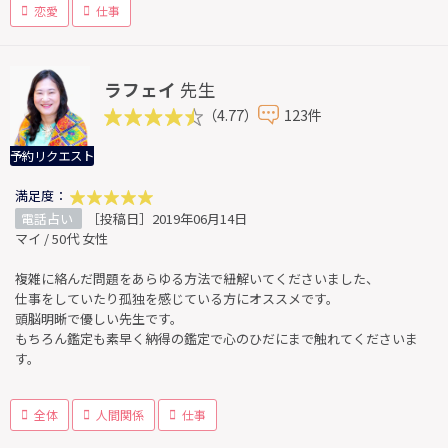
恋愛
仕事
ラフェイ
先生
（4.77）
123件
予約リクエスト
満足度：
電話占い
［投稿日］2019年06月14日
マイ / 50代 女性
複雑に絡んだ問題をあらゆる方法で紐解いてくださいました、
仕事をしていたり孤独を感じている方にオススメです。
頭脳明晰で優しい先生です。
もちろん鑑定も素早く納得の鑑定で心のひだにまで触れてくださいま
す。
全体
人間関係
仕事