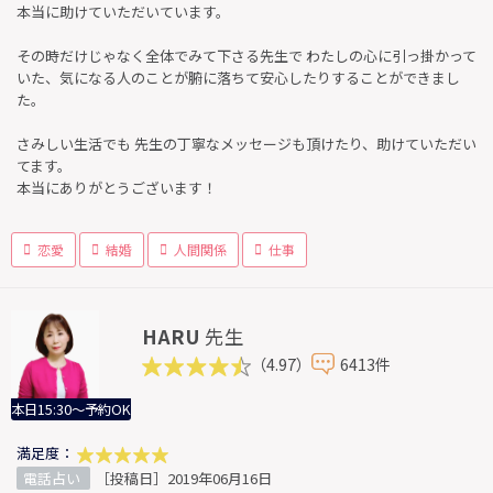
本当に助けていただいています。
その時だけじゃなく全体でみて下さる先生で わたしの心に引っ掛かって
いた、気になる人のことが腑に落ちて安心したりすることができまし
た。
さみしい生活でも 先生の丁寧なメッセージも頂けたり、助けていただい
てます。
本当にありがとうございます！
恋愛
結婚
人間関係
仕事
HARU
先生
（4.97）
6413件
本日15:30～予約OK
満足度：
電話占い
［投稿日］2019年06月16日