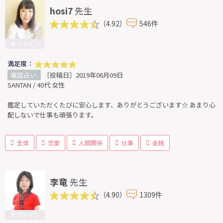
hosi7
先生
（4.92）
546件
オフライン
満足度：
電話占い
［投稿日］2019年06月09日
SANTAN / 40代 女性
鑑定していただくたびに安心します、ありがとうございます☆ あまり心
配しないで仕事も頑張ります。
全体
恋愛
人間関係
仕事
金銭
李竜
先生
（4.90）
1309件
オフライン