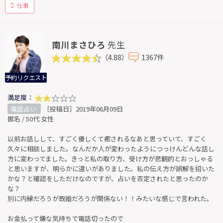
仕事
南川まさひろ
先生
（4.88）
1367件
予約リクエスト
満足度：
電話占い
［投稿日］2019年06月09日
匿名 / 50代 女性
以前お話しして、すごく優しくて癒されるなあと思っていて、すごく
久々に相談しました。なんだか人が変わったようにつっけんどんな話し
方に変わってました。きっと私の取り方、受け方が悲観的とおっしゃる
と思いますが、明らかに違いがありました。私の伝え方が誤解を招いた
かな？と確認をしただけなのですが、占いを否定されたと思ったのか
な？
別に内縁だろうが既婚だろうが関係ない！！みたいな感じで言われた。
お金払って嫌な気持ちで電話切ったので