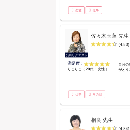
恋愛
仕事
佐々木玉蓮 先生
(4.83)
予約リクエスト
満足度：
自分の
りこりこ（ 20代・ 女性 ）
がとう
仕事
その他
相良 先生
(4.84)