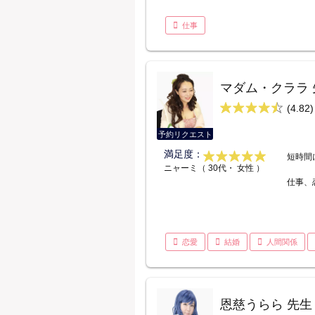
仕事
マダム・クララ 
(4.82)
予約リクエスト
満足度：
短時間
ニャーミ（ 30代・ 女性 ）
仕事、
恋愛
結婚
人間関係
恩慈うらら 先生