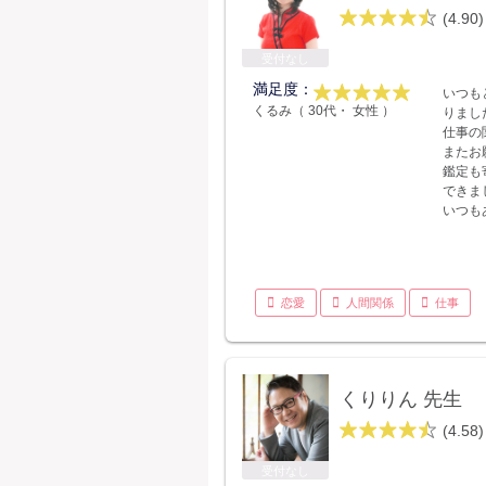
(4.90)
受付なし
満足度：
いつも
くるみ（ 30代・ 女性 ）
りまし
仕事の
またお
鑑定も
できま
いつも
恋愛
人間関係
仕事
くりりん 先生
(4.58)
受付なし