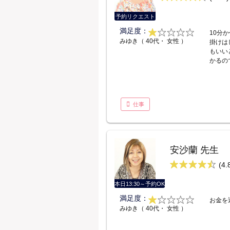
予約リクエスト
満足度：
10分
みゆき（ 40代・ 女性 ）
掛けは
もいい
かるの
仕事
安沙蘭 先生
(4.
本日13:30～予約OK
満足度：
お金を
みゆき（ 40代・ 女性 ）