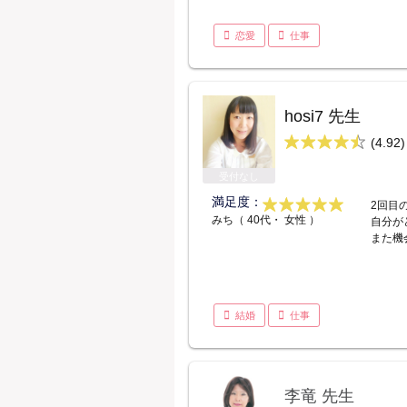
恋愛
仕事
hosi7 先生
(4.92)
受付なし
満足度：
2回目
みち（ 40代・ 女性 ）
自分が
また機
結婚
仕事
李竜 先生