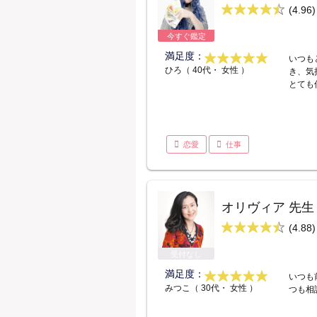
(4.96)
今すぐ鑑定
満足度：
いつも
ひろ（ 40代・ 女性 ）
き、気
とても
恋愛
仕事
オリヴィア 先生
(4.88)
受付なし
満足度：
いつも
みつこ（ 30代・ 女性 ）
つも相