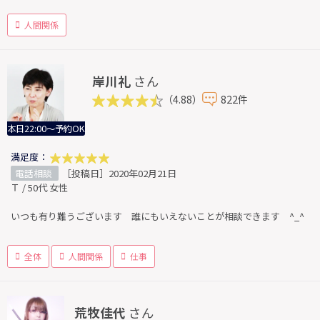
人間関係
岸川礼
さん
（4.88）
822件
本日22:00～予約OK
満足度：
電話相談
［投稿日］2020年02月21日
Ｔ / 50代 女性
いつも有り難うございます 誰にもいえないことが相談できます ^_^
全体
人間関係
仕事
荒牧佳代
さん