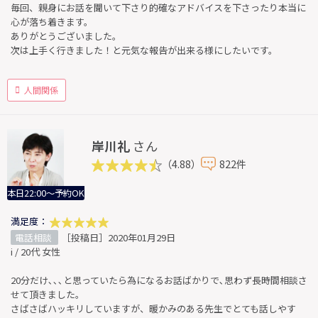
毎回、親身にお話を聞いて下さり的確なアドバイスを下さったり本当に
心が落ち着きます。
ありがとうございました。
次は上手く行きました！と元気な報告が出来る様にしたいです。
人間関係
岸川礼
さん
（4.88）
822件
本日22:00～予約OK
満足度：
電話相談
［投稿日］2020年01月29日
i / 20代 女性
20分だけ､､､と思っていたら為になるお話ばかりで､思わず長時間相談さ
せて頂きました。
さばさばハッキリしていますが、暖かみのある先生でとても話しやす