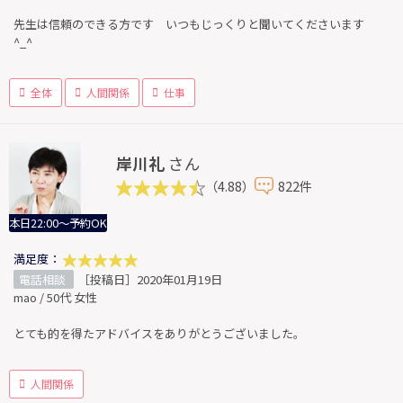
先生は信頼のできる方です いつもじっくりと聞いてくださいます
^_^
全体
人間関係
仕事
岸川礼
さん
（4.88）
822件
本日22:00～予約OK
満足度：
電話相談
［投稿日］2020年01月19日
mao / 50代 女性
とても的を得たアドバイスをありがとうございました。
人間関係