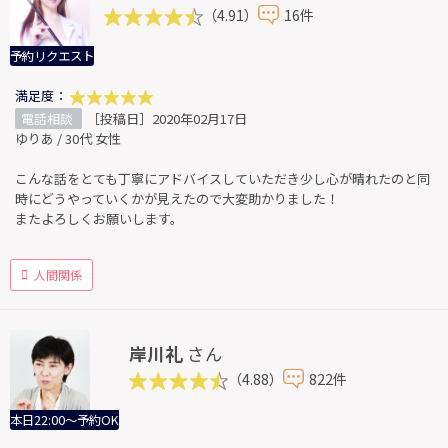
（4.91）
16件
予約リクエスト
満足度：
電話相談
［投稿日］2020年02月17日
ゆりあ / 30代 女性
こんな話をとても丁寧にアドバイスしていただき少し心が晴れたのと同
時にどうやっていくかが見えたので大変助かりました！
またよろしくお願いします。
人間関係
岸川礼
さん
（4.88）
822件
本日22:00～予約OK