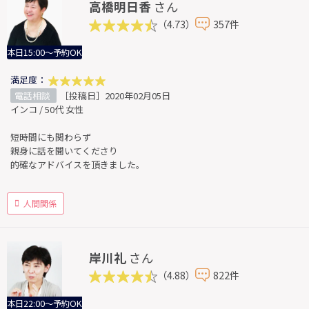
高橋明日香
さん
（4.73）
357件
本日15:00～予約OK
満足度：
電話相談
［投稿日］2020年02月05日
インコ / 50代 女性
短時間にも関わらず
親身に話を聞いてくださり
的確なアドバイスを頂きました。
人間関係
岸川礼
さん
（4.88）
822件
本日22:00～予約OK