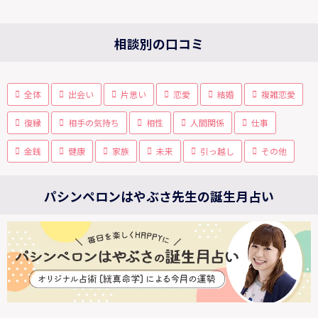
相談別の口コミ
全体
出会い
片思い
恋愛
結婚
複雑恋愛
復縁
相手の気持ち
相性
人間関係
仕事
金銭
健康
家族
未来
引っ越し
その他
パシンペロンはやぶさ先生の誕生月占い