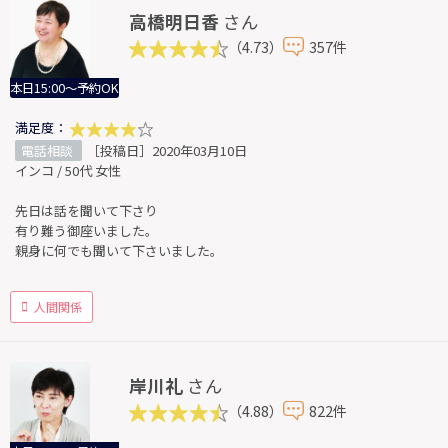
高橋明日香
さん
（4.73）
357件
本日15:00～予約OK
満足度：
電話相談
［投稿日］2020年03月10日
インコ / 50代 女性
先日は話を聞いて下さり
有り難う御座いました。
親身に何でも聞いて下さいました。
人間関係
岸川礼
さん
（4.88）
822件