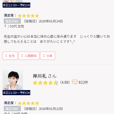
本日22:00～予約OK
満足度：
電話相談
［投稿日］2020年01月24日
Ｔ / 50代 女性
先生の温かい心は本当に体の心底に染み渡ります じっくりと聞いて共
感してもらえることは ありがたいことです^_^
全体
人間関係
仕事
岸川礼
さん
（4.88）
822件
本日22:00～予約OK
満足度：
電話相談
［投稿日］2020年01月22日
ゆう / 30代 女性