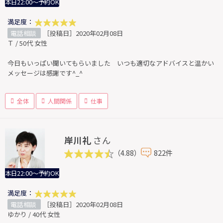
本日22:00～予約OK
満足度：
電話相談
［投稿日］2020年02月08日
Ｔ / 50代 女性
今日もいっぱい聞いてもらいました いつも適切なアドバイスと温かい
メッセージは感謝です^_^
全体
人間関係
仕事
岸川礼
さん
（4.88）
822件
本日22:00～予約OK
満足度：
電話相談
［投稿日］2020年02月08日
ゆかり / 40代 女性