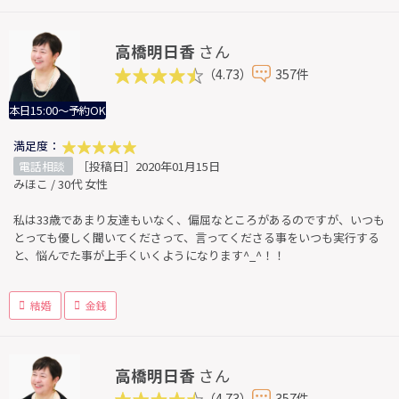
高橋明日香
さん
（4.73）
357件
本日15:00～予約OK
満足度：
電話相談
［投稿日］2020年01月15日
みほこ / 30代 女性
私は33歳であまり友達もいなく、偏屈なところがあるのですが、いつも
とっても優しく聞いてくださって、言ってくださる事をいつも実行する
と、悩んでた事が上手くいくようになります^_^！！
結婚
金銭
高橋明日香
さん
（4.73）
357件