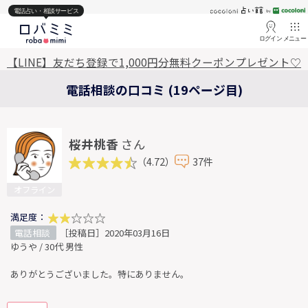
電話占い・相談サービス
ログイン
メニュー
【LINE】友だち登録で1,000円分無料クーポンプレゼント♡
電話相談の口コミ (19ページ目)
桜井桃香
さん
（4.72）
37件
オフライン
満足度：
電話相談
［投稿日］2020年03月16日
ゆうや / 30代 男性
ありがとうございました。特にありません。