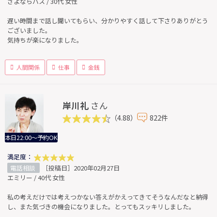
さよならバス / 30代 女性
遅い時間まで話し聞いてもらい、分かりやすく話して下さりありがとう
ございました。
気持ちが楽になりました。
人間関係
仕事
金銭
岸川礼
さん
（4.88）
822件
本日22:00～予約OK
満足度：
電話相談
［投稿日］2020年02月27日
エミリー / 40代 女性
私の考えだけでは考えつかない答えがかえってきてそうなんだなと納得
し、また気づきの機会になりました。とってもスッキリしました。