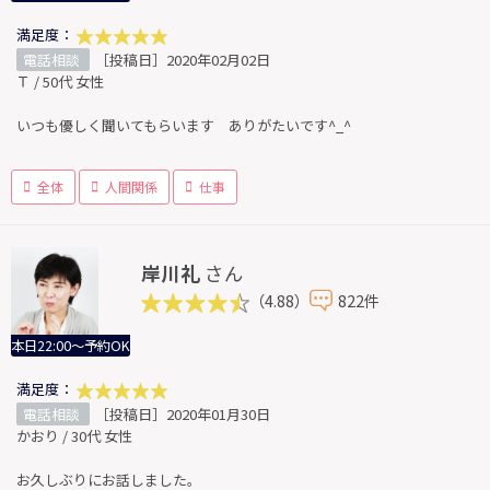
満足度：
電話相談
［投稿日］2020年02月02日
Ｔ / 50代 女性
いつも優しく聞いてもらいます ありがたいです^_^
全体
人間関係
仕事
岸川礼
さん
（4.88）
822件
本日22:00～予約OK
満足度：
電話相談
［投稿日］2020年01月30日
かおり / 30代 女性
お久しぶりにお話しました。