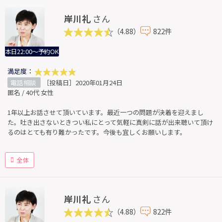
岸川礼
さん
（4.88）
822件
本日22:00～予約OK
満足度：
電話相談
［投稿日］2020年01月24日
匿名 / 40代 女性
1年以上お話させて頂いています。最近一つの問題が決着を迎えまし
た。吐き出さないときつい私にとって気軽に真剣に話が出来聴いて頂け
るのはとても有り難かったです。今後も宜しくお願いします。
全体
岸川礼
さん
（4.88）
822件