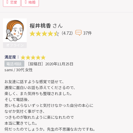
恋愛
結婚
桜井桃香
さん
（4.72）
37件
オフライン
満足度：
電話相談
［投稿日］2020年11月25日
sami / 30代 女性
お友達に話すような感覚で話せて、
適度に面白いお話も添えてくださるので、
楽しく、また気持ちも整理されました。
そして電話後、
思いもよらないずっと気付けなかった自分の本心に
なぜか気付く事ができ、
つきものが取れたように楽になれたので
本当に驚きでした。
何だったのでしょうか。先生の不思議なお力ですね。