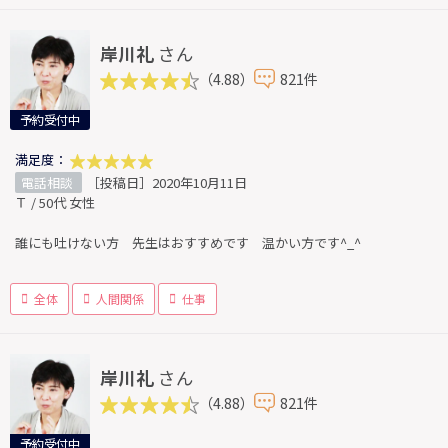
岸川礼
さん
（4.88）
821件
予約受付中
満足度：
電話相談
［投稿日］2020年10月11日
Ｔ / 50代 女性
誰にも吐けない方 先生はおすすめです 温かい方です^_^
全体
人間関係
仕事
岸川礼
さん
（4.88）
821件
予約受付中