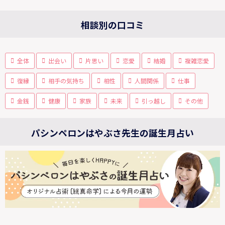
相談別の口コミ
全体
出会い
片思い
恋愛
結婚
複雑恋愛
復縁
相手の気持ち
相性
人間関係
仕事
金銭
健康
家族
未来
引っ越し
その他
パシンペロンはやぶさ先生の誕生月占い