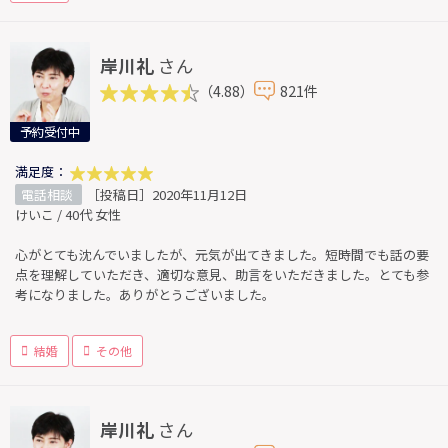
岸川礼
さん
（4.88）
821件
予約受付中
満足度：
電話相談
［投稿日］2020年11月12日
けいこ / 40代 女性
心がとても沈んでいましたが、元気が出てきました。短時間でも話の要
点を理解していただき、適切な意見、助言をいただきました。とても参
考になりました。ありがとうございました。
結婚
その他
岸川礼
さん