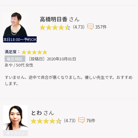
高橋明日香
さん
（4.73）
357件
本日18:00～予約OK
満足度：
電話相談
［投稿日］2020年10月01日
あや / 50代 女性
すいません、途中で具合が悪くなりました。優しい先生です。おすすめ
します。
とわ
さん
（4.73）
76件
オフライン