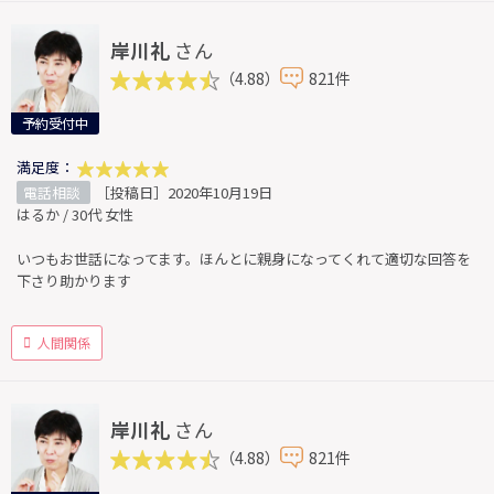
岸川礼
さん
（4.88）
821件
予約受付中
満足度：
電話相談
［投稿日］2020年10月19日
はるか / 30代 女性
いつもお世話になってます。ほんとに親身になってくれて適切な回答を
下さり助かります
人間関係
岸川礼
さん
（4.88）
821件