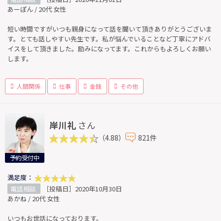
あーぽん / 20代 女性
短い時間ですがいつも親身になって話を聞いて頂きありがとうございま
す。とても話しやすい先生です。私が悩んでいることなど丁寧にアドバ
イスをして頂きました。励みになってます。これからもよろしくお願い
します。
人間関係
仕事
金銭
その他
岸川礼
さん
（4.88）
821件
予約受付中
満足度：
電話相談
［投稿日］2020年10月30日
あかね / 20代 女性
いつもお世話になっております。