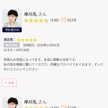
岸川礼
さん
（4.88）
821件
予約受付中
満足度：
電話相談
［投稿日］2020年11月01日
はるか / 30代 女性
何度もお世話になってます。本当に素敵な女性です。
私の話を親身に聞いてくださり、的確なアドバイスをくれます。ずっと
ロバミミにいてください
恋愛
岸川礼
さん
（4.88）
821件