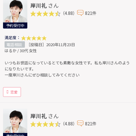
岸川礼
さん
（4.88）
821件
予約受付中
満足度：
電話相談
［投稿日］2020年11月23日
はるか / 30代 女性
いつもお世話になっているとても素敵な女性です。私も岸川さんのよう
になりたいです。
一度岸川さんにぜひ相談してみてください
恋愛
岸川礼
さん
（4.88）
821件