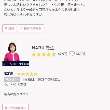
優しくお話しいただきましたが、やはり腑に落ちません。
占いというより一般的な回答だったような気がします。
感じ方は人それぞれですが。
復縁
相手の気持ち
HARU
先生
（4.97）
6413件
本日15:30～予約OK
満足度：
電話占い
［投稿日］2023年09月22日
み。 / 40代 女性
最高の拠り所です！
相手の気持ち