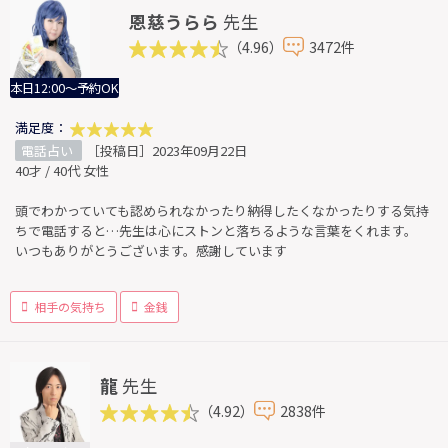
恩慈うらら
先生
（4.96）
3472件
本日12:00～予約OK
満足度：
電話占い
［投稿日］2023年09月22日
40才 / 40代 女性
頭でわかっていても認められなかったり納得したくなかったりする気持
ちで電話すると…先生は心にストンと落ちるような言葉をくれます。
いつもありがとうございます。感謝しています
相手の気持ち
金銭
龍
先生
（4.92）
2838件