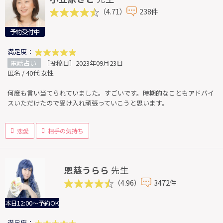
（4.71）
238件
予約受付中
満足度：
電話占い
［投稿日］2023年09月23日
匿名 / 40代 女性
何度も言い当てられていました。すごいです。時期的なこともアドバイ
スいただけたので受け入れ頑張っていこうと思います。
恋愛
相手の気持ち
恩慈うらら
先生
（4.96）
3472件
本日12:00～予約OK
満足度：