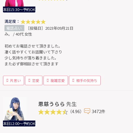
本日15:30～予約OK
満足度：
電話占い
［投稿日］2023年09月21日
み。 / 40代 女性
初めてお電話させて頂きました。
凄く話やすくてお話聞いて下さり
少し気持ちが落ち着きました。
また必ず御相談させて頂きます
片思い
恋愛
複雑恋愛
相手の気持ち
恩慈うらら
先生
（4.96）
3472件
本日12:00～予約OK