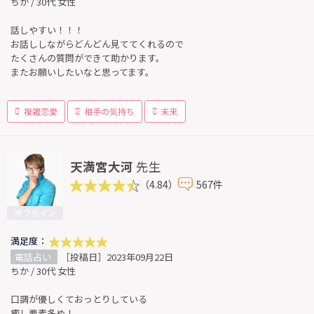
ちか / 30代 女性
話しやすい！！！
お話ししながらどんどん見ててくれるので
たくさんの質問ができて助かります。
またお願いしたいなと思ってます。
複雑恋愛
相手の気持ち
未来
天満宮大河
先生
（4.84）
567件
オフライン
満足度：
電話占い
［投稿日］2023年09月22日
ちか / 30代 女性
口調が優しくておっとりしている
癒し要素多め！