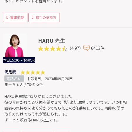
あり、ビックリする程当たります。
複雑恋愛
相手の気持ち
HARU
先生
（4.97）
6413件
本日15:30～予約OK
満足度：
電話占い
［投稿日］2023年09月20日
まーちゃん / 70代 女性
HARU先生鑑定ありがとうございました。
彼の今置かれてる状態を聞かせて頂きより理解しやすいです。いつも相
談者の気持ちをよく分かってもらえるのが1番嬉しいです。相槌の間の
取り方だけでもそれが感じられます。
ずーっと頼れるHARU先生です。