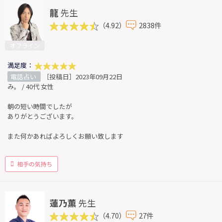
龍
先生
（4.92）
2838件
オフライン
満足度：
電話占い
［投稿日］2023年09月22日
み。 / 40代 女性
朝の短い時間でしたが
ありがとうございます。
また何かあればよろしくお願い致します
相手の気持ち
蓮乃薫
先生
（4.70）
27件