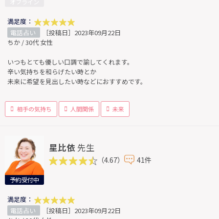
オフライン
満足度：
電話占い
［投稿日］2023年09月22日
ちか / 30代 女性
いつもとても優しい口調で諭してくれます。
辛い気持ちを和らげたい時とか
未来に希望を見出したい時などにおすすめです。
相手の気持ち
人間関係
未来
星比依
先生
（4.67）
41件
予約受付中
満足度：
電話占い
［投稿日］2023年09月22日