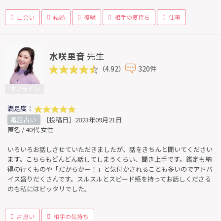
出会い
結婚
復縁
相手の気持ち
仕事
水咲里音
先生
（4.92）
320件
オフライン
満足度：
電話占い
［投稿日］2023年09月21日
匿名 / 40代 女性
いろいろお話しさせていただきましたが、話をきちんと聞いてください
ます。こちらもどんどん話してしまうくらい、聞き上手です。鑑定も納
得の行くものや「だからかー！」と気付かされることも多いのでアドバ
イス盛りだくさんです。スルスルとスピード感を持ってお話しくださる
のも私にはピッタリでした。
片思い
相手の気持ち