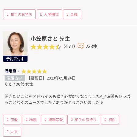
相手の気持ち
人間関係
金銭
小笠原さと
先生
（4.71）
238件
予約受付中
満足度：
電話占い
［投稿日］2023年09月24日
ゆか / 30代 女性
聞きたいことをアドバイスも頂き心が軽くなりました^_^時間もひっぱ
ることなくスムーズでした♪ありがとうございました♪
恋愛
結婚
複雑恋愛
相手の気持ち
相性
未来