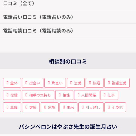
口コミ（全て）
電話占い口コミ（電話占いのみ）
電話相談口コミ（電話相談のみ）
相談別の口コミ
全体
出会い
片思い
恋愛
結婚
複雑恋愛
復縁
相手の気持ち
相性
人間関係
仕事
金銭
健康
家族
未来
引っ越し
その他
パシンペロンはやぶさ先生の誕生月占い