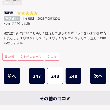
オフライン
満足度：
電話占い
［投稿日］2023年09月20日
kouji♡ / 40代 女性
龍先生ꉂ🤣𐤔ꉂ🤣𐤔いつも楽しく鑑定して頂きありがとうございます😆本当
に安心します😆頼りにしています😊またなにかありましたら宜しくお願
い致します🙏
結婚
相手の気持ち
未来
前へ
247
248
249
次へ
その他の口コミ