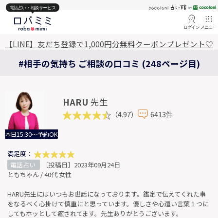
電話占い・相談サービス
ログイン
メニュー
【LINE】友だち登録で1,000円分無料クーポンプレゼント♡
#相手の気持ち ご相談の口コミ (248ページ目)
HARU
先生
（4.97）
6413件
本日15:30～予約OK
満足度：
電話占い
［投稿日］2023年09月24日
ともちゃん / 40代 女性
HARU先生にはいつもお世話になっております。鑑定で伝えてくれた事
をなるべく心掛けて慎重にと思っています。優しさや心遣い言葉１つに
してもホッとして癒されてます。先生ありがとうございます。