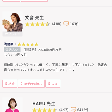
文音
先生
（4.88）
163件
オフライン
満足度：
電話占い
［投稿日］2023年09月21日
もも / 10代 女性
短時間でしたがとっても優しく、丁寧に鑑定して下さりました！鑑定内
容も当たっておりオススメしたい先生です；－；
結婚
相手の気持ち
未来
HARU
先生
（4.97）
6413件