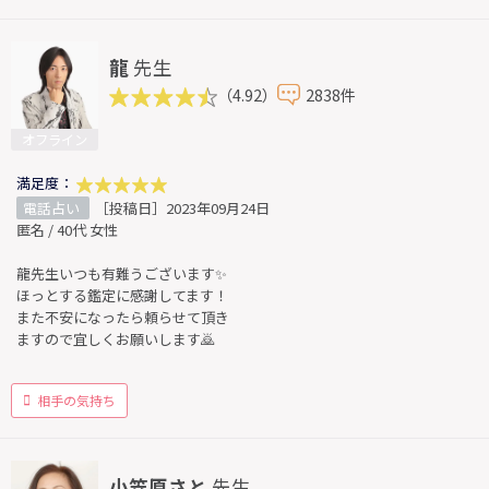
龍
先生
（4.92）
2838件
オフライン
満足度：
電話占い
［投稿日］2023年09月24日
匿名 / 40代 女性
龍先生いつも有難うございます✨
ほっとする鑑定に感謝してます！
また不安になったら頼らせて頂き
ますので宜しくお願いします🙇
相手の気持ち
小笠原さと
先生