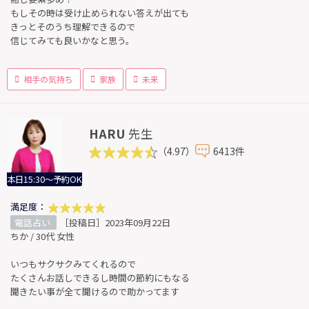
もしその時は受け止められない答えが出ても
きっとそのうち理解できるので
信じてみても良いかなと思う。
相手の気持ち
家族
未来
HARU
先生
（4.97）
6413件
本日15:30～予約OK
満足度：
電話占い
［投稿日］2023年09月22日
ちか / 30代 女性
いつもサクサクみてくれるので
たくさんお話しできるし時間の節約にもなる
聞きたい事が全て聞けるので助かってます