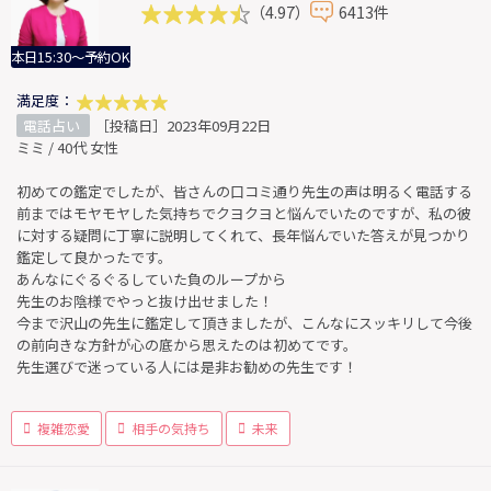
（4.97）
6413件
本日15:30～予約OK
満足度：
電話占い
［投稿日］2023年09月22日
ミミ / 40代 女性
初めての鑑定でしたが、皆さんの口コミ通り先生の声は明るく電話する
前まではモヤモヤした気持ちでクヨクヨと悩んでいたのですが、私の彼
に対する疑問に丁寧に説明してくれて、長年悩んでいた答えが見つかり
鑑定して良かったです。
あんなにぐるぐるしていた負のループから
先生のお陰様でやっと抜け出せました！
今まで沢山の先生に鑑定して頂きましたが、こんなにスッキリして今後
の前向きな方針が心の底から思えたのは初めてです。
先生選びで迷っている人には是非お勧めの先生です！
複雑恋愛
相手の気持ち
未来