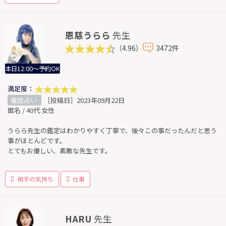
恩慈うらら
先生
（4.96）
3472件
本日12:00～予約OK
満足度：
電話占い
［投稿日］2023年09月22日
匿名 / 40代 女性
うらら先生の鑑定はわかりやすく丁寧で、後々この事だったんだと思う
事がほとんどです。
とてもお優しい、素敵な先生です。
相手の気持ち
仕事
HARU
先生