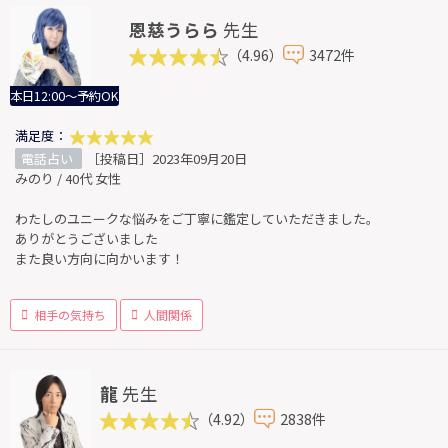
恩慈うらら
先生
（4.96）
3472件
本日12:00～予約OK
満足度：
電話占い
［投稿日］2023年09月20日
みのり / 40代 女性
わたしのユニークな悩みをご丁寧に鑑定していただきました。
ありがとうございました
また良い方向に向かいます！
相手の気持ち
人間関係
龍
先生
（4.92）
2838件