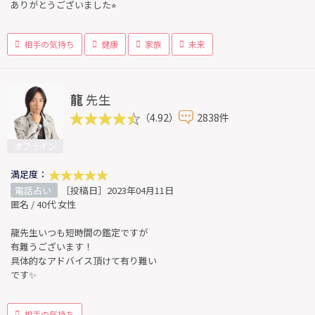
ありがとうございました⭐︎
相手の気持ち
健康
家族
未来
龍
先生
（4.92）
2838件
オフライン
満足度：
電話占い
［投稿日］2023年04月11日
匿名 / 40代 女性
龍先生いつも短時間の鑑定ですが
有難うございます！
具体的なアドバイス頂けて有り難い
です✨
相手の気持ち