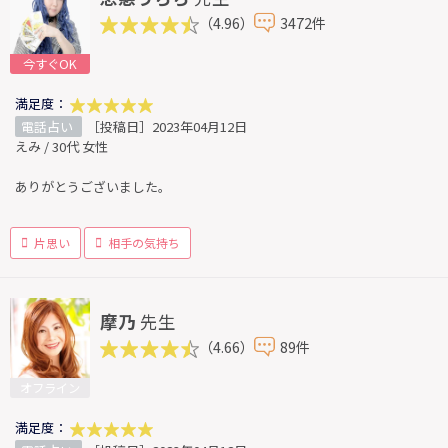
（4.96）
3472件
今すぐOK
満足度：
電話占い
［投稿日］2023年04月12日
えみ / 30代 女性
ありがとうございました。
片思い
相手の気持ち
摩乃
先生
（4.66）
89件
オフライン
満足度：