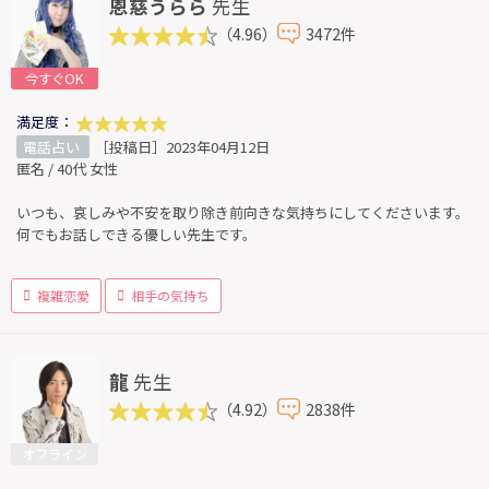
恩慈うらら
先生
（4.96）
3472件
今すぐOK
満足度：
電話占い
［投稿日］2023年04月12日
匿名 / 40代 女性
いつも、哀しみや不安を取り除き前向きな気持ちにしてくださいます。
何でもお話しできる優しい先生です。
複雑恋愛
相手の気持ち
龍
先生
（4.92）
2838件
オフライン