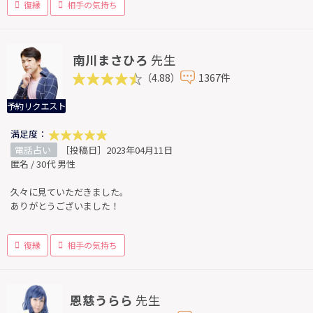
復縁
相手の気持ち
南川まさひろ
先生
（4.88）
1367件
予約リクエスト
満足度：
電話占い
［投稿日］2023年04月11日
匿名 / 30代 男性
久々に見ていただきました。
ありがとうございました！
復縁
相手の気持ち
恩慈うらら
先生