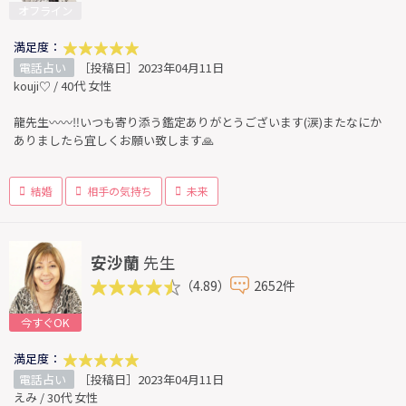
オフライン
満足度：
電話占い
［投稿日］2023年04月11日
kouji♡ / 40代 女性
龍先生〰︎〰︎‼️いつも寄り添う鑑定ありがとうございます(涙)またなにか
ありましたら宜しくお願い致します🙏
結婚
相手の気持ち
未来
安沙蘭
先生
（4.89）
2652件
今すぐOK
満足度：
電話占い
［投稿日］2023年04月11日
えみ / 30代 女性