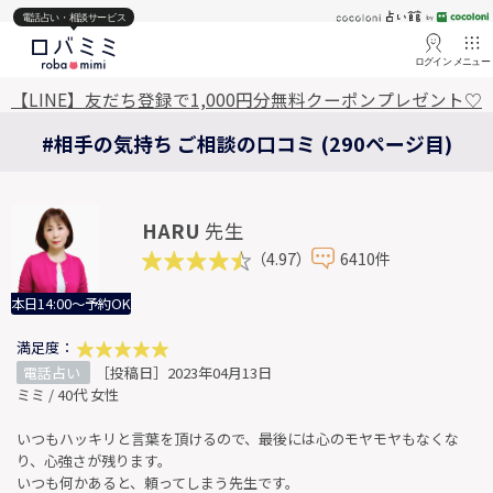
電話占い・相談サービス
ログイン
メニュー
【LINE】友だち登録で1,000円分無料クーポンプレゼント♡
#相手の気持ち ご相談の口コミ (290ページ目)
HARU
先生
（4.97）
6410件
本日14:00～予約OK
満足度：
電話占い
［投稿日］2023年04月13日
ミミ / 40代 女性
いつもハッキリと言葉を頂けるので、最後には心のモヤモヤもなくな
り、心強さが残ります。
いつも何かあると、頼ってしまう先生です。