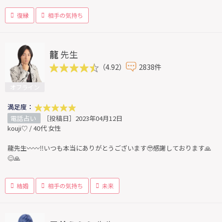
復縁
相手の気持ち
龍
先生
（4.92）
2838件
オフライン
満足度：
電話占い
［投稿日］2023年04月12日
kouji♡ / 40代 女性
龍先生〰︎〰︎‼️いつも本当にありがとうございます🥹感謝しております🙏
😊🙏
結婚
相手の気持ち
未来