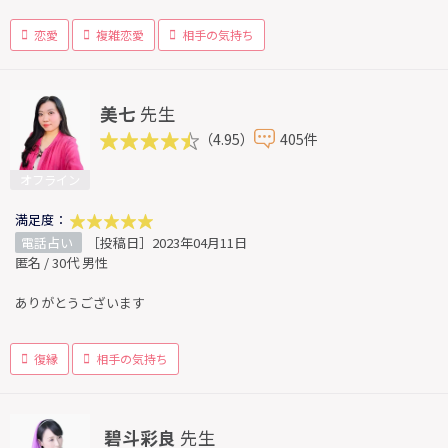
恋愛
複雑恋愛
相手の気持ち
美七
先生
（4.95）
405件
オフライン
満足度：
電話占い
［投稿日］2023年04月11日
匿名 / 30代 男性
ありがとうございます
復縁
相手の気持ち
碧斗彩良
先生