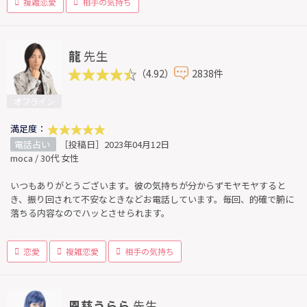
複雑恋愛
相手の気持ち
龍
先生
（4.92）
2838件
オフライン
満足度：
電話占い
［投稿日］2023年04月12日
moca / 30代 女性
いつもありがとうございます。彼の気持ちが分からずモヤモヤすると
き、振り回されて不安なときなどお電話しています。毎回、的確で腑に
落ちる内容なのでハッとさせられます。
恋愛
複雑恋愛
相手の気持ち
恩慈うらら
先生