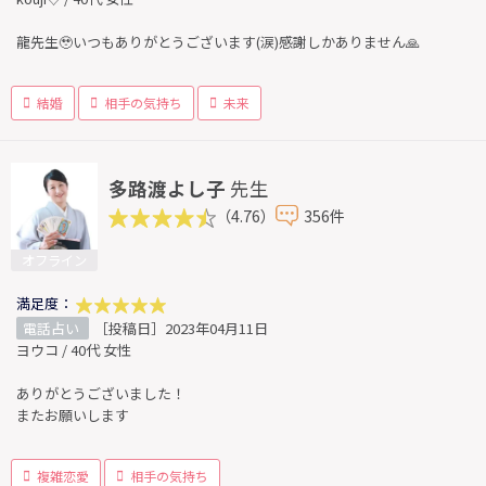
龍先生🥹いつもありがとうございます(涙)感謝しかありません🙏
結婚
相手の気持ち
未来
多路渡よし子
先生
（4.76）
356件
オフライン
満足度：
電話占い
［投稿日］2023年04月11日
ヨウコ / 40代 女性
ありがとうございました！
またお願いします
複雑恋愛
相手の気持ち