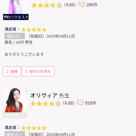
（4.80）
286件
予約リクエスト
満足度：
電話占い
［投稿日］2023年04月11日
匿名 / 30代 男性
ありがとうございます
復縁
相手の気持ち
オリヴィア
先生
（4.88）
958件
オフライン
満足度：
電話占い
［投稿日］2023年04月11日