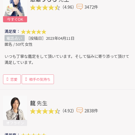
（4.96）
3472件
今すぐOK
満足度：
電話占い
［投稿日］2023年04月11日
匿名 / 50代 女性
いつも丁寧な鑑定をして頂いています。そして悩みに寄り添って頂けて
満足しています。
恋愛
相手の気持ち
龍
先生
（4.92）
2838件
オフライン
満足度：