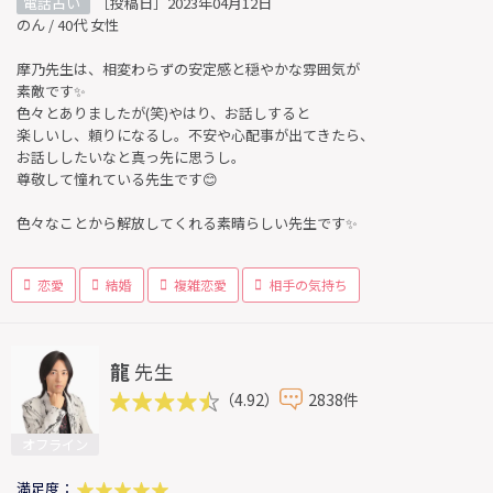
電話占い
［投稿日］2023年04月12日
のん / 40代 女性
摩乃先生は、相変わらずの安定感と穏やかな雰囲気が
素敵です✨
色々とありましたが(笑)やはり、お話しすると
楽しいし、頼りになるし。不安や心配事が出てきたら、
お話ししたいなと真っ先に思うし。
尊敬して憧れている先生です😊
色々なことから解放してくれる素晴らしい先生です✨
恋愛
結婚
複雑恋愛
相手の気持ち
龍
先生
（4.92）
2838件
オフライン
満足度：