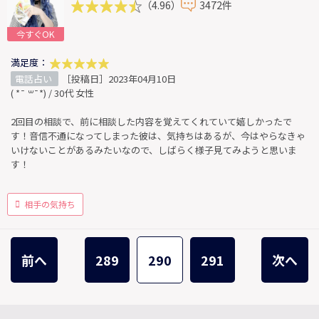
（4.96）
3472件
今すぐOK
満足度：
電話占い
［投稿日］2023年04月10日
( *¯ ꒳¯*) / 30代 女性
2回目の相談で、前に相談した内容を覚えてくれていて嬉しかったで
す！音信不通になってしまった彼は、気持ちはあるが、今はやらなきゃ
いけないことがあるみたいなので、しばらく様子見てみようと思いま
す！
相手の気持ち
前へ
289
290
291
次へ