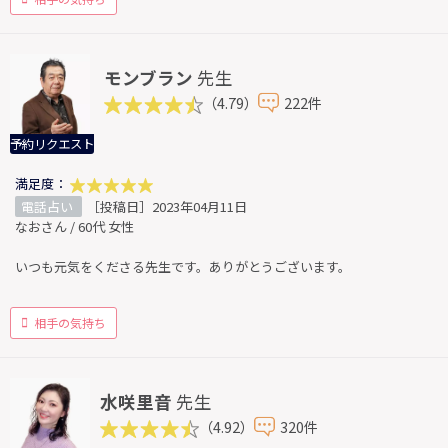
モンブラン
先生
（4.79）
222件
予約リクエスト
満足度：
電話占い
［投稿日］2023年04月11日
なおさん / 60代 女性
いつも元気をくださる先生です。ありがとうございます。
相手の気持ち
水咲里音
先生
（4.92）
320件