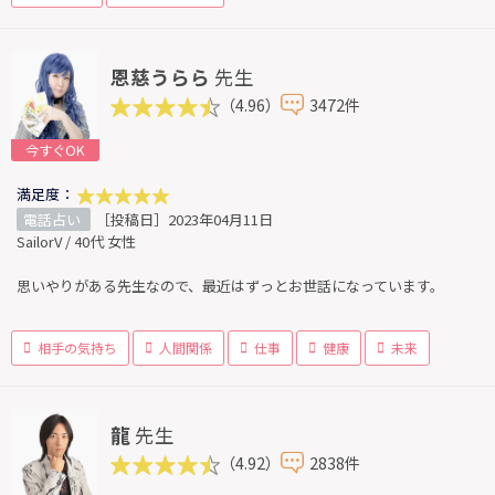
恩慈うらら
先生
（4.96）
3472件
今すぐOK
満足度：
電話占い
［投稿日］2023年04月11日
SailorV / 40代 女性
思いやりがある先生なので、最近はずっとお世話になっています。
相手の気持ち
人間関係
仕事
健康
未来
龍
先生
（4.92）
2838件