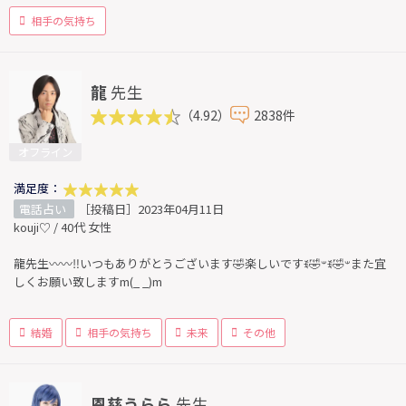
相手の気持ち
龍
先生
（4.92）
2838件
オフライン
満足度：
電話占い
［投稿日］2023年04月11日
kouji♡ / 40代 女性
龍先生〰︎〰︎‼️いつもありがとうございます🤣楽しいですꉂ🤣𐤔ꉂ🤣𐤔また宜
しくお願い致しますm(_ _)m
結婚
相手の気持ち
未来
その他
恩慈うらら
先生