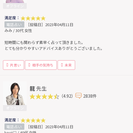
オフライン
満足度：
電話占い
［投稿日］2023年04月11日
みみ / 30代 女性
短時間にも関わらず素早く占って頂きました。
とても分かりやすいアドバイスありがとうございました。
片思い
相手の気持ち
未来
龍
先生
（4.92）
2838件
オフライン
満足度：
電話占い
［投稿日］2023年04月11日
kouji♡ / 40代 女性