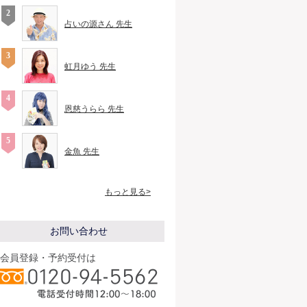
占いの源さん 先生
虹月ゆう 先生
恩慈うらら 先生
金魚 先生
もっと見る>
お問い合わせ
会員登録・予約受付は