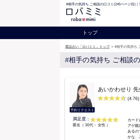
#相手の気持ち ご相談の口コミ(245ページ目)
トップ
電話占い「ロバミミ」トップ
>
#相手の気持ち 
#相手の気持ち ご相談
あいかわせり 先
(4.76)
予約リクエスト
満足度：
カード
匿名（ 30代・ 女性 ）
アゲ鑑
あるの
かな、