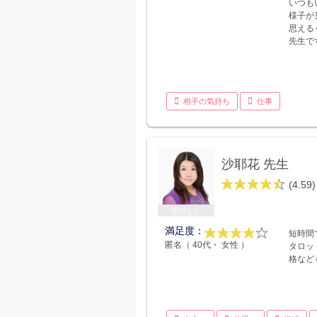
いつも
様子が
思える
先生で
相手の気持ち
仕事
沙耶花 先生
(4.59)
受付なし
満足度：
短時間
匿名（ 40代・ 女性 ）
タロッ
格など