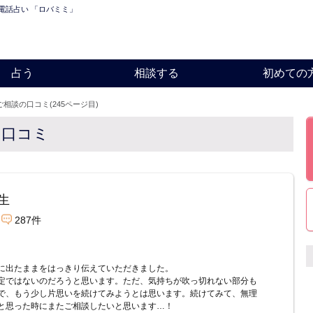
｜電話占い 「ロバミミ」
占う
相談する
初めての
ご相談の口コミ(245ページ目)
の口コミ
生
287件
に出たままをはっきり伝えていただきました。
定ではないのだろうと思います。ただ、気持ちが吹っ切れない部分も
で、もう少し片思いを続けてみようとは思います。続けてみて、無理
と思った時にまたご相談したいと思います…！