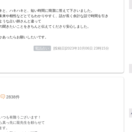
キと、ハキハキと、短い時間に簡潔に答えて下さいました。
未来や相性などとてもわかりやすく、話が長く余計な話で時間を引き
ような占い師さんと違って
の聞きたいことをきちんと伝えてくださり安心しました。
かあったらお願いしたいです。
電話占い
[投稿日]2023年10月06日 23時15分
2838件
いつも有難うございます！
ら真っ先に龍先生を頼らせて
ます。