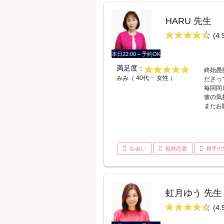
HARU 先生
(4.
本日22:00～予約OK
満足度：
終始愚
みみ（ 40代・ 女性 ）
ださっ
毎回同
彼の気
またお
出会い
複雑恋愛
相手の
虹月ゆう 先生
(4.