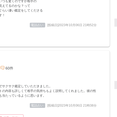
いつも驚くのですが相手の
見えてるのかな？って
ぐらい凄い鑑定をしてくださる
す！
電話占い
[投稿日]2023年10月06日 21時52分
60件
でサクサク鑑定していただきました。
トの内容も詳しくて相手の気持ちもよく説明してくれました。彼の性
も当たっているように思います。
電話占い
[投稿日]2023年10月06日 21時38分