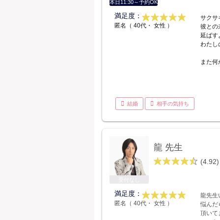
本日11:30～予約OK
満足度：
サクサ
匿名（ 40代・ 女性 ）
彼との
延ばす
わたし
また何
結婚
相手の気持ち
龍 先生
(4.92)
受付なし
満足度：
龍先生
匿名（ 40代・ 女性 ）
悩んだ
頂いて