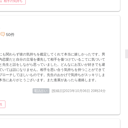
相手の気持ち
生
50件
にも関わらず彼の気持ちを鑑定してくれて本当に嬉しかったです。男
内恋愛だと自分の立場を優先して相手を傷つけているこてに気づいて
と先生と話をしながら思っていました。どんなにお互いが好きでも避
ていては話になりません。相手を思い合う気持ちを持つことができて
プローチしてほしいものです。先生のおかげで気持ちがスッキリしま
本当にありがとうございます。また進展があったら連絡します。
電話占い
[投稿日]2023年10月06日 20時24分
性