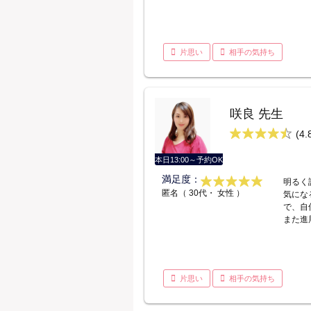
片思い
相手の気持ち
咲良 先生
(4.
本日13:00～予約OK
満足度：
明るく
匿名（ 30代・ 女性 ）
気にな
で、自
また進
片思い
相手の気持ち