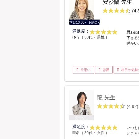
安沙蘭 先生
(4.
本日13:30～予約OK
満足度：
思わぬ
ゆう（ 30代・ 男性 ）
下さる
暖かい
片思い
恋愛
相手の気持
龍 先生
(4.92)
受付なし
満足度：
いつも
匿名（ 30代・ 女性 ）
ところ