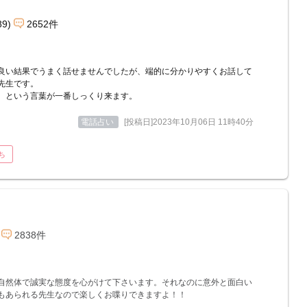
89)
2652件
良い結果でうまく話せませんでしたが、端的に分かりやすくお話して
先生です。
、という言葉が一番しっくり来ます。
電話占い
[投稿日]2023年10月06日 11時40分
ち
2838件
自然体で誠実な態度を心がけて下さいます。それなのに意外と面白い
もあられる先生なので楽しくお喋りできますよ！！