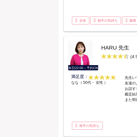
全体
相手の気持ち
健康
HARU 先生
(4.
本日22:00～予約OK
満足度：
先生い
なな（ 50代・ 女性 ）
友達の
お話す
鑑定結
また明
相手の気持ち