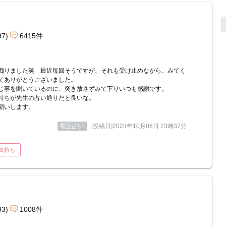
97)
6415件
痴りました笑 最近毎回そうですが、それも受け止めながら、みてく
てありがとうございました。
じ事を聞いているのに、突き放さずみて下りいつも感謝です。
持ちが先生の占い通りだと良いな。
願いします。
電話占い
[投稿日]2023年10月06日 23時37分
気持ち
93)
1008件