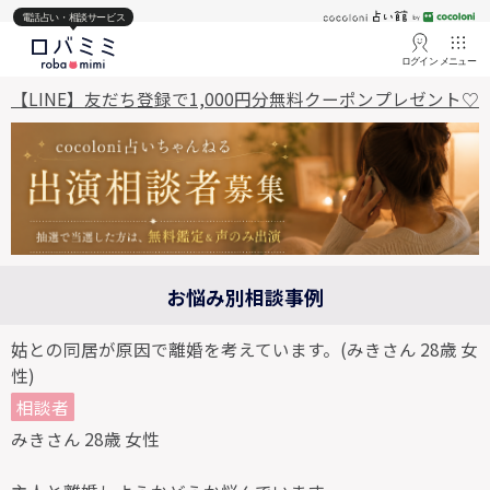
電話占い・相談サービス
ログイン
メニュー
【LINE】友だち登録で1,000円分無料クーポンプレゼント♡
お悩み別相談事例
姑との同居が原因で離婚を考えています。(みきさん 28歳 女
性)
相談者
みきさん 28歳 女性