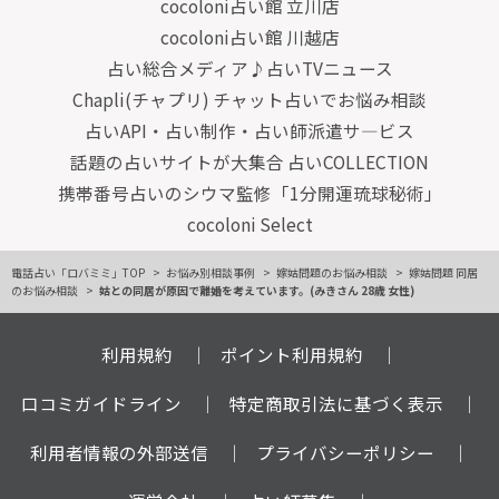
cocoloni占い館 立川店
cocoloni占い館 川越店
占い総合メディア♪占いTVニュース
Chapli(チャプリ) チャット占いでお悩み相談
占いAPI・占い制作・占い師派遣サ―ビス
話題の占いサイトが大集合 占いCOLLECTION
携帯番号占いのシウマ監修「1分開運琉球秘術」
cocoloni Select
電話占い「ロバミミ」TOP
お悩み別相談事例
嫁姑問題のお悩み相談
嫁姑問題 同居
のお悩み相談
姑との同居が原因で離婚を考えています。(みきさん 28歳 女性)
利用規約
ポイント利用規約
口コミガイドライン
特定商取引法に基づく表示
利用者情報の外部送信
プライバシーポリシー