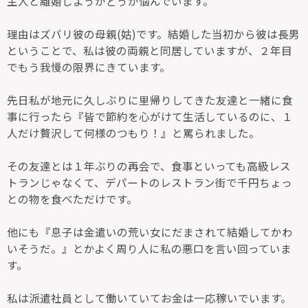
主人と離婚しようかどうか悩んでいます。
理由はズバリ彼の母親(姑)です。結婚した当初から彼は長男
ということで、私は彼の両親と同居していますが、２年目
でもう我慢の限界にきています。
先日私が地元に久しぶりに里帰りしてきた友達と一緒に食
事に行ったら『皆で節約を心がけて生活しているのに、１
人だけ贅沢して何様のつもり！』と罵られました。
その友達とは１年ぶりの再会で、食事といっても高級レス
トランじゃなくて、デパートのレストラン街で千円ちょっ
との物を食べただけです。
他にも『息子は金遣いの荒い女にだまされて結婚してかわ
いそうだ。』とかよく周り人に私の悪口を言い回っていま
す。
私は派遣社員として働いていてお金は一応稼いでいます。