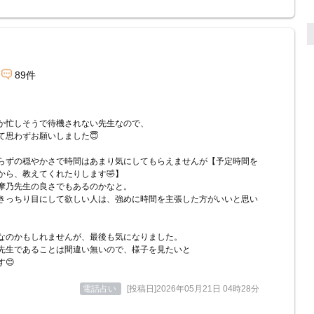
89件
か忙しそうで待機されない先生なので、
て思わずお願いしました😇
らずの穏やかさで時間はあまり気にしてもらえませんが【予定時間を
から、教えてくれたりします🤣】
摩乃先生の良さでもあるのかなと。
きっちり目にして欲しい人は、強めに時間を主張した方がいいと思い
なのかもしれませんが、最後も気になりました。
先生であることは間違い無いので、様子を見たいと
す😊
電話占い
[投稿日]2026年05月21日 04時28分