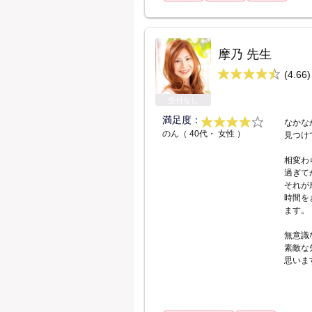
摩乃 先生
(4.66)
受付なし
満足度：
なかな
のん（ 40代・ 女性 ）
見つけ
相変わ
過ぎて
それが
時間を
ます。
無意識
素敵な
思いま