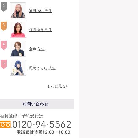
猫田あい 先生
虹月ゆう 先生
金魚 先生
恩慈うらら 先生
もっと見る>
お問い合わせ
会員登録・予約受付は