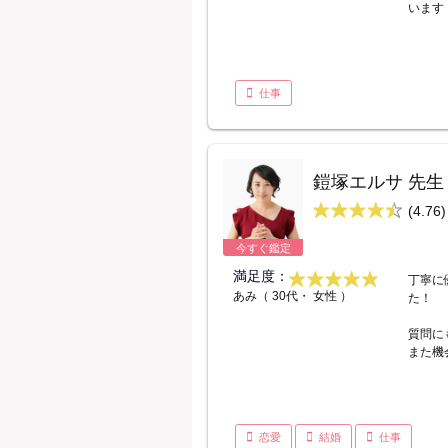
います
仕事
鎧塚エルサ 先生
(4.76)
今すぐ鑑定
満足度：
丁寧に
あみ（ 30代・ 女性 ）
た！
質問に
また機
恋愛
結婚
仕事