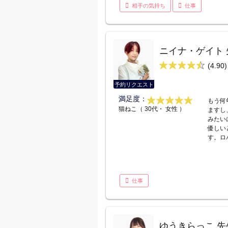
相手の気持ち
仕事
ニイナ・ゲイト 
(4.90)
予約リクエスト
満足度：
もう何
猫ねこ（ 30代・ 女性 ）
ますし
みたい
優しい
す。ロ
仕事
ゆうきらっこ 先