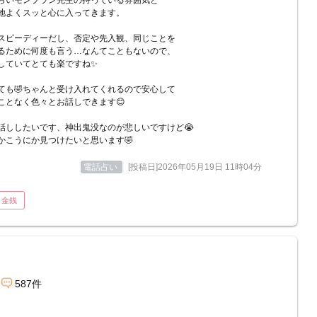
らいモンブラン先生の持っている雰囲気と
地よくスッと心に入ってきます。
スピーディーだし、否定や先入観、同じことを
るために何度も言う…なんてこともないので、
していてとても楽ですね✨
ても🤣ちゃんと受け入れてくれるので安心して
ことなく色々とお話しできます😊
話ししたいです、神出鬼没なのが悲しいですけど😭
かこうにか見つけたいと思います🤣
電話占い
[投稿日]2026年05月19日 11時04分
金銭
587件