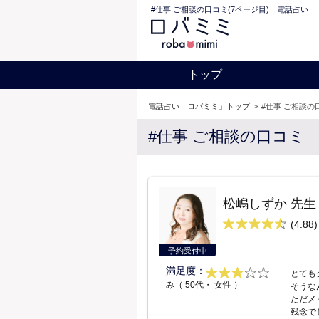
#仕事 ご相談の口コミ(7ページ目)｜電話占い 
トップ
電話占い「ロバミミ」トップ
>
#仕事 ご相談の
#仕事 ご相談の口コミ
松嶋しずか 先生
(4.88)
予約受付中
満足度：
とても
み（ 50代・ 女性 ）
そうな
ただメ
残念で