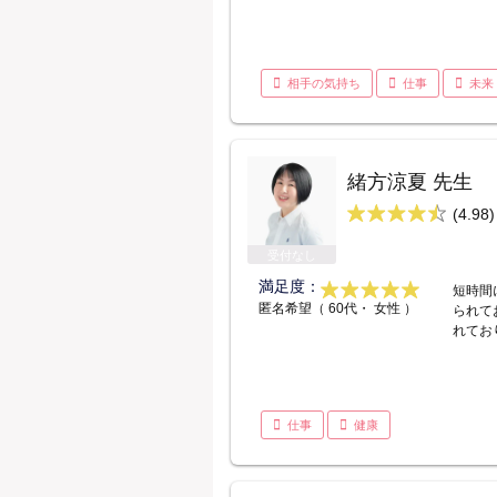
相手の気持ち
仕事
未来
緒方涼夏 先生
(4.98)
受付なし
満足度：
短時間
匿名希望（ 60代・ 女性 ）
られて
れてお
仕事
健康