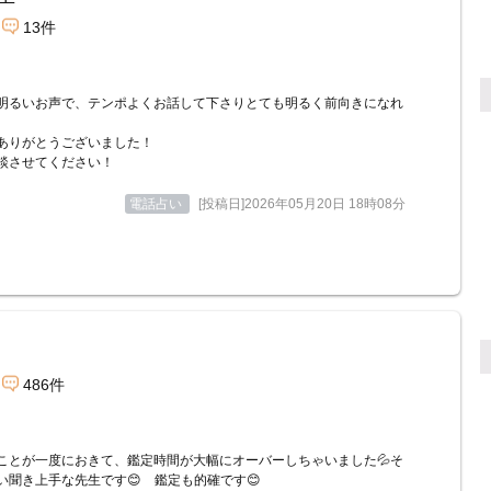
13件
明るいお声で、テンポよくお話して下さりとても明るく前向きになれ
。
ありがとうございました！
談させてください！
電話占い
[投稿日]2026年05月20日 18時08分
486件
ことが一度におきて、鑑定時間が大幅にオーバーしちゃいました💦そ
い聞き上手な先生です😊 鑑定も的確です😊