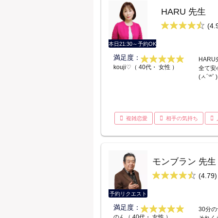
HARU 先生
(4.
本日21:30～予約OK
満足度：
HAR
kouji♡（ 40代・ 女性 ）
全て安
(ㅅ´꒳` )
複雑恋愛
相手の気持ち
モンブラン 先生
(4.79)
予約リクエスト
満足度：
30分
のん（ 40代・ 女性 ）