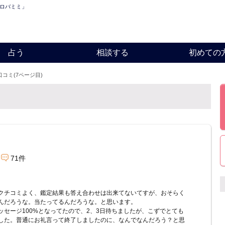
「ロバミミ」
占う
相談する
初めての
口コミ(7ページ目)
71件
クチコミよく、鑑定結果も答え合わせは出来てないてすが、おそらく
んだろうな。当たってるんだろうな。と思います。
ッセージ100%となってたので、2、3日待ちましたが、こずでとても
した。普通にお礼言って終了しましたのに、なんでなんだろう？と思