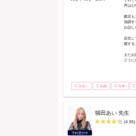
それく
声は心
鑑定も
強調す
お話し
反抗し
臆する
またお
どうに
出会い
結婚
仕事
猫田あい 先生
(4.95)
予約受付中