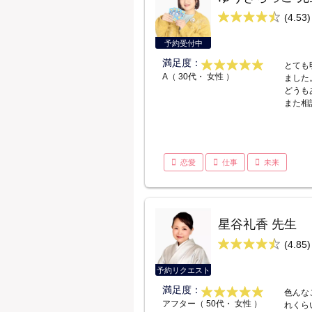
(4.53)
予約受付中
満足度：
とても
A（ 30代・ 女性 ）
ました
どうも
また相
恋愛
仕事
未来
星谷礼香 先生
(4.85)
予約リクエスト
満足度：
色んな
アフター（ 50代・ 女性 ）
れくら