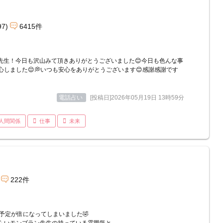
97)
6415件
U先生！今日も沢山みて頂きありがとうございました😊今日も色んな事
心しました😌💭いつも安心をありがとうございます😊感謝感謝です
電話占い
[投稿日]2026年05月19日 13時59分
人間関係
仕事
未来
222件
の予定が倍になってしまいました🤣