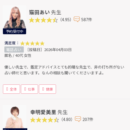
猫田あい
先生
（4.95）
587件
予約受付中
満足度：
電話占い
［投稿日］2026年04月03日
匿名 / 40代 女性
優しい先生で、鑑定アドバイスとても的確な先生で、非の打ち所がない
占い師だと思います。なんの相談も聞いてくださいますよ。
全体
仕事
健康
幸明愛美里
先生
（4.80）
207件