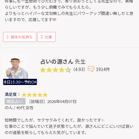
何事にも一生懸命でひたむきで、寄り添おうとしてる先生なので、素晴
らしいですが、もう少し俯瞰でみてもらえたら、
よりもっとハイパーな文句無しの先生にパワーアップ間違い無しだと思
いますので、応援してます🩵
相手の気持ち
仕事
占いの源さん
先生
（4.93）
1914件
本日15:30～予約OK
満足度：
電話占い
［投稿日］2026年04月07日
のん / 40代 女性
短時間でしたが、サクサクみてくれて、良かったです✨
仕事のことで悩んでいて迷子状態でしたが、源さんにどこにいけば良い
のか道筋を照らしてもらえた気がしています。