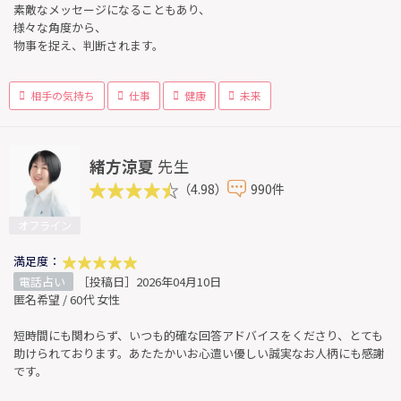
素敵なメッセージになることもあり、
様々な角度から、
物事を捉え、判断されます。
相手の気持ち
仕事
健康
未来
緒方涼夏
先生
（4.98）
990件
オフライン
満足度：
電話占い
［投稿日］2026年04月10日
匿名希望 / 60代 女性
短時間にも関わらず、いつも的確な回答アドバイスをくださり、とても
助けられております。あたたかいお心遣い優しい誠実なお人柄にも感謝
です。