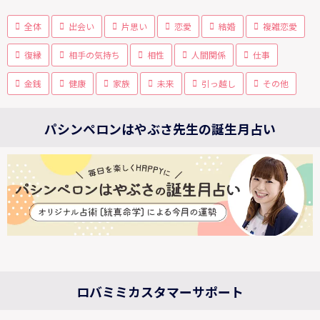
全体
出会い
片思い
恋愛
結婚
複雑恋愛
復縁
相手の気持ち
相性
人間関係
仕事
金銭
健康
家族
未来
引っ越し
その他
パシンペロンはやぶさ先生の誕生月占い
ロバミミカスタマーサポート