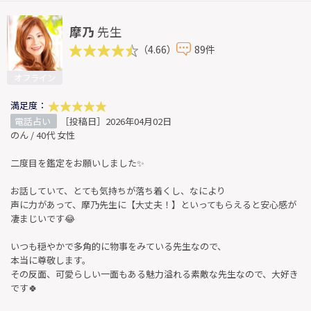
摩乃
先生
（4.66）
89件
オフライン
満足度：
電話占い
［投稿日］2026年04月02日
のん / 40代 女性
二度目を鑑定をお願いしました✨
お話していて、とても気持ちが落ち着くし、なにより
声に力があって、摩乃先生に【大丈夫！】といってもらえると安心感が
凄まじいです😂
いつも穏やかで多角的に物事をみている先生なので、
本当に尊敬します。
その反面、可愛らしい一面もある魅力溢れる素敵な先生なので、大好き
です🍀