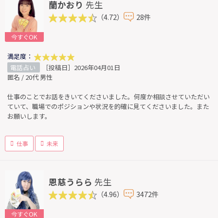
蘭かおり
先生
（4.72）
28件
今すぐOK
満足度：
電話占い
［投稿日］2026年04月01日
匿名 / 20代 男性
仕事のことでお話をきいてくださいました。何度か相談させていただい
ていて、職場でのポジションや状況を的確に見てくださいました。また
お願いします。
仕事
未来
恩慈うらら
先生
（4.96）
3472件
今すぐOK