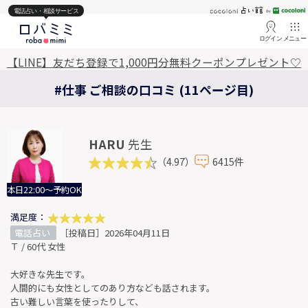
電話占い・相談サービス
ログイン
メニュー
【LINE】友だち登録で1,000円分無料クーポンプレゼント♡
#仕事 ご相談の口コミ (11ページ目)
HARU
先生
（4.97）
6415件
本日22:00～予約OK
満足度：
電話占い
［投稿日］2026年04月11日
Ｔ / 60代 女性
大好きな先生です。
人間的にも女性としてのあり方なども話されます。
古い難しい言葉を使ったりして、