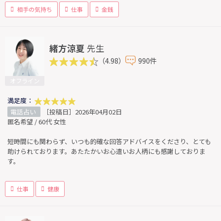
相手の気持ち
仕事
金銭
緒方涼夏
先生
（4.98）
990件
オフライン
満足度：
電話占い
［投稿日］2026年04月02日
匿名希望 / 60代 女性
短時間にも関わらず、いつも的確な回答アドバイスをくださり、とても
助けられております。あたたかいお心遣いお人柄にも感謝しておりま
す。
仕事
健康