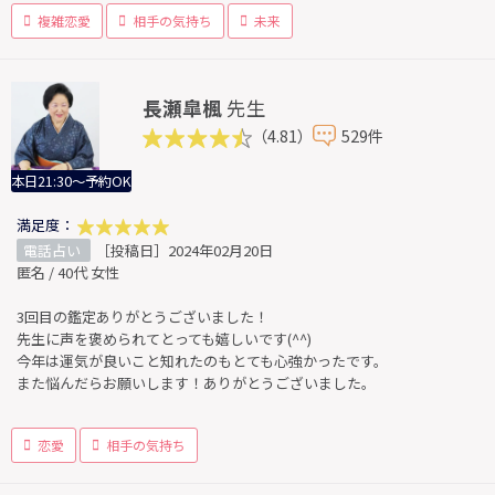
複雑恋愛
相手の気持ち
未来
長瀬皐楓
先生
（4.81）
529件
本日21:30～予約OK
満足度：
電話占い
［投稿日］2024年02月20日
匿名 / 40代 女性
3回目の鑑定ありがとうございました！
先生に声を褒められてとっても嬉しいです(^^)
今年は運気が良いこと知れたのもとても心強かったです。
また悩んだらお願いします！ありがとうございました。
恋愛
相手の気持ち