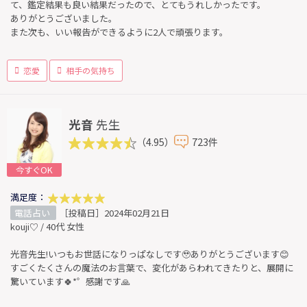
て、鑑定結果も良い結果だったので、とてもうれしかったです。
ありがとうございました。
また次も、いい報告ができるように2人で頑張ります。
恋愛
相手の気持ち
光音
先生
（4.95）
723件
今すぐOK
満足度：
電話占い
［投稿日］2024年02月21日
kouji♡ / 40代 女性
光音先生!いつもお世話になりっぱなしです🥹ありがとうございます😊
すごくたくさんの魔法のお言葉で、変化があらわれてきたりと、展開に
驚いています🍀*゜感謝です🙏