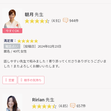
朝月
先生
（4.91）
944件
今すぐOK
満足度：
電話占い
［投稿日］2024年02月23日
匿名 / 40代 女性
話しやすい先生で和みました！寄り添ってくださりありがとうございま
した！またよろしくお願いいたします。
恋愛
相手の気持ち
Ririan
先生
（4.85）
657件