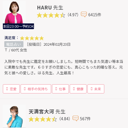
HARU
先生
（4.97）
6415件
本日23:00～予約OK
満足度：
電話占い
［投稿日］2024年02月23日
Ｔ / 60代 女性
入院中でも先生に鑑定をお願いしました。短時間でもまた気遣い等本当
に素敵な先生です。６０すぎの恋愛にも、真心こもった的確な答え。元
気と彼への愛しさ。はる先生、人生最高！
恋愛
相手の気持ち
仕事
健康
未来
天満宮大河
先生
（4.84）
567件