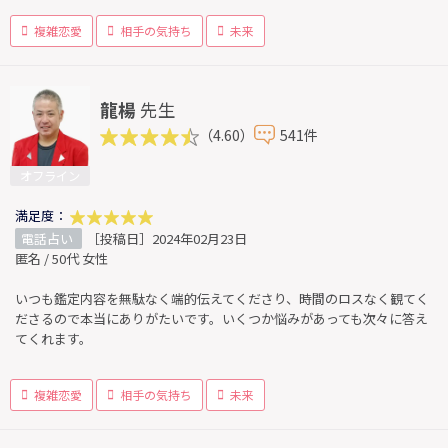
複雑恋愛
相手の気持ち
未来
龍楊
先生
（4.60）
541件
オフライン
満足度：
電話占い
［投稿日］2024年02月23日
匿名 / 50代 女性
いつも鑑定内容を無駄なく端的伝えてくださり、時間のロスなく観てく
ださるので本当にありがたいです。いくつか悩みがあっても次々に答え
てくれます。
複雑恋愛
相手の気持ち
未来