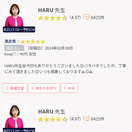
HARU
先生
（4.97）
6415件
本日23:00～予約OK
満足度：
電話占い
［投稿日］2024年02月20日
kouji♡ / 40代 女性
HARU先生😆今日もありがとうございました😊バタバタでしたが、丁寧
にみて頂きました😊いつも感謝しております🙏😊🙏
複雑恋愛
相手の気持ち
未来
HARU
先生
（4.97）
6415件
本日23:00～予約OK