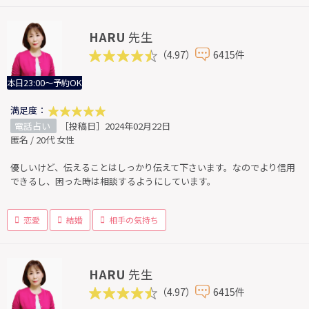
HARU
先生
（4.97）
6415件
本日23:00～予約OK
満足度：
電話占い
［投稿日］2024年02月22日
匿名 / 20代 女性
優しいけど、伝えることはしっかり伝えて下さいます。なのでより信用
できるし、困った時は相談するようにしています。
恋愛
結婚
相手の気持ち
HARU
先生
（4.97）
6415件