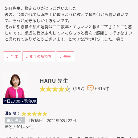
朝月先生、鑑定ありがとうございました。
彼の、今置かれて状況を手に取るように教えて頂き何とも言い難いで
す。そっと見守るしか仕方ないです。
それに引き換え私の運勢はココ数年とてもいいと教えて下さりとても嬉
しいです。謙虚に受け応えしていたらもっと喜んで感謝して行きなさい
と言われてありがとうございます。と大きな声で叫びました。笑う
全体
相手の気持ち
未来
HARU
先生
（4.97）
6415件
本日23:00～予約OK
満足度：
電話占い
［投稿日］2024年02月22日
匿名 / 40代 女性