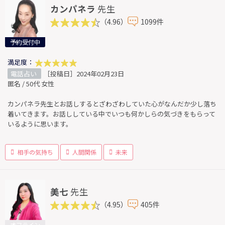
カンパネラ
先生
（4.96）
1099件
予約受付中
満足度：
電話占い
［投稿日］2024年02月23日
匿名 / 50代 女性
カンパネラ先生とお話しするとざわざわしていた心がなんだか少し落ち
着いてきます。お話ししている中でいつも何かしらの気づきをもらって
いるように思います。
相手の気持ち
人間関係
未来
美七
先生
（4.95）
405件