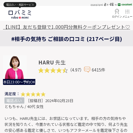
電話占い・相談サービス
ログイン
メニュー
【LINE】友だち登録で1,000円分無料クーポンプレゼント♡
#相手の気持ち ご相談の口コミ (217ページ目)
HARU
先生
（4.97）
6415件
本日23:00～予約OK
満足度：
電話占い
［投稿日］2024年02月23日
ともちゃん / 40代 女性
いつも、HARU先生には、お世話になっています。相手の方の気持ちや
状況を知りたく、今置かれている状態など鑑定の中で知り、何より先生
の安心感ある鑑定と優しさで、いつもアフターメールを鑑定後下さるの