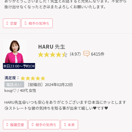
ありがとうございました！先生とお話すると元気になります。不安から
抜け出せなくなったときはまたよろしくお願いいたします。
恋愛
相手の気持ち
HARU
先生
（4.97）
6415件
本日23:00～予約OK
満足度：
電話占い
［投稿日］2024年02月22日
kouji♡ / 40代 女性
HARU先生😆いつも安心をありがとうございます😊本当にホッとします
😘ストレートな彼の気持ちを知る事が出来て嬉しい♥️です♥️
複雑恋愛
相手の気持ち
未来