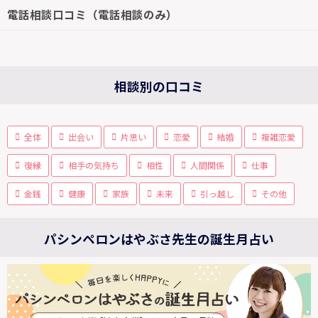
電話相談口コミ（電話相談のみ）
相談別の口コミ
全体
出会い
片思い
恋愛
結婚
複雑恋愛
復縁
相手の気持ち
相性
人間関係
仕事
金銭
健康
家族
未来
引っ越し
その他
パシンペロンはやぶさ先生の誕生月占い