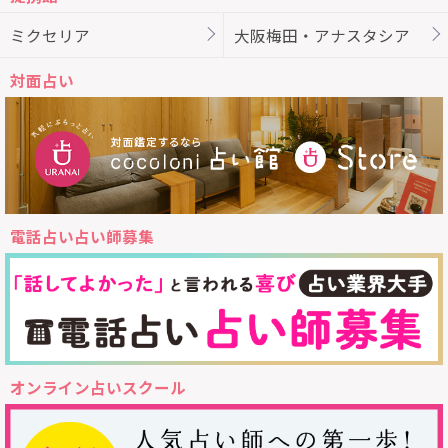
ミクセリア
大阪梅田・アナスタシア
対面占い
電話占い占い師募集
オンライン占いスクール