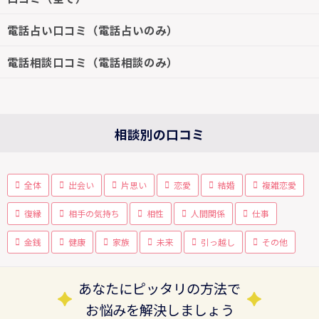
電話占い口コミ（電話占いのみ）
電話相談口コミ（電話相談のみ）
相談別の口コミ
全体
出会い
片思い
恋愛
結婚
複雑恋愛
復縁
相手の気持ち
相性
人間関係
仕事
金銭
健康
家族
未来
引っ越し
その他
あなたにピッタリの方法で
お悩みを解決しましょう