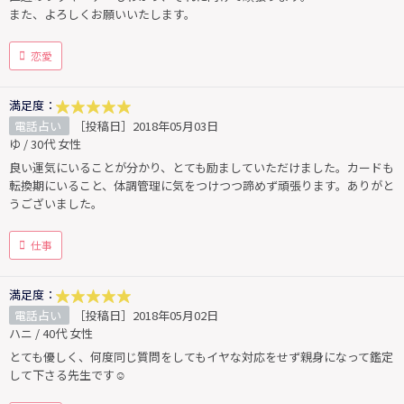
また、よろしくお願いいたします。
恋愛
満足度：
電話占い
［投稿日］2018年05月03日
ゆ / 30代 女性
良い運気にいることが分かり、とても励ましていただけました。カードも
転換期にいること、体調管理に気をつけつつ諦めず頑張ります。ありがと
うございました。
仕事
満足度：
電話占い
［投稿日］2018年05月02日
ハニ / 40代 女性
とても優しく、何度同じ質問をしてもイヤな対応をせず親身になって鑑定
して下さる先生です☺️