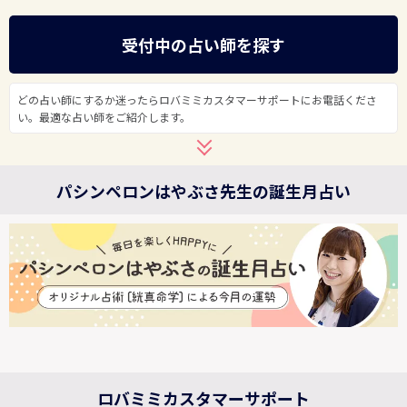
受付中の占い師を探す
どの占い師にするか迷ったらロバミミカスタマーサポートにお電話くださ
い。最適な占い師をご紹介します。
パシンペロンはやぶさ先生の誕生月占い
ロバミミカスタマーサポート