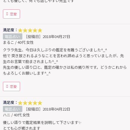
とても優しく、何でも話しやすい先生です
恋愛
満足度：
電話占い
［投稿日］2018年04月27日
まるこ / 40代 女性
クララ先生、今日は久しぶりの鑑定を有難うございました^_^
他で 突き放されるようなことを言われ諦めようと思っていましたが、先
生のお言葉で励まされました^_^
先生の優しい語り口と、鑑定の確かさは私の拠り所です。どうかこれから
もよろしくお願いします^_^
恋愛
満足度：
電話占い
［投稿日］2018年04月22日
ハニ / 40代 女性
優しい語りで鑑定結果を説明して下さいます✨
とても心が癒されます