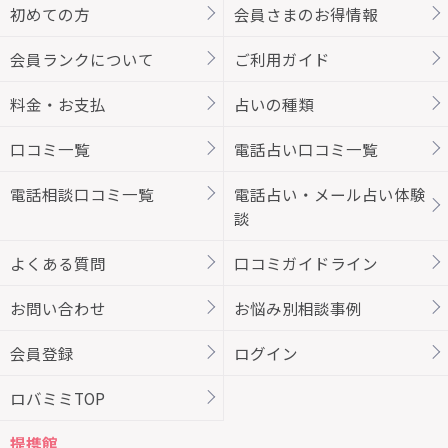
初めての方
会員さまのお得情報
会員ランクについて
ご利用ガイド
料金・お支払
占いの種類
口コミ一覧
電話占い口コミ一覧
電話相談口コミ一覧
電話占い・メール占い体験
談
よくある質問
口コミガイドライン
お問い合わせ
お悩み別相談事例
会員登録
ログイン
ロバミミTOP
提携館