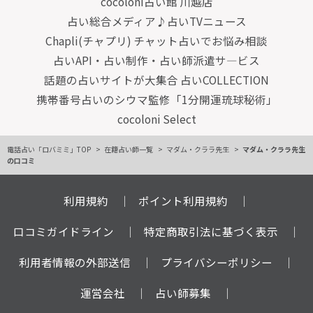
cocoloni占い館 川越店
占い総合メディア♪占いTVニュース
Chapli(チャプリ) チャット占いでお悩み相談
占いAPI・占い制作・占い師派遣サ―ビス
話題の占いサイトが大集合 占いCOLLECTION
携帯番号占いのシウマ監修「1分開運琉球秘術」
cocoloni Select
電話占い「ロバミミ」TOP
在籍占い師一覧
マダム・クララ先生
マダム・クララ先生
の口コミ
利用規約
ポイント利用規約
口コミガイドライン
特定商取引法に基づく表示
利用者情報の外部送信
プライバシーポリシー
運営会社
占い師募集