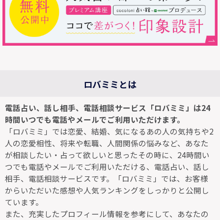
ロバミミとは
電話占い、話し相手、電話相談サービス「ロバミミ」は24
時間いつでも電話やメールでご利用いただけます。
「ロバミミ」では恋愛、結婚、気になるあの人の気持ちや2
人の恋愛相性、将来や転職、人間関係の悩みなど、あなた
が相談したい・占って欲しいと思ったその時に、24時間い
つでも電話やメールでご利用いただける、電話占い、話し
相手、電話相談サービスです。「ロバミミ」では、お客様
からいただいた感想や人気ランキングをしっかりと公開し
ています。
また、充実したプロフィール情報を参考にして、あなたの