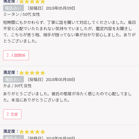
満足度：
電話占い
［投稿日］2018年05月09日
ミータン / 50代 女性
短時間にもかかわらず、丁寧に話を聞いて対応してくださいました。毎日
不安と心配でいたたまれない気持ちでいましたが、鑑定内容をお聞きし
て、こちらが思う程、相手が困ってない事が分かり安心しました。ありが
とうございました。
人間関係
満足度：
電話占い
［投稿日］2018年05月08日
かよ / 30代 女性
ありがとうございました。彼氏の態度が冷たく感じたので心配してまし
た。本当にありがとうございました。
恋愛
満足度：
電話占い
［投稿日］2018年05月08日