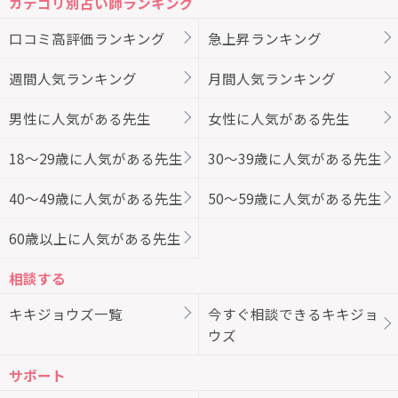
カテゴリ別占い師ランキング
口コミ高評価ランキング
急上昇ランキング
週間人気ランキング
月間人気ランキング
男性に人気がある先生
女性に人気がある先生
18～29歳に人気がある先生
30～39歳に人気がある先生
40～49歳に人気がある先生
50～59歳に人気がある先生
60歳以上に人気がある先生
相談する
キキジョウズ一覧
今すぐ相談できるキキジョ
ウズ
サポート