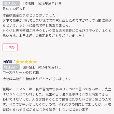
電話占い
［投稿日］2016年05月14日
みぃ / 30代 女性
昨夜は鑑定ありがとうございました！
途中で充電が切れてしまい慌てて充電し直したのですが待ってる間に寝落
ちという、ホントに最悪で申し訳ありません。
もう少し先で連絡が来そうという事なので気長にのんびり待っていようと
思います。本日は遅くの鑑定ありがとうございました！
恋愛
満足度：
電話占い
［投稿日］2016年05月13日
ローズベリー / 40代 女性
今朝は早朝から相談ありがとうございました。
職場のモンスターは、私が普段の仕事ぶりについて言ってないのに、先生
はピタリと当てられました。先生の言う通り仕事はそんなに特別できる
わけではないけど、人を非難することで優位にたちたいと言う感じの人で
す。今までは争いはしたくないので、それなりの対応してましたが、月曜
日にやられそうだからと今から気を付けないとと思います