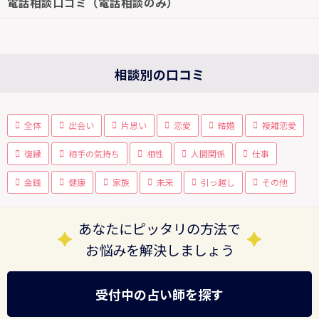
電話相談口コミ（電話相談のみ）
相談別の口コミ
全体
出会い
片思い
恋愛
結婚
複雑恋愛
復縁
相手の気持ち
相性
人間関係
仕事
金銭
健康
家族
未来
引っ越し
その他
あなたにピッタリの方法で
お悩みを解決しましょう
受付中の占い師を探す