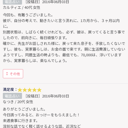
電話占い
［投稿日］2016年06月03日
カルティエ / 40代 女性
今回も、有難うございました。
彼が、自分の考えで、動きたいと言う流れに、1カ月から、３ヶ月以内
に。
別居状態は、しばらく続くけれども、必ず、彼は、戻ってくると言う事で
したので、前向きに、毎日頑張ります。
確かに、先生がお話しされた様に、戻って来た息子を、手放したくないで
すし、彼も、実家暮らしは、お金の面で楽です。親に生活費渡していない
ようですし、同居生活の時よりも、最低でも、70,000は、浮いています
から、実家暮らしは、楽なんでしょう。
その他
満足度：
電話占い
［投稿日］2016年06月03日
なつき / 20代 女性
ありがとうございました。
今日誘ってみると、おっけーをもらえました！
来週食事に行きます。
深刻な話でなく軽く話せるような話、近況など