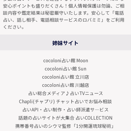
安心ポイントも盛りだくさん！個人情報保護は勿論、ご相
談内容や鑑定結果は秘密厳守いたします。安心して「電話
占い、話し相手、電話相談サービスのロバミミ」をご利用
ください。
姉妹サイト
cocoloni占い館 Moon
cocoloni占い館 Sun
cocoloni占い館 立川店
cocoloni占い館 川越店
占い総合メディア♪占いTVニュース
Chapli(チャプリ) チャット占いでお悩み相談
占いAPI・占い制作・占い師派遣サ―ビス
話題の占いサイトが大集合 占いCOLLECTION
携帯番号占いのシウマ監修「1分開運琉球秘術」