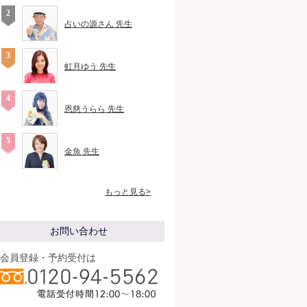
占いの源さん 先生
虹月ゆう 先生
恩慈うらら 先生
金魚 先生
もっと見る>
お問い合わせ
会員登録・予約受付は