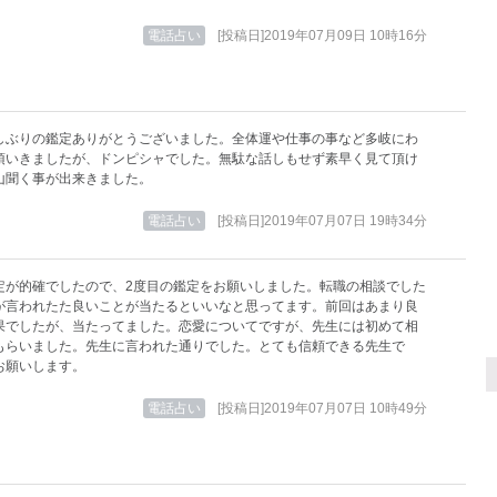
電話占い
[投稿日]2019年07月09日 10時16分
しぶりの鑑定ありがとうございました。全体運や仕事の事など多岐にわ
頂いきましたが、ドンピシャでした。無駄な話しもせず素早く見て頂け
山聞く事が出来きました。
電話占い
[投稿日]2019年07月07日 19時34分
定が的確でしたので、2度目の鑑定をお願いしました。転職の相談でした
が言われたた良いことが当たるといいなと思ってます。前回はあまり良
果でしたが、当たってました。恋愛についてですが、先生には初めて相
もらいました。先生に言われた通りでした。とても信頼できる先生で
お願いします。
電話占い
[投稿日]2019年07月07日 10時49分