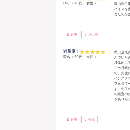
ゆり（ 40代・ 女性 ）
沢山聞く
バイスを
また何か
仕事
その他
満足度：
私は金魚
匿名（ 60代・ 女性 ）
んでいた
具体的に
二カ月経
で、先生
インスタ
フォロワ
す。先生
の鑑定の
をありが
仕事
金銭