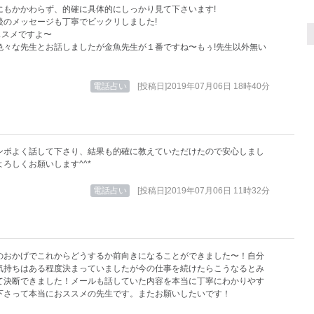
にもかかわらず、的確に具体的にしっかり見て下さいます!
後のメッセージも丁寧でビックリしました!
オススメですよ〜
色々な先生とお話しましたが金魚先生が１番ですね〜もぅ!先生以外無い
電話占い
[投稿日]2019年07月06日 18時40分
ンポよく話して下さり、結果も的確に教えていただけたので安心しまし
ろしくお願いします^^*
電話占い
[投稿日]2019年07月06日 11時32分
のおかげでこれからどうするか前向きになることができました〜！自分
気持ちはある程度決まっていましたが今の仕事を続けたらこうなるとみ
て決断できました！メールも話していた内容を本当に丁寧にわかりやす
下さって本当におススメの先生です。またお願いしたいです！