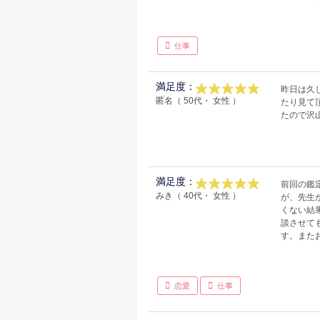
仕事
満足度：
昨日は久
匿名（ 50代・ 女性 ）
たり見て
たので沢
満足度：
前回の鑑
みき（ 40代・ 女性 ）
が、先生
くない結
談させて
す。また
恋愛
仕事