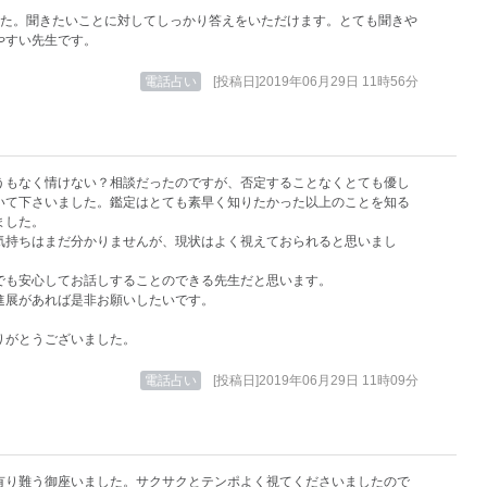
した。聞きたいことに対してしっかり答えをいただけます。とても聞きや
やすい先生です。
電話占い
[投稿日]2019年06月29日 11時56分
うもなく情けない？相談だったのですが、否定することなくとても優し
いて下さいました。鑑定はとても素早く知りたかった以上のことを知る
ました。
気持ちはまだ分かりませんが、現状はよく視えておられると思いまし
でも安心してお話しすることのできる先生だと思います。
進展があれば是非お願いしたいです。
りがとうございました。
電話占い
[投稿日]2019年06月29日 11時09分
有り難う御座いました。サクサクとテンポよく視てくださいましたので