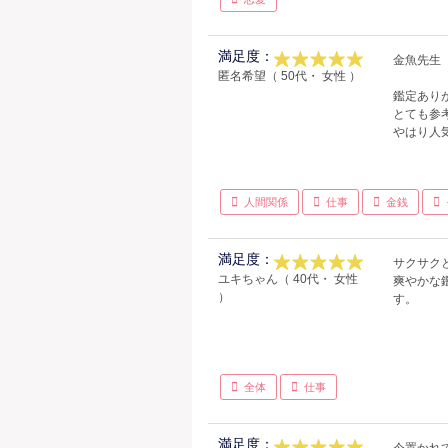
満足度：
金魚先生
匿名希望（ 50代・ 女性 ）
鑑定あり
とても参
やはり人
人間関係
仕事
金銭
満足度：
サクサク
ユキちゃん（ 40代・ 女性
爽やかな
）
す。
全体
仕事
満足度：