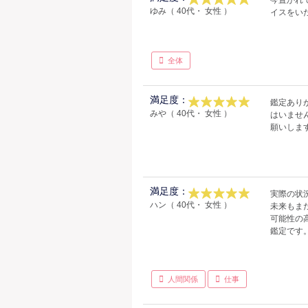
今置かれ
ゆみ（ 40代・ 女性 ）
イスをい
全体
満足度：
鑑定あり
みや（ 40代・ 女性 ）
はいませ
願いしま
満足度：
実際の状
ハン（ 40代・ 女性 ）
未来もま
可能性の
鑑定です
人間関係
仕事