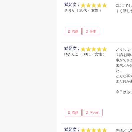
満足度：
2回目で
さおり（ 20代・ 女性 ）
すく話し
恋愛
仕事
満足度：
どうしよ
ゆきんこ（ 30代・ 女性 ）
く話を聞
事ができ
未来とか
た。
どんな事
また何か
今日はあ
恋愛
その他
満足度：
先ほどは