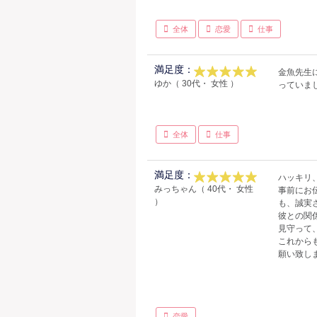
全体
恋愛
仕事
満足度：
金魚先生
ゆか（ 30代・ 女性 ）
っていま
全体
仕事
満足度：
ハッキリ
みっちゃん（ 40代・ 女性
事前にお
）
も、誠実
彼との関
見守って
これから
願い致し
恋愛