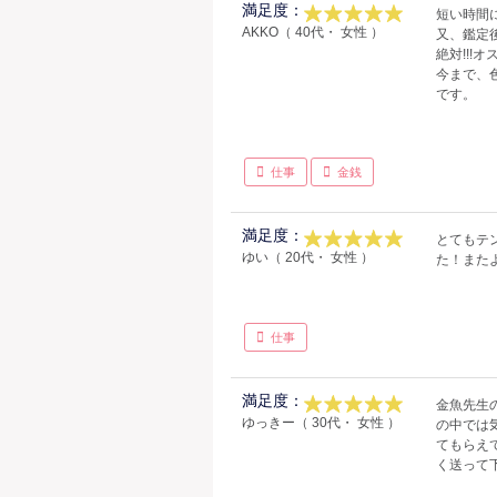
満足度：
短い時間
AKKO（ 40代・ 女性 ）
又、鑑定
絶対!!!
今まで、
です。
仕事
金銭
満足度：
とてもテ
ゆい（ 20代・ 女性 ）
た！またよ
仕事
満足度：
金魚先生
ゆっきー（ 30代・ 女性 ）
の中では
てもらえ
く送って