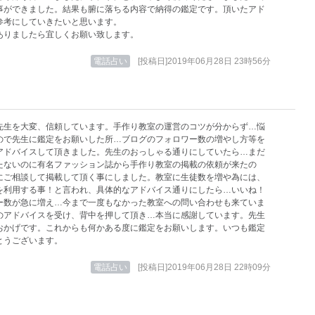
事ができました。結果も腑に落ちる内容で納得の鑑定です。頂いたアド
参考にしていきたいと思います。
ありましたら宜しくお願い致します。
電話占い
[投稿日]2019年06月28日 23時56分
先生を大変、信頼しています。手作り教室の運営のコツが分からず…悩
ので先生に鑑定をお願いした所…ブログのフォロワー数の増やし方等を
アドバイスして頂きました。先生のおっしゃる通りにしていたら…まだ
たないのに有名ファッション誌から手作り教室の掲載の依頼が来たの
にご相談して掲載して頂く事にしました。教室に生徒数を増や為には、
を利用する事！と言われ、具体的なアドバイス通りにしたら…いいね！
ー数が急に増え…今まで一度もなかった教室への問い合わせも来ていま
のアドバイスを受け、背中を押して頂き…本当に感謝しています。先生
おかげです。これからも何かある度に鑑定をお願いします。いつも鑑定
とうございます。
電話占い
[投稿日]2019年06月28日 22時09分