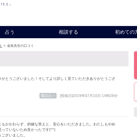
ロバミミ」
占う
相談する
初めての
ミ
>
金魚先生の口コミ
りがとうございました！そしてより詳しく見ていただきありがとうござ
電話占い
[投稿日]2019年07月10日 14時28分
にもかかわらず、的確な答えと、安心をいただきました。わたしもやめ
っていないため良かったです(^^)
うございました。