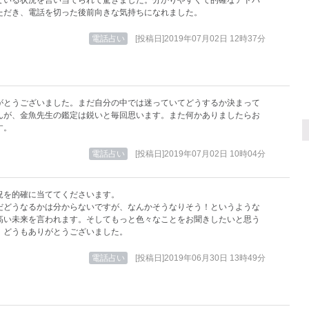
ている状況を言い当てられて驚きました。分かりやすくて的確なアドバ
ただき、電話を切った後前向きな気持ちになれました。
電話占い
[投稿日]2019年07月02日 12時37分
がとうございました。まだ自分の中では迷っていてどうするか決まって
んが、金魚先生の鑑定は鋭いと毎回思います。また何かありましたらお
す。
電話占い
[投稿日]2019年07月02日 10時04分
況を的確に当ててくださいます。
だどうなるかは分からないですが、なんかそうなりそう！というような
高い未来を言われます。そしてもっと色々なことをお聞きしたいと思う
。どうもありがとうございました。
電話占い
[投稿日]2019年06月30日 13時49分