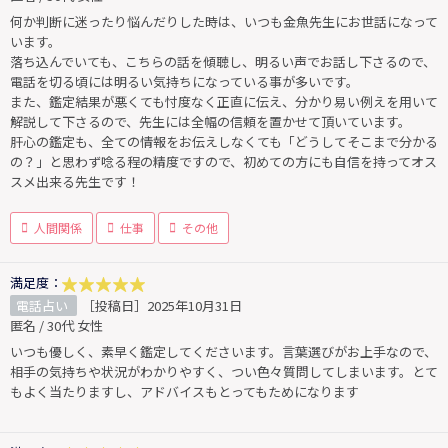
何か判断に迷ったり悩んだりした時は、いつも金魚先生にお世話になって
います。
落ち込んでいても、こちらの話を傾聴し、明るい声でお話し下さるので、
電話を切る頃には明るい気持ちになっている事が多いです。
また、鑑定結果が悪くても忖度なく正直に伝え、分かり易い例えを用いて
解説して下さるので、先生には全幅の信頼を置かせて頂いています。
肝心の鑑定も、全ての情報をお伝えしなくても「どうしてそこまで分かる
の？」と思わず唸る程の精度ですので、初めての方にも自信を持ってオス
スメ出来る先生です！
人間関係
仕事
その他
満足度：
電話占い
［投稿日］2025年10月31日
匿名 / 30代 女性
いつも優しく、素早く鑑定してくださいます。言葉選びがお上手なので、
相手の気持ちや状況がわかりやすく、つい色々質問してしまいます。とて
もよく当たりますし、アドバイスもとってもためになります