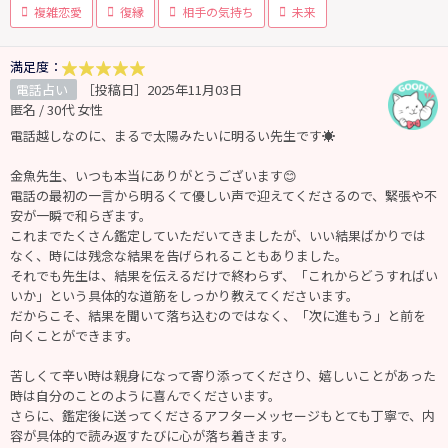
複雑恋愛
復縁
相手の気持ち
未来
満足度：
電話占い
［投稿日］2025年11月03日
匿名 / 30代 女性
電話越しなのに、まるで太陽みたいに明るい先生です☀️
金魚先生、いつも本当にありがとうございます😊
電話の最初の一言から明るくて優しい声で迎えてくださるので、緊張や不
安が一瞬で和らぎます。
これまでたくさん鑑定していただいてきましたが、いい結果ばかりでは
なく、時には残念な結果を告げられることもありました。
それでも先生は、結果を伝えるだけで終わらず、「これからどうすればい
いか」という具体的な道筋をしっかり教えてくださいます。
だからこそ、結果を聞いて落ち込むのではなく、「次に進もう」と前を
向くことができます。
苦しくて辛い時は親身になって寄り添ってくださり、嬉しいことがあった
時は自分のことのように喜んでくださいます。
さらに、鑑定後に送ってくださるアフターメッセージもとても丁寧で、内
容が具体的で読み返すたびに心が落ち着きます。