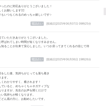
やったのに対応ありがとうございました！
くお願いします🙇‍♀️
ジもいつもくれるのめっちゃ嬉しいです✨
電話占い
[投稿日]2025年06月07日 09時25分
見ていただきありがとうございました。
に呼ばれてしまい時間が短くなりすみません。
ち知ることが出来て安心しました。いつか戻ってきてくれるの信じて待
電話占い
[投稿日]2025年06月06日 19時26分
話をした後、気持ちがとっても落ち着き
ります。
しくわかりやすく、癒されます！
んでいると、めちゃくちゃネガティブな
なりますが、先生のお声を聞くだけで
たい気持ちが軽くなります。
てどん底の方に、お勧めしたいです。