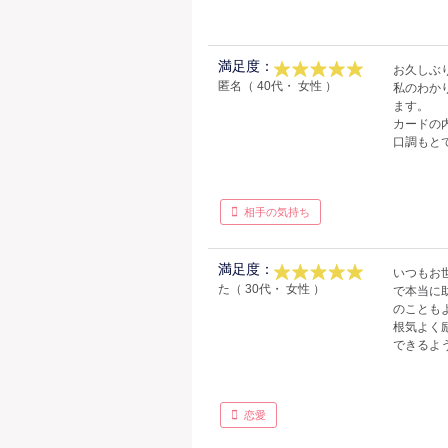
満足度：
お久しぶ
匿名（ 40代・ 女性 ）
私のわか
ます。
カードの
口調もと
相手の気持ち
満足度：
いつもお
た（ 30代・ 女性 ）
で本当に
のことも
根気よく
できるよ
恋愛