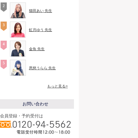
猫田あい 先生
虹月ゆう 先生
金魚 先生
恩慈うらら 先生
もっと見る>
お問い合わせ
会員登録・予約受付は