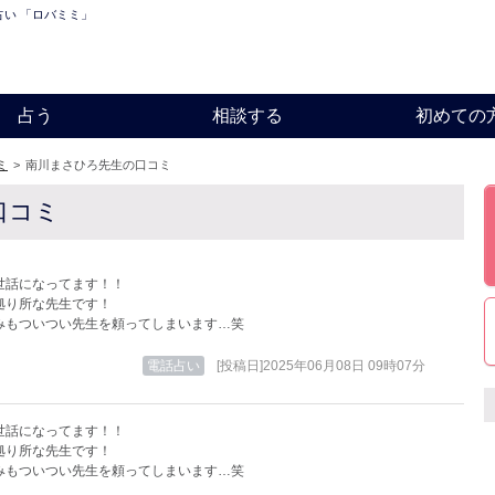
占い 「ロバミミ」
占う
相談する
初めての
ミ
>
南川まさひろ先生の口コミ
口コミ
世話になってます！！
拠り所な先生です！
みもついつい先生を頼ってしまいます…笑
電話占い
[投稿日]2025年06月08日 09時07分
世話になってます！！
拠り所な先生です！
みもついつい先生を頼ってしまいます…笑