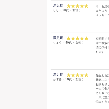
満足度：
今日も急
りり（ 20代・ 女性 ）
またよろし
メッセー
満足度：
短時間で
りょう（ 40代・ 女性 ）
途中家族
彼の気持
ちます。
満足度：
先生とお
かずみ（ 50代・ 女性 ）
元気にな
お話も優
一人で悩
どん底に
一気に重
悩みすぎ