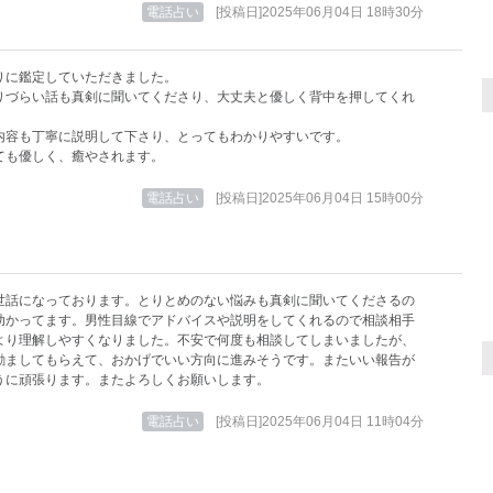
電話占い
[投稿日]2025年06月04日 18時30分
りに鑑定していただきました。
りづらい話も真剣に聞いてくださり、大丈夫と優しく背中を押してくれ
内容も丁寧に説明して下さり、とってもわかりやすいです。
ても優しく、癒やされます。
電話占い
[投稿日]2025年06月04日 15時00分
世話になっております。とりとめのない悩みも真剣に聞いてくださるの
助かってます。男性目線でアドバイスや説明をしてくれるので相談相手
より理解しやすくなりました。不安で何度も相談してしまいましたが、
励ましてもらえて、おかげでいい方向に進みそうです。またいい報告が
うに頑張ります。またよろしくお願いします。
電話占い
[投稿日]2025年06月04日 11時04分