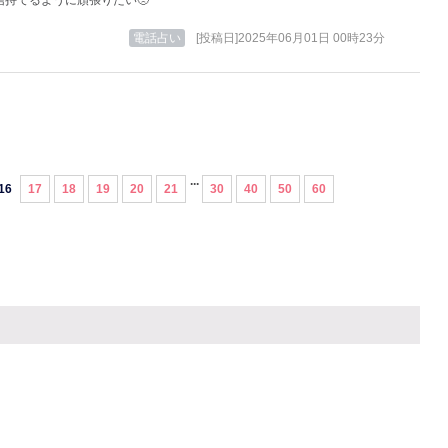
信持てるように頑張りたい🥺
電話占い
[投稿日]2025年06月01日 00時23分
...
16
17
18
19
20
21
30
40
50
60