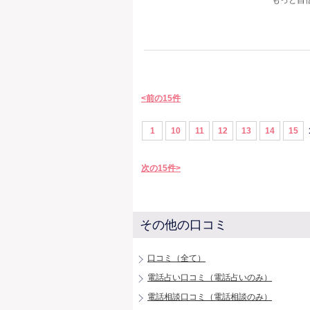
もっと自
<前の15件
1
10
11
12
13
14
15
次の15件>
その他の口コミ
口コミ（全て）
電話占い口コミ（電話占いのみ）
電話相談口コミ（電話相談のみ）