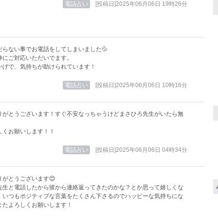
電話占い
[投稿日]2025年06月06日 19時26分
だらない事でお電話をしてしまいました💦
静にご対応いただいでます。
かげで、気持ちが助けられています！
電話占い
[投稿日]2025年06月06日 10時16分
りがとうございます！すぐ不安なっちゃうけどまさひろ先生がいたら無
！
しくお願いします！！
電話占い
[投稿日]2025年06月06日 04時34分
りがとうございます😊
先生と電話したから彼から連絡返ってきたのかな？とか思って嬉しくな
！いつもポジティブな言葉をたくさん下さるのでハッピーな気持ちにな
またよろしくお願いします！