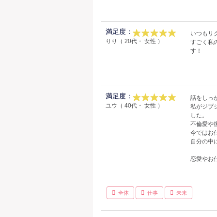
満足度：
いつもリ
りり（ 20代・ 女性 ）
すごく私
す！
満足度：
話をしっ
ユウ（ 40代・ 女性 ）
私がジプ
した。
不倫愛や
今ではお
自分の中
恋愛やお
全体
仕事
未来