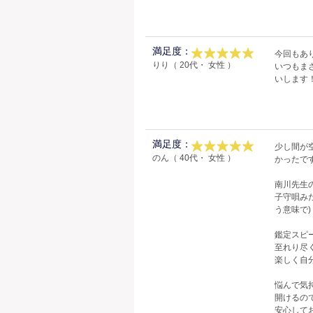
満足度：
今回もあ
りり（ 20代・ 女性 ）
いつもま
いします
満足度：
少し間が
のん（ 40代・ 女性 ）
かったで
南川先生
子守唄み
う意味で)
鑑定スピ
至れり尽く
楽しく自
悩んで気
開けるの
安心して