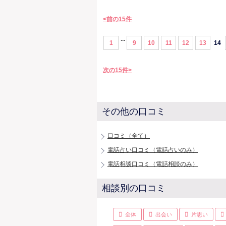
<前の15件
...
1
9
10
11
12
13
14
次の15件>
その他の口コミ
口コミ（全て）
電話占い口コミ（電話占いのみ）
電話相談口コミ（電話相談のみ）
相談別の口コミ
全体
出会い
片思い