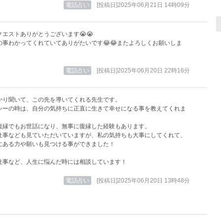
電話占い
[投稿日]2025年06月21日 14時09分
クエストありがとうございます😭😭
の事わかってくれていてありがたいです😂😂またよろしくお願いしま
電話占い
[投稿日]2025年06月20日 22時16分
かり聞いて、この先を導いてくれる先生です。
シーの時は、自分の気持ちに正直に生きて幸せになる事を教えてくれま
復縁でもお世話になり、無事に復縁した経験もあります。
仕事なども見ていただいていますが、私の気持ちも大事にしてくれて、
にある力や願いも見つける事ができました！
仕事など、人生に悩んだ時には相談しています！
電話占い
[投稿日]2025年06月20日 13時48分