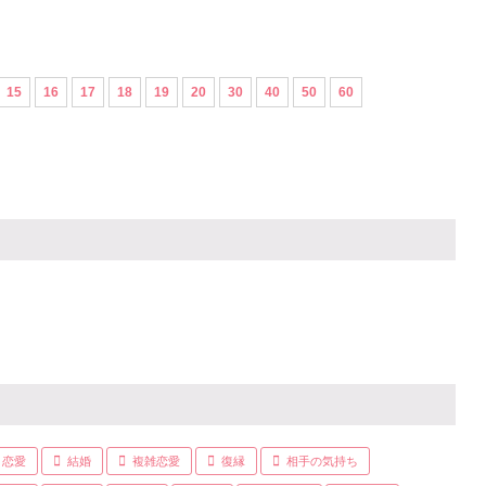
15
16
17
18
19
20
30
40
50
60
恋愛
結婚
複雑恋愛
復縁
相手の気持ち