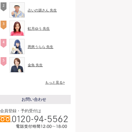
占いの源さん 先生
虹月ゆう 先生
恩慈うらら 先生
金魚 先生
もっと見る>
お問い合わせ
会員登録・予約受付は