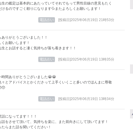
先生の鑑定は基本的にあたっていてそれでもって男性目線の意見もたく
だけるのですごく頼りになります💦またよろしくお願いします！
電話占い
[投稿日]2025年06月19日 21時53分
らありがとうございました！！
しくお願いします！
先生とお話すると凄く気持ちが落ち着きます！！
電話占い
[投稿日]2025年06月19日 13時35分
い時間ありがとうございました😭😭
色々とアドバイスとかくださって上手くいくこと多いのでほんまに尊敬
🥺
電話占い
[投稿日]2025年06月19日 13時34分
世話になってます！！！
お話をさせて頂いて、気持ちを楽に、また前向きにして頂いてます！
ったらまた話を聞いてください！