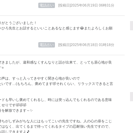
電話占い
[投稿日]2025年06月19日 06時31分
りがとうございました！
さひろ先生とお話するといいことあるなと感じます😂またよろしくお願
！
電話占い
[投稿日]2025年06月18日 01時18分
空きましたが、違和感なくすんなりと話が出来て、とっても居心地が良
す⭐
の声は、すっと入ってきやすく聞き心地が良いので
たいです…(もちろん、褒めてます🤣それくらい、リラックスできると言
ードも早いし褒めてくれるし、時には突っ込んでもくれるのである意味
せりです🤣🤣🤣
分を解放できます～✨
持ちがしずみがちな人にはもってこいの先生ですね。人の心の扉をこじ
ではなく、出てくるまで待ってくれるタイプの忍耐強い先生ですので、
お話しできますよ🎵