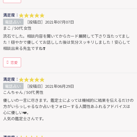
満足度：
電話占い
［投稿日］2021年07月07日
まこ / 50代 女性
流石でした。相談内容を聞いてからカード展開して下さり当たってまし
た！穏やかで優しくてお話しした後は気分スッキリしました！安心して
相談出来る先生ですね❣️
恋愛
満足度：
電話占い
［投稿日］2021年06月29日
こんちゃん / 50代 男性
優しいの一言に尽きます。鑑定士によっては機械的に結果を伝えるだけの
方がいらっしゃるなか占いをフォローする人間性あふれるアドバイスは
心に優しい❤️。
人気の鑑定士さんです。