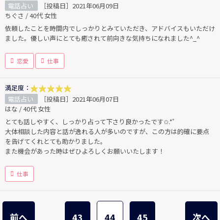
電話占い
［投稿日］2021年06月09日
ちぐさ / 40代 女性
依頼したことを時間内でしっかりとみていただき、アドバイスもいただけ
ました。優しい声にとても癒されて前向きな気持ちになれました^_^
恋愛
仕事
満足度：
電話占い
［投稿日］2021年06月07日
はな / 40代 女性
とても話しやすく、しっかり占って下さり良かったです✩.*˚
大体相談した内容と話が逸れる人が多いのですが、この方は的確に要点
を告げてくれとても助かりました。
また機会があった時はぜひよろしくお願いいたします！
仕事
前へ
43
44
45
次へ