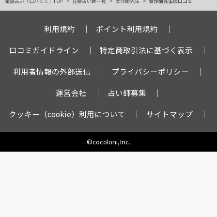
電話占い「ロバミミ」TOP
在籍占い師一覧
安沙蘭先生
安沙蘭先生の口コミ
利用規約
ポイント利用規約
口コミガイドライン
特定商取引法に基づく表示
利用者情報の外部送信
プライバシーポリシー
運営会社
占い師募集
クッキー（cookie）利用について
サイトマップ
©cocoloni,Inc.