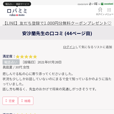
電話占い・相談サービス
ログイン
メニュー
【LINE】友だち登録で1,000円分無料クーポンプレゼント♡
安沙蘭先生の口コミ (44ページ目)
ログイン
して気になるリストに追加
満足度：
電話占い
［投稿日］2021年07月28日
眞凪夏 / 30代 女性
悲しんでる私の心に寄り添ってくださいました。
状況も少ししかお話していないのにまるで全て知っているかのように当た
っていました。
話し方も明るく、先生のおかげで将来の見通しがつきそうです。
恋愛
結婚