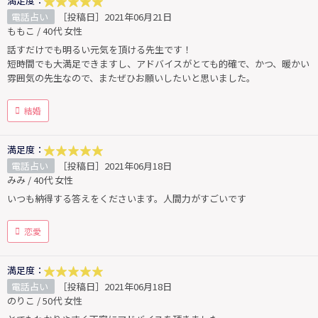
満足度：
電話占い
［投稿日］2021年06月21日
ももこ / 40代 女性
話すだけでも明るい元気を頂ける先生です！
短時間でも大満足できますし、アドバイスがとても的確で、かつ、暖かい
雰囲気の先生なので、またぜひお願いしたいと思いました。
結婚
満足度：
電話占い
［投稿日］2021年06月18日
みみ / 40代 女性
いつも納得する答えをくださいます。人間力がすごいです
恋愛
満足度：
電話占い
［投稿日］2021年06月18日
のりこ / 50代 女性