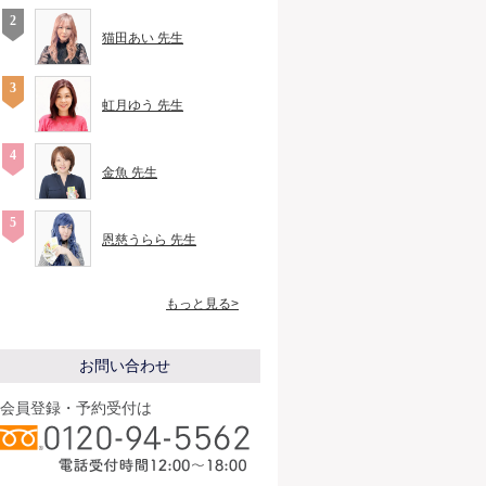
猫田あい 先生
虹月ゆう 先生
金魚 先生
恩慈うらら 先生
もっと見る>
お問い合わせ
会員登録・予約受付は