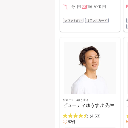
--分--円
1通 5000 円
タロット占い
オラクルカード
びゅーてぃゆうすけ
ビューティゆうすけ 先生
(4.53)
92件