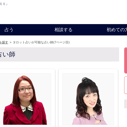
ミミ」
占う
相談する
初めての
を探す
>
タロット占いが可能な占い師(7ページ目)
占い師