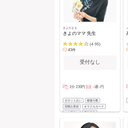
きよのまま
きよのママ 先生
(4.95)
43件
受付なし
1分 230円
--通--円
タロット占い
紫微斗数
宿曜占星術
オラクルカード
マヤ暦占い
四柱推命