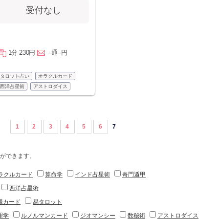
受付なし
1分 230円
--通--円
タロット占い
オラクルカード
西洋占星術
アストロダイス
1
2
3
4
5
6
7
ができます。
ラクルカード
算命学
インド占星術
奇門遁甲
西洋占星術
様カード
易タロット
理学
ルノルマンカード
ジオマンシー
数秘術
アストロダイス