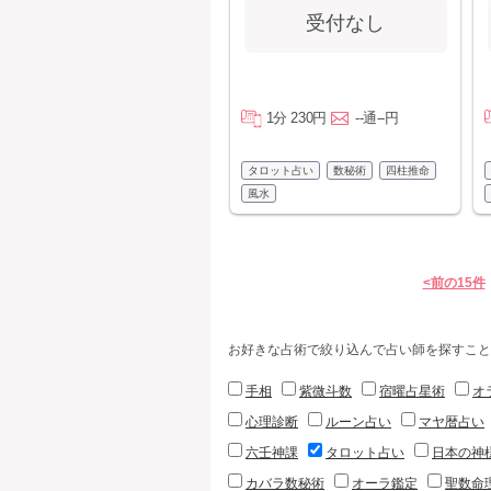
受付なし
1分 230円
--通--円
タロット占い
数秘術
四柱推命
風水
<前の15件
お好きな占術で絞り込んで占い師を探すこと
手相
紫微斗数
宿曜占星術
オ
心理診断
ルーン占い
マヤ暦占い
六壬神課
タロット占い
日本の神
カバラ数秘術
オーラ鑑定
聖数命