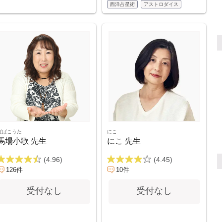
西洋占星術
アストロダイス
ばばこうた
にこ
馬場小歌 先生
にこ 先生
(4.96)
(4.45)
126件
10件
受付なし
受付なし