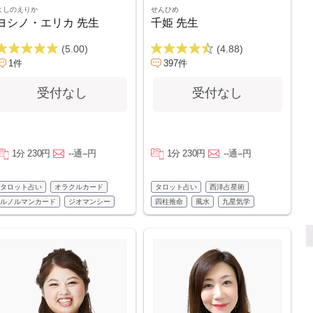
よしのえりか
せんひめ
ヨシノ・エリカ 先生
千姫 先生
(5.00)
(4.88)
1件
397件
受付なし
受付なし
1分 230円
--通--円
1分 230円
--通--円
タロット占い
オラクルカード
タロット占い
西洋占星術
ルノルマンカード
ジオマンシー
四柱推命
風水
九星気学