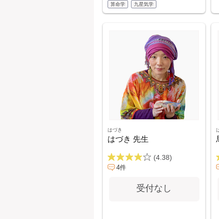
算命学
九星気学
はづき
はづき 先生
(4.38)
4件
受付なし