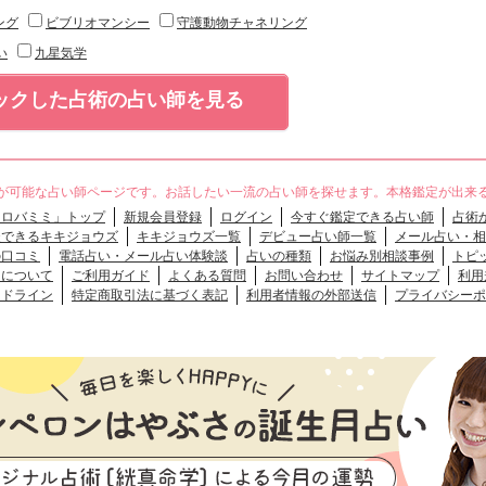
ング
ビブリオマンシー
守護動物チャネリング
い
九星気学
ックした占術の占い師を見る
が可能な占い師ページです。お話したい一流の占い師を探せます。本格鑑定が出来
「ロバミミ」トップ
新規会員登録
ログイン
今すぐ鑑定できる占い師
占術
談できるキキジョウズ
キキジョウズ一覧
デビュー占い師一覧
メール占い・相
の口コミ
電話占い・メール占い体験談
占いの種類
お悩み別相談事例
トピ
クについて
ご利用ガイド
よくある質問
お問い合わせ
サイトマップ
利用
イドライン
特定商取引法に基づく表記
利用者情報の外部送信
プライバシーポ