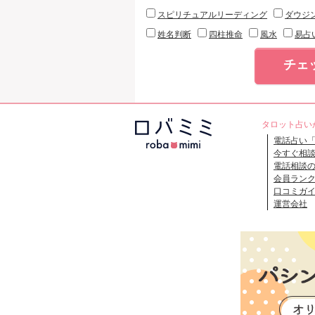
スピリチュアルリーディング
ダウジ
姓名判断
四柱推命
風水
易占
チェ
タロット占い
電話占い
今すぐ相
電話相談
会員ラン
口コミガ
運営会社