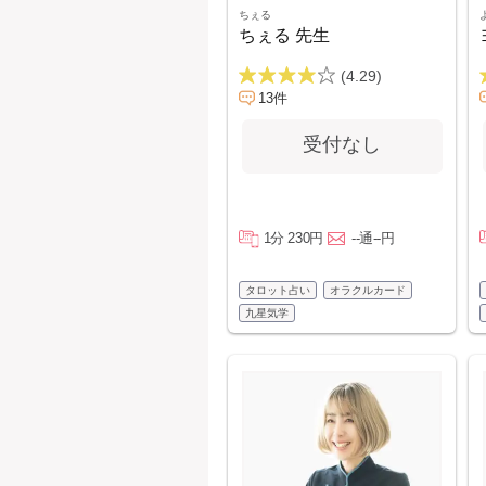
ちぇる
ちぇる 先生
(4.29)
13件
受付なし
1分 230円
--通--円
タロット占い
オラクルカード
九星気学