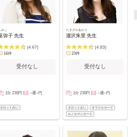
ふみこ
たきざわあかり
巫弥子 先生
瀧沢朱里 先生
(4.67)
(4.83)
16件
23件
受付なし
受付なし
1分 230円
--通--円
1分 230円
--通--円
タロット占い
タロット占い
オラクルカード
ルノルマンカード