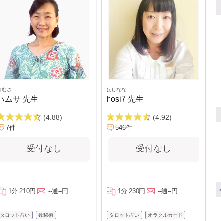
はむさ
ほしなな
ハムサ 先生
hosi7 先生
(4.88)
(4.92)
7件
546件
受付なし
受付なし
1分 210円
--通--円
1分 230円
--通--円
タロット占い
数秘術
タロット占い
オラクルカード