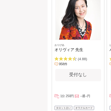
おりびあ
オリヴィア 先生
(4.88)
958件
受付なし
1分 250円
--通--円
タロット占い
オラクルカード