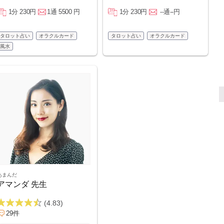
1分 230円
1通 5500 円
1分 230円
--通--円
タロット占い
オラクルカード
タロット占い
オラクルカード
風水
あまんだ
アマンダ 先生
(4.83)
29件