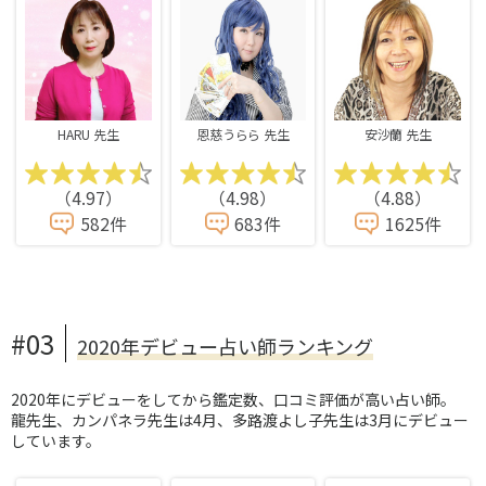
HARU 先生
恩慈うらら 先生
安沙蘭 先生
（4.97）
（4.98）
（4.88）
582件
683件
1625件
#03
2020年デビュー占い師ランキング
2020年にデビューをしてから鑑定数、口コミ評価が高い占い師。
龍先生、カンパネラ先生は4月、多路渡よし子先生は3月にデビュー
しています。