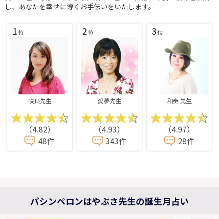
し、あなたを幸せに導くお手伝いをいたします。
1
2
3
位
位
位
咲良先生
愛夢先生
和奏 先生
（4.82）
（4.93）
（4.97）
48件
343件
28件
パシンペロンはやぶさ先生の誕生月占い