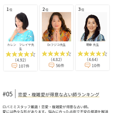
1
2
3
位
位
位
カレン フレイヤ先
Dr.フジコ先生
明幸 先生
生
（4.82）
（4.64）
（4.92）
56件
10件
107件
#05
恋愛・複雑愛が得意な占い師ランキング
ロバミミスタッフ厳選！恋愛・複雑愛が得意な占い師。
愛には色々な形があります。悩みに合った占術で不安の根源を解消