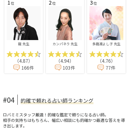
1
2
3
位
位
位
龍 先生
カンパネラ 先生
多路渡よし子 先生
（4.87）
（4.94）
（4.76）
166件
103件
77件
#04
的確で頼れる占い師ランキング
ロバミミスタッフ厳選！的確な鑑定で頼りになる占い師。
相手の気持ちはもちろん、幅広い相談にも的確かつ最適な答えを導
き出します。