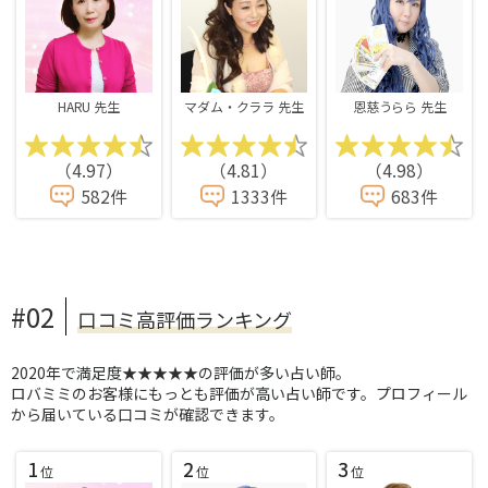
HARU 先生
マダム・クララ 先生
恩慈うらら 先生
（4.97）
（4.81）
（4.98）
582件
1333件
683件
#02
口コミ高評価ランキング
2020年で満足度★★★★★の評価が多い占い師。
ロバミミのお客様にもっとも評価が高い占い師です。プロフィール
から届いている口コミが確認できます。
1
2
3
位
位
位