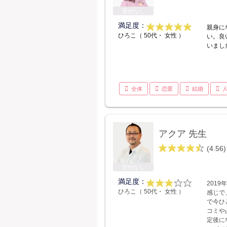
受付なし
満足度：
親身に
ひろこ（ 50代・ 女性 ）
い。良
いまし
全体
恋愛
結婚
アクア 先生
(4.56)
受付なし
満足度：
201
ひろこ（ 50代・ 女性 ）
感じで
で今ひ
コミや
定後に