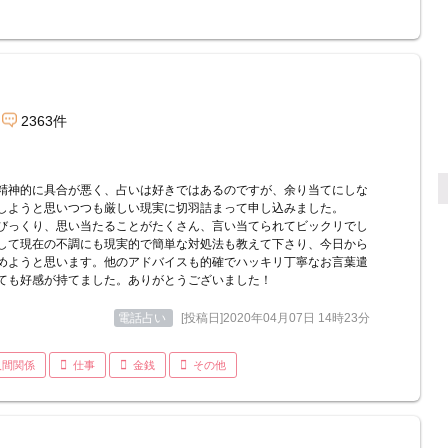
2363件
精神的に具合が悪く、占いは好きではあるのですが、余り当てにしな
しようと思いつつも厳しい現実に切羽詰まって申し込みました。
びっくり、思い当たることがたくさん、言い当てられてビックリでし
して現在の不調にも現実的で簡単な対処法も教えて下さり、今日から
めようと思います。他のアドバイスも的確でハッキリ丁寧なお言葉遣
ても好感が持てました。ありがとうございました！
電話占い
[投稿日]2020年04月07日 14時23分
人間関係
仕事
金銭
その他