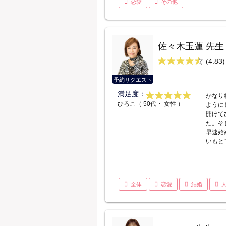
恋愛
その他
佐々木玉蓮 先生
(4.83)
予約リクエスト
満足度：
かなり
ひろこ（ 50代・ 女性 ）
ように
開けて
た。そ
早速始
いもと
全体
恋愛
結婚