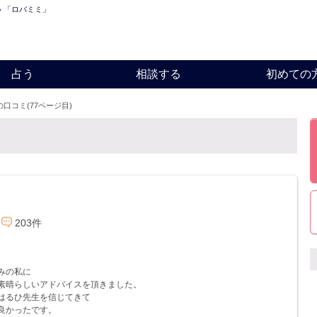
い 「ロバミミ」
占う
相談する
初めての
の口コミ(77ページ目)
ミ
203件
みの私に
素晴らしいアドバイスを頂きました。
はるひ先生を信じてきて
良かったです。