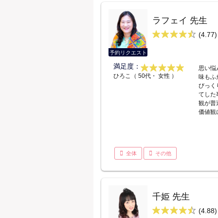
ラフェイ 先生
(4.77)
予約リクエスト
満足度：
思い悩
ひろこ（ 50代・ 女性 ）
味もふ
びっく
てした
観が普
価値観
全体
その他
千姫 先生
(4.88)