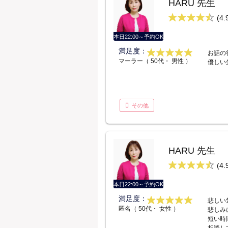
HARU 先生
(4.
本日22:00～予約OK
満足度：
お話の
マーラー（ 50代・ 男性 ）
優しい
その他
HARU 先生
(4.
本日22:00～予約OK
満足度：
悲しい
匿名（ 50代・ 女性 ）
悲しみ
短い時