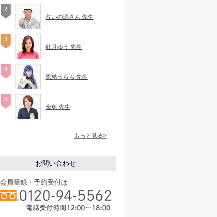
占いの源さん 先生
虹月ゆう 先生
恩慈うらら 先生
金魚 先生
もっと見る>
お問い合わせ
会員登録・予約受付は