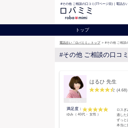
#その他 ご相談の口コミ(77ページ目)｜電話占
トップ
電話占い「ロバミミ」トップ
>
#その他 ご相談
#その他 ご相談の口コ
はるひ 先生
(4.68)
受付なし
満足度：
ロスぎ
ゆみ（ 40代・ 女性 ）
適した
ずっと
本当に