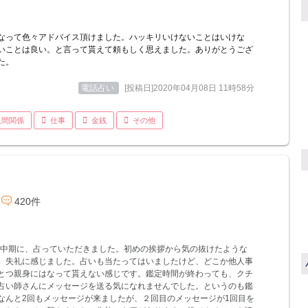
なって色々アドバイス頂けました。ハッキリいけないことはいけな
いことは良い。と言って貰えて頼もしく思えました。ありがとうござ
た。
電話占い
[投稿日]2020年04月08日 11時58分
人間関係
仕事
金銭
その他
420件
9年中期に、占っていただきました。初めの挨拶から気の抜けたような
、失礼に感じました。占いも当たってはいましたけど、どこか他人事
とつ親身にはなって貰えない感じです。鑑定時間が終わっても、クチ
占い師さんにメッセージを送る気になれませんでした。というのも鑑
なんと2回もメッセージが来ましたが、２回目のメッセージが1回目を