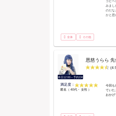
コピペ
みまし
のだな
かと思
全体
その他
恩慈うらら 先
(4.
本日12:00～予約OK
満足度：
今回も
匿名（ 40代・ 女性 ）
ていた
おかげ