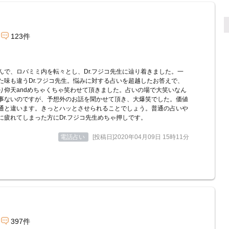
123件
んで、ロバミミ内を転々とし、Dr.フジコ先生に辿り着きました。一
た味も違うDr.フジコ先生。悩みに対する占いを超越したお答えで、
り仰天andめちゃくちゃ笑わせて頂きました。占いの場で大笑いなん
事ないのですが、予想外のお話を聞かせて頂き、大爆笑でした。価値
通と違います。きっとハッとさせられることでしょう。普通の占いや
に疲れてしまった方にDr.フジコ先生めちゃ押しです。
電話占い
[投稿日]2020年04月09日 15時11分
397件