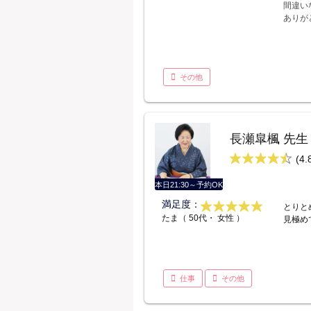
間違い
ありが
その他
長瀬皐楓 先生
(4.
本日21:30～予約OK
満足度：
とりと
たま（ 50代・ 女性 ）
見極め
仕事
その他