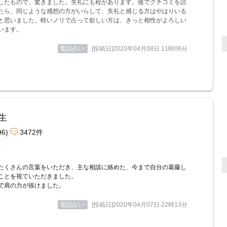
したもので、驚きました。失礼にも程があります。後でクチコミを読
たら、同じような感想の方がいらして、失礼と感じる方はやはりいる
と思いました。軽いノリで占って欲しい方は、きっと相性がよろしい
います。
電話占い
[投稿日]2020年04月08日 11時06分
生
96)
3472件
たくさんの言葉をいただき、主な相談に絡めた、今まで自分の葛藤し
ことを視ていただきました。
で肩の力が抜けました。
電話占い
[投稿日]2020年04月07日 22時13分