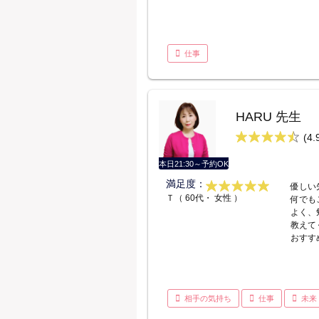
仕事
HARU 先生
(4.
本日21:30～予約OK
満足度：
優しい
Ｔ（ 60代・ 女性 ）
何でも
よく、
教えて
おすす
相手の気持ち
仕事
未来