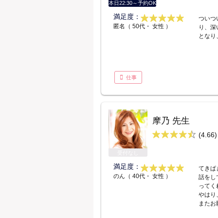
本日22:30～予約OK
満足度：
ついつ
匿名（ 50代・ 女性 ）
り、深
となり
仕事
摩乃 先生
(4.66)
受付なし
満足度：
てきぱ
のん（ 40代・ 女性 ）
話をし
ってく
やはり
またお