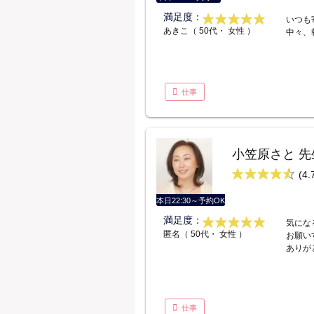
満足度：
いつも
あきこ（ 50代・ 女性 ）
中々、
仕事
小笠原さと 先
(4.
本日22:30～予約OK
満足度：
気にな
匿名（ 50代・ 女性 ）
お願い
ありが
仕事