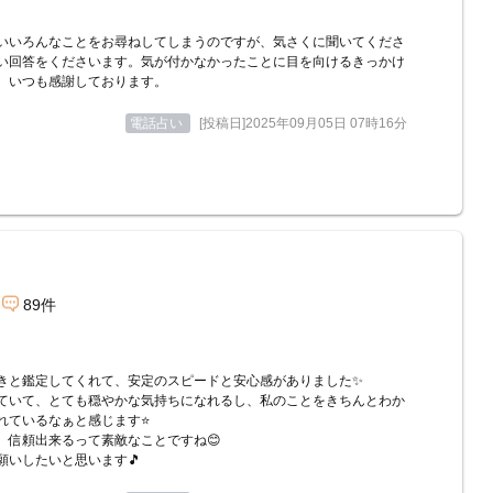
いいろんなことをお尋ねしてしまうのですが、気さくに聞いてくださ
い回答をくださいます。気が付かなかったことに目を向けるきっかけ
、いつも感謝しております。
電話占い
[投稿日]2025年09月05日 07時16分
89件
きと鑑定してくれて、安定のスピードと安心感がありました✨
ていて、とても穏やかな気持ちになれるし、私のことをきちんとわか
れているなぁと感じます⭐
、信頼出来るって素敵なことですね😊
願いしたいと思います🎵