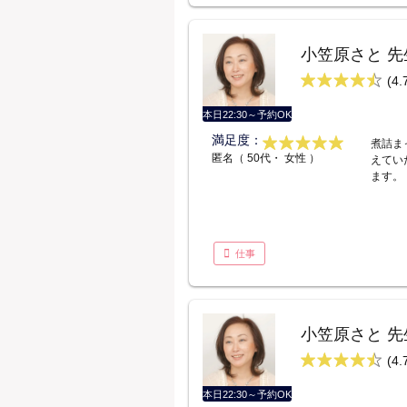
小笠原さと 先
(4.
本日22:30～予約OK
満足度：
煮詰ま
匿名（ 50代・ 女性 ）
えてい
ます。
仕事
小笠原さと 先
(4.
本日22:30～予約OK