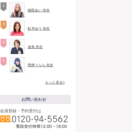
猫田あい 先生
虹月ゆう 先生
金魚 先生
恩慈うらら 先生
もっと見る>
お問い合わせ
会員登録・予約受付は