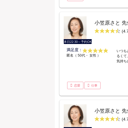
小笠原さと 先
(4.
本日22:30～予約OK
満足度：
いつも
匿名（ 50代・ 女性 ）
るくて
気持ち
恋愛
仕事
小笠原さと 先
(4.