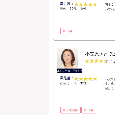
満足度：
明るく
匿名（ 50代・ 女性 ）
いてい
仕事
小笠原さと 先
(4.
本日22:30～予約OK
満足度：
不安で
匿名（ 50代・ 女性 ）
す。焦
がとう
人間関係
仕事