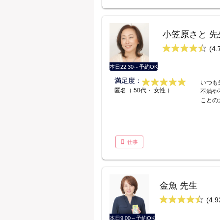
小笠原さと 先
(4.
本日22:30～予約OK
満足度：
いつも
匿名（ 50代・ 女性 ）
不満や
ことの
仕事
金魚 先生
(4.9
本日9:00～予約OK