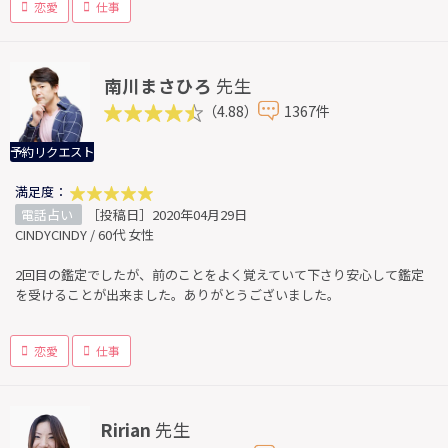
恋愛
仕事
南川まさひろ
先生
（4.88）
1367件
予約リクエスト
満足度：
電話占い
［投稿日］2020年04月29日
CINDYCINDY / 60代 女性
2回目の鑑定でしたが、前のことをよく覚えていて下さり安心して鑑定
を受けることが出来ました。ありがとうございました。
恋愛
仕事
Ririan
先生