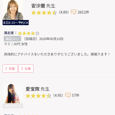
安沙蘭
先生
（4.89）
2652件
本日8:30～予約OK
満足度：
電話占い
［投稿日］2020年05月10日
マミ / 20代 女性
具体的にアドバイスをいただきありがとうございました。頑張ります！
恋愛
仕事
愛宝院
先生
（4.95）
57件
オフライン