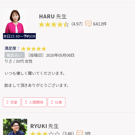
HARU
先生
（4.97）
6413件
本日15:30～予約OK
満足度：
電話占い
［投稿日］2020年05月08日
りさ / 30代 女性
いつも優しく聞いてくださいます。
励まして頂きありがとうございます。
恋愛
人間関係
仕事
RYUKI
先生
（3.46）
3件