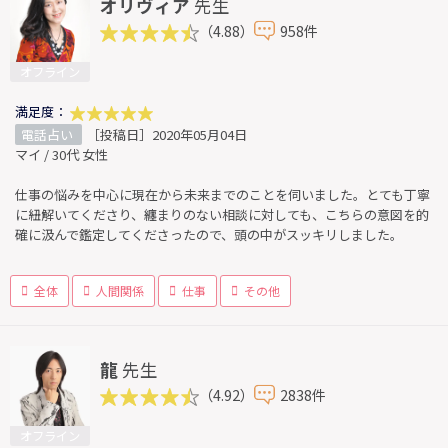
オリヴィア
先生
（4.88）
958件
オフライン
満足度：
電話占い
［投稿日］2020年05月04日
マイ / 30代 女性
仕事の悩みを中心に現在から未来までのことを伺いました。とても丁寧
に紐解いてくださり、纏まりのない相談に対しても、こちらの意図を的
確に汲んで鑑定してくださったので、頭の中がスッキリしました。
全体
人間関係
仕事
その他
龍
先生
（4.92）
2838件
オフライン