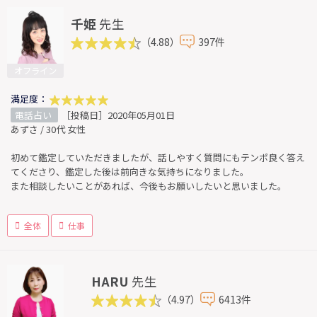
千姫
先生
（4.88）
397件
オフライン
満足度：
電話占い
［投稿日］2020年05月01日
あずさ / 30代 女性
初めて鑑定していただきましたが、話しやすく質問にもテンポ良く答え
てくださり、鑑定した後は前向きな気持ちになりました。
また相談したいことがあれば、今後もお願いしたいと思いました。
全体
仕事
HARU
先生
（4.97）
6413件