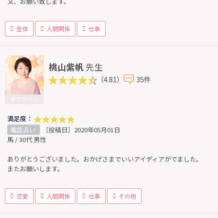
又、お願い致します。
全体
人間関係
仕事
桃山紫帆
先生
（4.81）
35件
オフライン
満足度：
電話占い
［投稿日］2020年05月01日
馬 / 30代 男性
ありがとうございました。おかげさまでいいアイディアがでました。
またお願いします。
恋愛
人間関係
仕事
その他