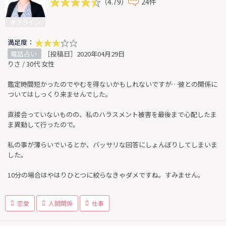
（4.79）
24件
オフライン
満足度：
電話占い
［投稿日］2020年04月29日
りさ / 30代 女性
鑑定時間短かったのでやむを得ないかもしれないですが…彼との関係に
ついてはしっくり来ませんでした。
直接会っていないものの、私のハラスメント被害を最後まで心配したま
ま異動して行ったので。
私の事が薄らいでいるとか、バッサリな回答にしょんぼりしてしまいま
した。
10分の場合はやはりひとつに絞らなきゃダメですね。すみません。
恋愛
人間関係
仕事