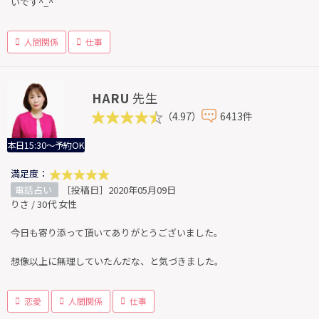
いです^_^
人間関係
仕事
HARU
先生
（4.97）
6413件
本日15:30～予約OK
満足度：
電話占い
［投稿日］2020年05月09日
りさ / 30代 女性
今日も寄り添って頂いてありがとうございました。
想像以上に無理していたんだな、と気づきました。
恋愛
人間関係
仕事