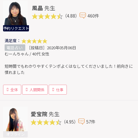
風晶
先生
（4.88）
460件
予約リクエスト
満足度：
電話占い
［投稿日］2020年05月06日
むーんちゃん / 40代 女性
短時間でもわかりやすくテンポよくはなしてくださいました！前向きに
慣れました
全体
人間関係
仕事
愛宝院
先生
（4.95）
57件
オフライン