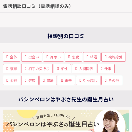
電話相談口コミ（電話相談のみ）
相談別の口コミ
全体
出会い
片思い
恋愛
結婚
複雑恋愛
復縁
相手の気持ち
相性
人間関係
仕事
金銭
健康
家族
未来
引っ越し
その他
パシンペロンはやぶさ先生の誕生月占い