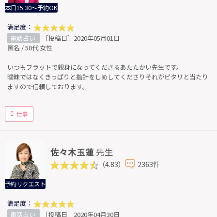
本日15:30～予約OK
満足度：
電話占い
［投稿日］2020年05月01日
匿名 / 50代 女性
いつもフラットで親身になってくださるあたたかい先生です。
曖昧ではなくきっぱりと指針をしめしてくださりそれがピタリと当たり
ますので信頼しております。
仕事
佐々木玉蓮
先生
（4.83）
2363件
予約リクエスト
満足度：
電話占い
［投稿日］2020年04月30日