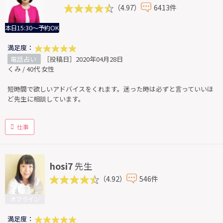
（4.97）
6413件
本日15:30～予約OK
満足度：
電話占い
［投稿日］2020年04月28日
くみ / 40代 女性
短時間で欲しいアドバイスをくれます。迷った時は必ずと言っていいほ
ど先生に相談しています。
仕事
hosi7
先生
（4.92）
546件
オフライン
満足度：