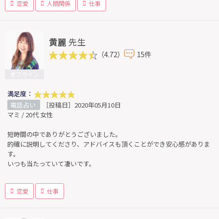
恋愛
人間関係
仕事
黄麗
先生
（4.72）
15件
オフライン
満足度：
電話占い
［投稿日］2020年05月10日
マミ / 20代 女性
短時間の中でありがとうございました。
的確に説明してくださり、アドバイスも頂くことができ安心感がありま
す。
いつも当たっていて凄いです。
恋愛
仕事