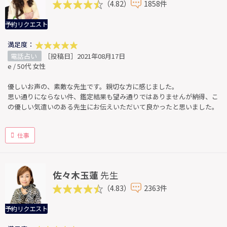
（4.82）
1858件
予約リクエスト
満足度：
電話占い
［投稿日］2021年08月17日
e / 50代 女性
優しいお声の、素敵な先生です。親切な方に感じました。
思い通りにならない件、鑑定結果も望み通りではありませんが納得、こ
の優しい気遣いのある先生にお伝えいただいて良かったと思いました。
仕事
佐々木玉蓮
先生
（4.83）
2363件
予約リクエスト