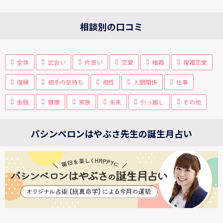
相談別の口コミ
全体
出会い
片思い
恋愛
結婚
複雑恋愛
復縁
相手の気持ち
相性
人間関係
仕事
金銭
健康
家族
未来
引っ越し
その他
パシンペロンはやぶさ先生の誕生月占い