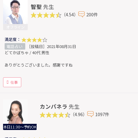
智聖
先生
（4.54）
200件
オフライン
満足度：
電話占い
［投稿日］2021年08月31日
どてかぼちゃ / 40代 男性
ありがとうございました。感謝ですね
仕事
カンパネラ
先生
（4.96）
1097件
本日11:30～予約OK