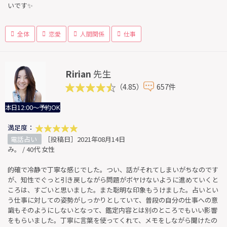
いです✨
全体
恋愛
人間関係
仕事
Ririan
先生
（4.85）
657件
本日12:00～予約OK
満足度：
電話占い
［投稿日］2021年08月14日
み。 / 40代 女性
的確で冷静で丁寧な感じでした。つい、話がそれてしまいがちなのです
が、知性でぐっと引き戻しながら問題がボヤけないように進めていくと
ころは、すごいと思いました。また聡明な印象もうけました。占いとい
う仕事に対しての姿勢がしっかりとしていて、普段の自分の仕事への意
識もそのようにしないとなって、鑑定内容とは別のところでもいい影響
をもらいました。丁寧に言葉を使ってくれて、メモをしながら聞けたの