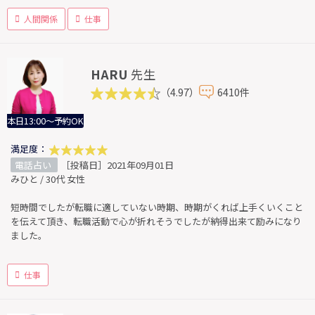
人間関係
仕事
HARU
先生
（4.97）
6410件
本日13:00～予約OK
満足度：
電話占い
［投稿日］2021年09月01日
みひと / 30代 女性
短時間でしたが転職に適していない時期、時期がくれば上手くいくこと
を伝えて頂き、転職活動で心が折れそうでしたが納得出来て励みになり
ました。
仕事