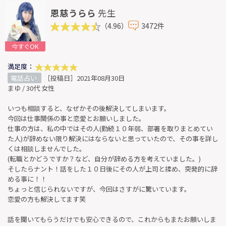
恩慈うらら
先生
（4.96）
3472件
今すぐOK
満足度：
電話占い
［投稿日］2021年08月30日
まゆ / 30代 女性
いつも相談すると、なぜかその後解決してしまいます。
今回は仕事関係の事と恋愛とお願いしました。
仕事の方は、私の中ではその人(勤続１０年弱、部署を取りまとめてい
た人)が辞めない限り解決にはならないと思っていたので、その事を詳し
くは相談しませんでした。
(転職とかどうですか？など、自分が辞める方を考えていました。)
そしたらナント！話をした１０日後にその人が上司と揉め、突発的に辞
める事に！！
ちょっと信じられないですが、今回はさすがに驚いています。
恋愛の方も解決してます笑
話を聞いてもらうだけでも安心できるので、これからもまたお願いしま