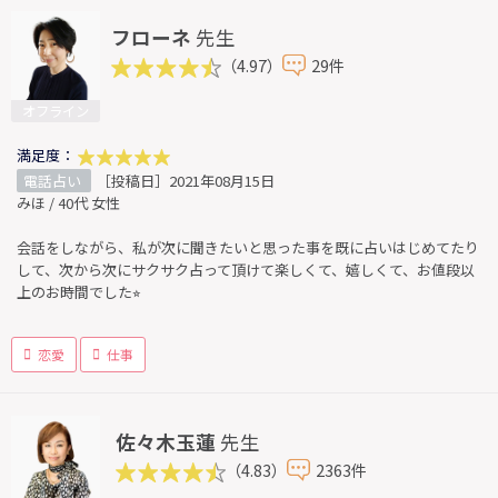
フローネ
先生
（4.97）
29件
オフライン
満足度：
電話占い
［投稿日］2021年08月15日
みほ / 40代 女性
会話をしながら、私が次に聞きたいと思った事を既に占いはじめてたり
して、次から次にサクサク占って頂けて楽しくて、嬉しくて、お値段以
上のお時間でした⭐︎
恋愛
仕事
佐々木玉蓮
先生
（4.83）
2363件