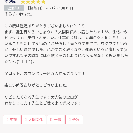
満足度：
電話占い
［投稿日］2021年08月15日
そら / 30代 女性
この度は鑑定ありがとうございました(*´ч ` *)
まず、誕生日からでしょうか？人間関係のお話したんですが、性格から
ピッタリで、圧倒されました。仕事の状態も、来年色々と動こうとして
いることも話してないのにお見通し！当たりすぎてて、ワクワクという
か、楽しい時間でした。心がすごく軽くなり、運命というか流れって凄
いですね♡その時期には必然とそのとおりになるんだな！と思いました
☆°｡⋆⸜(* ॑꒳ ॑* )⸝
タロット、カウンセラー副収入がんばります！
楽しい時間ありがとうございました。
リピしたくなる先生です！大人気の理由が
わかりました！先生とご縁で来て光栄です！
恋愛
人間関係
仕事
金銭