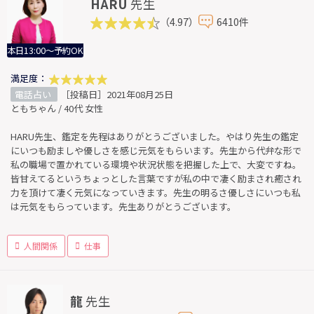
HARU
先生
（4.97）
6410件
本日13:00～予約OK
満足度：
電話占い
［投稿日］2021年08月25日
ともちゃん / 40代 女性
HARU先生、鑑定を先程はありがとうございました。やはり先生の鑑定
にいつも励ましや優しさを感じ元気をもらいます。先生から代弁な形で
私の職場で置かれている環境や状況状態を把握した上で、大変ですね。
皆甘えてるというちょっとした言葉ですが私の中で凄く励まされ癒され
力を頂けて凄く元気になっていきます。先生の明るさ優しさにいつも私
は元気をもらっています。先生ありがとうございます。
人間関係
仕事
龍
先生