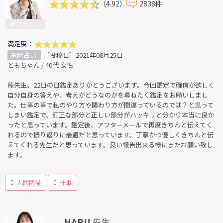
（4.92）
2838件
オフライン
満足度：
電話占い
［投稿日］2021年08月25日
ともちゃん / 40代 女性
龍先生、22日の日鑑定ありがとうございます。今回鑑定で確信が欲しく
自分自身の答えや、考えがどうなのかを尋ねたく鑑定をお願いしまし
た。仕事の事で私のやり方や関わり方が間違っているのでは？と思って
しまい鑑定で、訂正な部分と正しい部分がハッキリと分かり本当に良か
ったと思っています。鑑定後、アフターメールで再度きちんと伝えてく
れるので振り返りに最適だと思っています。丁寧かつ優しくきちんと伝
えてくれる先生だと思っています。良い報告出来る様にまたお願い致し
ます。
人間関係
仕事
HARU
先生