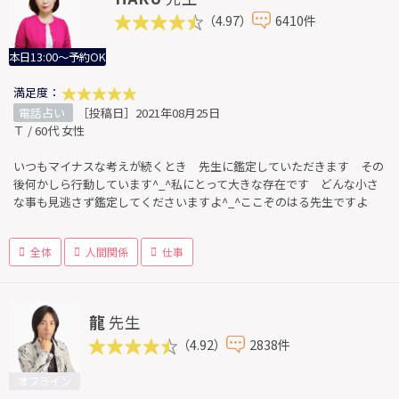
（4.97）
6410件
本日13:00～予約OK
満足度：
電話占い
［投稿日］2021年08月25日
Ｔ / 60代 女性
いつもマイナスな考えが続くとき 先生に鑑定していただきます その
後何かしら行動しています^_^私にとって大きな存在です どんな小さ
な事も見逃さず鑑定してくださいますよ^_^ここぞのはる先生ですよ
全体
人間関係
仕事
龍
先生
（4.92）
2838件
オフライン