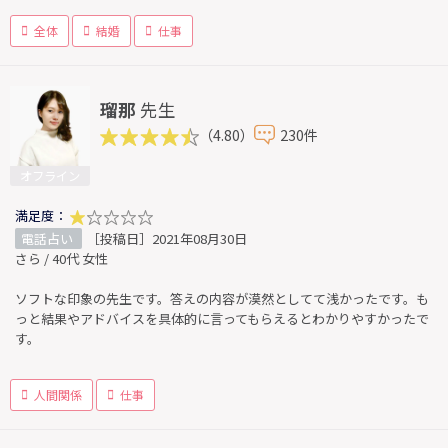
全体
結婚
仕事
瑠那
先生
（4.80）
230件
オフライン
満足度：
電話占い
［投稿日］2021年08月30日
さら / 40代 女性
ソフトな印象の先生です。答えの内容が漠然としてて浅かったです。も
っと結果やアドバイスを具体的に言ってもらえるとわかりやすかったで
す。
人間関係
仕事