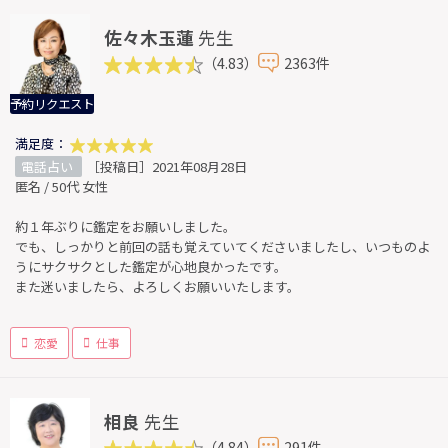
佐々木玉蓮
先生
（4.83）
2363件
予約リクエスト
満足度：
電話占い
［投稿日］2021年08月28日
匿名 / 50代 女性
約１年ぶりに鑑定をお願いしました。
でも、しっかりと前回の話も覚えていてくださいましたし、いつものよ
うにサクサクとした鑑定が心地良かったです。
また迷いましたら、よろしくお願いいたします。
恋愛
仕事
相良
先生
（4.84）
291件