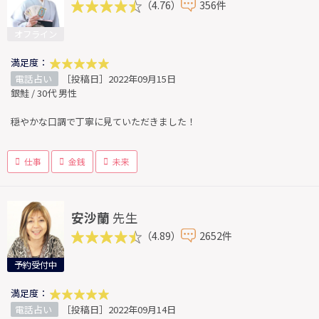
（4.76）
356件
オフライン
満足度：
電話占い
［投稿日］2022年09月15日
銀鮭 / 30代 男性
穏やかな口調で丁寧に見ていただきました！
仕事
金銭
未来
安沙蘭
先生
（4.89）
2652件
予約受付中
満足度：
電話占い
［投稿日］2022年09月14日