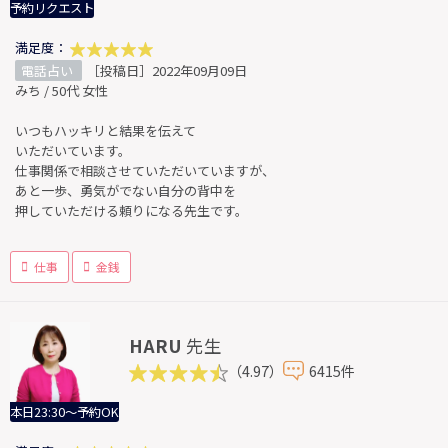
予約リクエスト
満足度：
電話占い
［投稿日］2022年09月09日
みち / 50代 女性
いつもハッキリと結果を伝えて
いただいています。
仕事関係で相談させていただいていますが、
あと一歩、勇気がでない自分の背中を
押していただける頼りになる先生です。
仕事
金銭
HARU
先生
（4.97）
6415件
本日23:30～予約OK