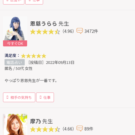
恩慈うらら
先生
（4.96）
3472件
今すぐOK
満足度：
電話占い
［投稿日］2022年09月13日
匿名 / 50代 女性
やっぱり恩慈先生が一番です。
相手の気持ち
仕事
摩乃
先生
（4.66）
89件