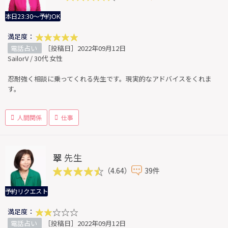
本日23:30～予約OK
満足度：
電話占い
［投稿日］2022年09月12日
SailorV / 30代 女性
忍耐強く相談に乗ってくれる先生です。現実的なアドバイスをくれま
す。
人間関係
仕事
翠
先生
（4.64）
39件
予約リクエスト
満足度：
電話占い
［投稿日］2022年09月12日