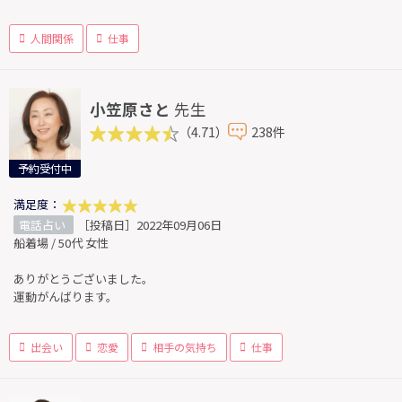
人間関係
仕事
小笠原さと
先生
（4.71）
238件
予約受付中
満足度：
電話占い
［投稿日］2022年09月06日
船着場 / 50代 女性
ありがとうございました。
運動がんばります。
出会い
恋愛
相手の気持ち
仕事