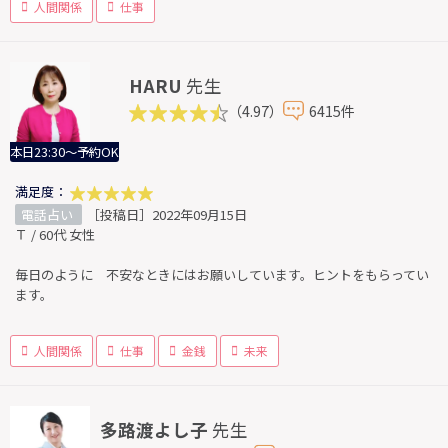
人間関係
仕事
HARU
先生
（4.97）
6415件
本日23:30～予約OK
満足度：
電話占い
［投稿日］2022年09月15日
Ｔ / 60代 女性
毎日のように 不安なときにはお願いしています。ヒントをもらってい
ます。
人間関係
仕事
金銭
未来
多路渡よし子
先生