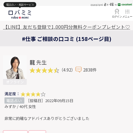
電話占い・相談サービス
ログイン
メニュー
【LINE】友だち登録で1,000円分無料クーポンプレゼント♡
#仕事 ご相談の口コミ (158ページ目)
龍
先生
（4.92）
2838件
オフライン
満足度：
電話占い
［投稿日］2022年09月15日
みずか / 40代 女性
非常に的確なアドバイスありがとうございました