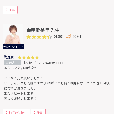
仕事
幸明愛美里
先生
（4.80）
207件
予約リクエスト
満足度：
電話占い
［投稿日］2022年09月11日
あらいぐま / 60代 女性
とにかく元気貰いました！
リーディングも的確ですが 人柄がとても良く親身になってくださり今後
に希望が沸きました。
またリピートします
宜しくお願いします！
相手の気持ち
仕事