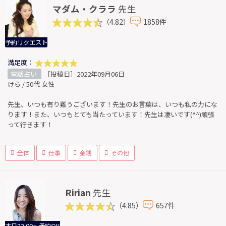
マダム・クララ
先生
（4.82）
1858件
予約リクエスト
満足度：
電話占い
［投稿日］2022年09月06日
けら / 50代 女性
先生、いつも有り難うございます！先生のお言葉は、いつも私の力にな
ります！また、いつもとても当たっています！先生は凄いです(^^)頑張
って行きます！
全体
仕事
金銭
その他
Ririan
先生
（4.85）
657件