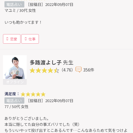
電話占い
［投稿日］2022年09月07日
マユミ / 30代 女性
いつも助かってます！
恋愛
仕事
多路渡よし子
先生
（4.76）
356件
オフライン
満足度：
電話占い
［投稿日］2022年09月07日
77 / 50代 女性
ありがとうございました。
本当に隠してた自分の事ズバリでした（笑）
もういいやって投げ出すとこあるんです…こんなあらためて気をつけよ