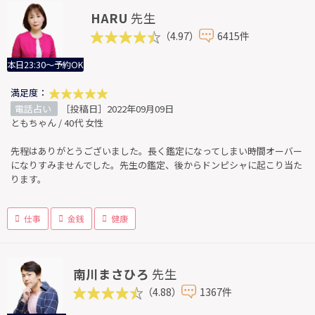
HARU
先生
（4.97）
6415件
本日23:30～予約OK
満足度：
電話占い
［投稿日］2022年09月09日
ともちゃん / 40代 女性
先程はありがとうございました。長く鑑定になってしまい時間オーバー
になりすみませんでした。先生の鑑定、後からドンピシャに起こり当た
ります。
仕事
金銭
健康
南川まさひろ
先生
（4.88）
1367件