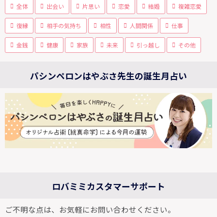
全体
出会い
片思い
恋愛
結婚
複雑恋愛
復縁
相手の気持ち
相性
人間関係
仕事
金銭
健康
家族
未来
引っ越し
その他
パシンペロンはやぶさ先生の誕生月占い
ロバミミカスタマーサポート
ご不明な点は、お気軽にお問い合わせください。