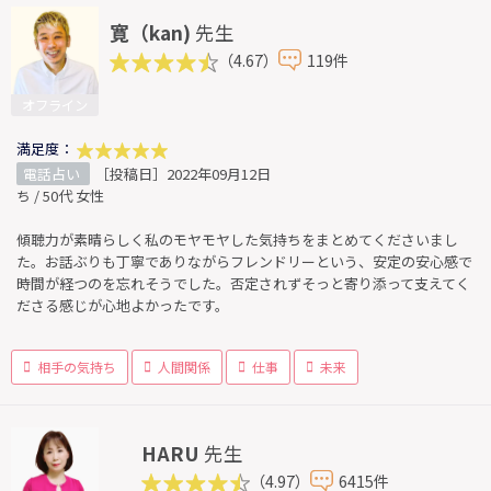
寛（kan)
先生
（4.67）
119件
オフライン
満足度：
電話占い
［投稿日］2022年09月12日
ち / 50代 女性
傾聴力が素晴らしく私のモヤモヤした気持ちをまとめてくださいまし
た。お話ぶりも丁寧でありながらフレンドリーという、安定の安心感で
時間が経つのを忘れそうでした。否定されずそっと寄り添って支えてく
ださる感じが心地よかったです。
相手の気持ち
人間関係
仕事
未来
HARU
先生
（4.97）
6415件