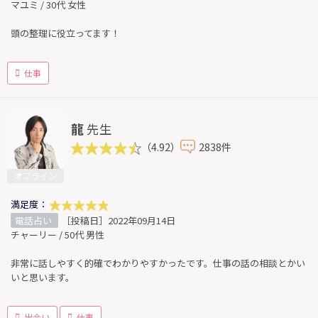
マユミ / 30代 女性
頭の整理に役立ってます！
仕事
龍
先生
（4.92）
2838件
オフライン
満足度：
電話占い
［投稿日］2022年09月14日
チャーリー / 50代 男性
非常に話しやすく的確でわかりやすかったです。仕事の話の相談とかい
いと思います。
出会い
仕事