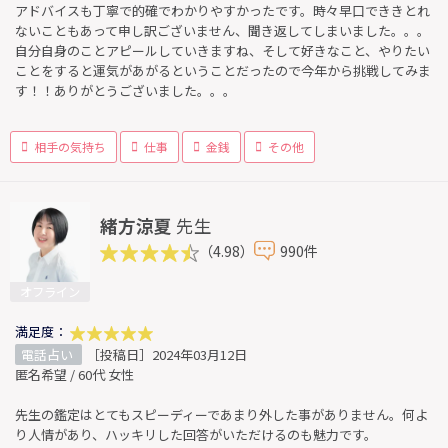
アドバイスも丁寧で的確でわかりやすかったです。時々早口でききとれ
ないこともあって申し訳ございません、聞き返してしまいました。。。
自分自身のことアピールしていきますね、そして好きなこと、やりたい
ことをすると運気があがるということだったので今年から挑戦してみま
す！！ありがとうございました。。。
相手の気持ち
仕事
金銭
その他
緒方涼夏
先生
（4.98）
990件
オフライン
満足度：
電話占い
［投稿日］2024年03月12日
匿名希望 / 60代 女性
先生の鑑定はとてもスピーディーであまり外した事がありません。何よ
り人情があり、ハッキリした回答がいただけるのも魅力です。