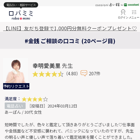
電話占い・相談サービス
ログイン
メニュー
【LINE】友だち登録で1,000円分無料クーポンプレゼント♡
#金銭 ご相談の口コミ (20ページ目)
幸明愛美里
先生
（4.80）
207件
予約リクエスト
満足度：
電話占い
［投稿日］2024年03月12日
あーぽん / 30代 女性
短時間でしたが、色々と鑑定して頂きありがとうございました♡仕事面
や金銭面など不安感に襲われて、パニックになっていたのですが、先生
の明るい声と優しい声で落ち着いて鑑定結果を聞くことができました。