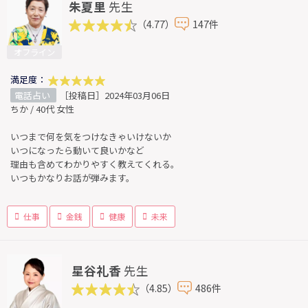
朱夏里
先生
（4.77）
147件
オフライン
満足度：
電話占い
［投稿日］2024年03月06日
ちか / 40代 女性
いつまで何を気をつけなきゃいけないか
いつになったら動いて良いかなど
理由も含めてわかりやすく教えてくれる。
いつもかなりお話が弾みます。
仕事
金銭
健康
未来
星谷礼香
先生
（4.85）
486件