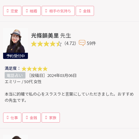
恋愛
結婚
相手の気持ち
金銭
光條韻美里
先生
（4.72）
59件
予約受付中
満足度：
電話占い
［投稿日］2024年03月06日
エミリー / 50代 女性
本当に的確で私の心をスラスラと言葉にしていただきました。おすすめ
の先生です。
仕事
金銭
家族