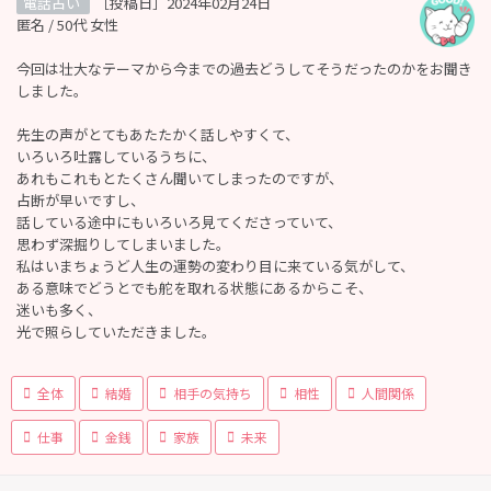
電話占い
［投稿日］2024年02月24日
匿名 / 50代 女性
今回は壮大なテーマから今までの過去どうしてそうだったのかをお聞き
しました。
先生の声がとてもあたたかく話しやすくて、
いろいろ吐露しているうちに、
あれもこれもとたくさん聞いてしまったのですが、
占断が早いですし、
話している途中にもいろいろ見てくださっていて、
思わず深掘りしてしまいました。
私はいまちょうど人生の運勢の変わり目に来ている気がして、
ある意味でどうとでも舵を取れる状態にあるからこそ、
迷いも多く、
光で照らしていただきました。
全体
結婚
相手の気持ち
相性
人間関係
仕事
金銭
家族
未来