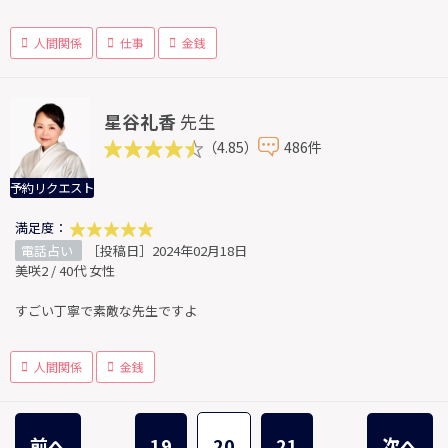
人間関係
仕事
金銭
星谷礼香
先生
（4.85）
486件
予約リクエスト
満足度：
電話占い
［投稿日］2024年02月18日
美咲2 / 40代 女性
すごい丁寧で素敵な先生ですよ
人間関係
金銭
前へ
19
20
21
次へ