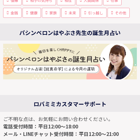
復縁
相手の気持ち
相性
人間関係
仕事
金銭
健康
家族
未来
引っ越し
その他
パシンペロンはやぶさ先生の誕生月占い
ロバミミカスタマーサポート
ご不明な点は、お気軽にお問い合わせください。
電話受付時間：平日12:00～18:00
メール・LINEチャット受付時間：平日12:00～21:00