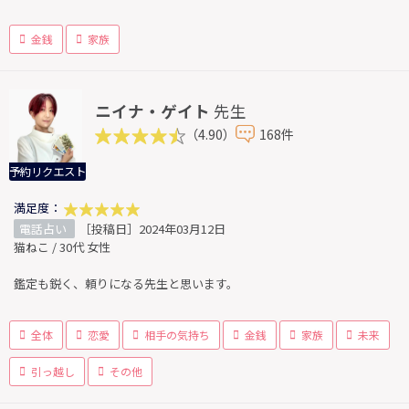
金銭
家族
ニイナ・ゲイト
先生
（4.90）
168件
予約リクエスト
満足度：
電話占い
［投稿日］2024年03月12日
猫ねこ / 30代 女性
鑑定も鋭く、頼りになる先生と思います。
全体
恋愛
相手の気持ち
金銭
家族
未来
引っ越し
その他