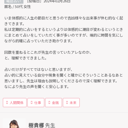
電話占い
［投稿日］2024年02月26日
匿名 / 50代 女性
いま体感的に人生の節目だと思うので吉凶様々な出来事が休む的なく起
きてきます。
私は定期的に占いをするというよりは体感的に潮目が変わるというとき
にまとめて占いをしていただく事が多いのですが、端的に時間を気にし
ながら的確に占っていただき助かります。
回数を重ねるとこれが先生の言っていたアレなのか、
と、理解できてきました。
占いだけがすべてではないと思いますが、
占い的に見えている自分や現象を聞くと確かにそういうことあるなあと
思いますし、先生は理由も説明してくださるので深く理解できます。
なにより先生の声を聞くと安心します。
人間関係
仕事
金銭
未来
樹貴梛
先生