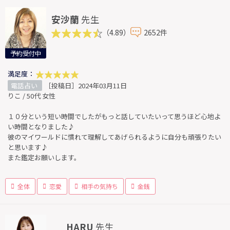
安沙蘭
先生
（4.89）
2652件
予約受付中
満足度：
電話占い
［投稿日］2024年03月11日
りこ / 50代 女性
１０分という短い時間でしたがもっと話していたいって思うほど心地よ
い時間となりました♪
彼のマイワールドに慣れて理解してあげられるように自分も頑張りたい
と思います♪
また鑑定お願いします。
全体
恋愛
相手の気持ち
金銭
HARU
先生