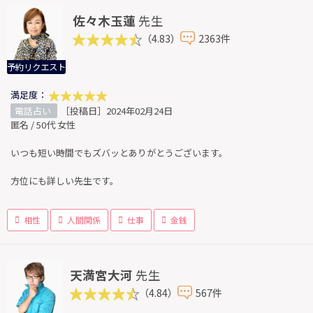
佐々木玉蓮
先生
（4.83）
2363件
予約リクエスト
満足度：
電話占い
［投稿日］2024年02月24日
匿名 / 50代 女性
いつも短い時間でもズバッとありがとうございます。
方位にも詳しい先生です。
相性
人間関係
仕事
金銭
天満宮大河
先生
（4.84）
567件