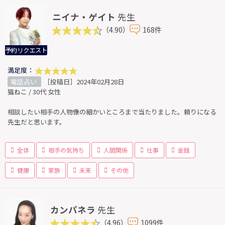
ニイナ・ゲイト
先生
（4.90）
168件
予約リクエスト
満足度：
電話占い
［投稿日］2024年02月28日
猫ねこ / 30代 女性
相談したい相手の人物像の細かいところまで当たりました。頼りになる
先生だと思います。
全体
相手の気持ち
人間関係
仕事
金銭
健康
家族
未来
その他
カンパネラ
先生
（4.96）
1099件