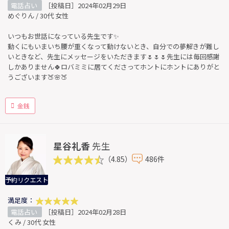
電話占い
［投稿日］2024年02月29日
めぐりん / 30代 女性
いつもお世話になっている先生です✨
動くにもいまいち腰が重くなって動けないとき、自分での夢解きが難し
いときなど、先生にメッセージをいただきます🌷🌷🌷先生には毎回感謝
しかありません🍀ロバミミに居てくださってホントにホントにありがと
うございます🍑🌸🍑
金銭
星谷礼香
先生
（4.85）
486件
予約リクエスト
満足度：
電話占い
［投稿日］2024年02月28日
くみ / 30代 女性