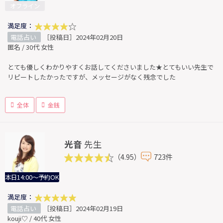
オフライン
満足度：
電話占い
［投稿日］2024年02月20日
匿名 / 30代 女性
とても優しくわかりやすくお話してくださいました★とてもいい先生で
リピートしたかったですが、メッセージがなく残念でした
全体
金銭
光音
先生
（4.95）
723件
本日14:00～予約OK
満足度：
電話占い
［投稿日］2024年02月19日
kouji♡ / 40代 女性