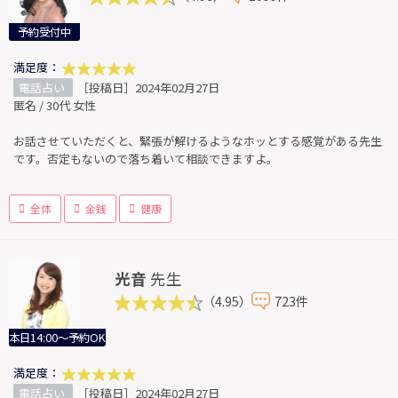
予約受付中
満足度：
電話占い
［投稿日］2024年02月27日
匿名 / 30代 女性
お話させていただくと、緊張が解けるようなホッとする感覚がある先生
です。否定もないので落ち着いて相談できますよ。
全体
金銭
健康
光音
先生
（4.95）
723件
本日14:00～予約OK
満足度：
電話占い
［投稿日］2024年02月27日