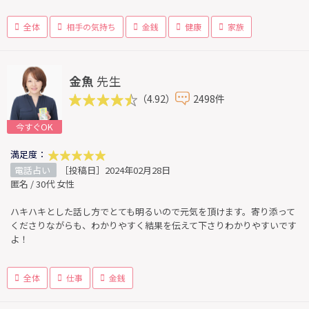
全体
相手の気持ち
金銭
健康
家族
金魚
先生
（4.92）
2498件
今すぐOK
満足度：
電話占い
［投稿日］2024年02月28日
匿名 / 30代 女性
ハキハキとした話し方でとても明るいので元気を頂けます。寄り添って
くださりながらも、わかりやすく結果を伝えて下さりわかりやすいです
よ！
全体
仕事
金銭