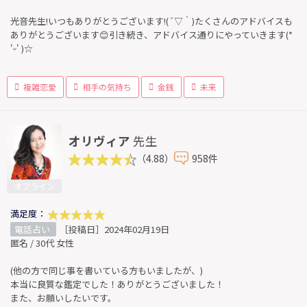
光音先生!いつもありがとうございます!(´▽｀)たくさんのアドバイスも
ありがとうございます😊引き続き、アドバイス通りにやっていきます(*
'ᵕ' )☆
複雑恋愛
相手の気持ち
金銭
未来
オリヴィア
先生
（4.88）
958件
オフライン
満足度：
電話占い
［投稿日］2024年02月19日
匿名 / 30代 女性
(他の方で同じ事を書いている方もいましたが、)
本当に良質な鑑定でした！ありがとうございました！
また、お願いしたいです。