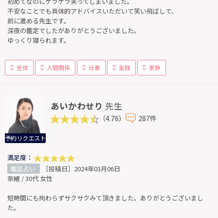
初めてなのにゲラゲラ笑ってしまいました。
不安なことでも具体的アドバイスいただいて笑い飛ばして、
前に進める先生です。
深夜の鑑定でしたがありがとうございました。
ゆっくり寝られます。
全体
人間関係
仕事
金銭
家族
あいかわせり
先生
（4.76）
287件
予約リクエスト
満足度：
電話占い
［投稿日］2024年03月06日
奈緒 / 30代 女性
短時間にも拘わらずサクサクみて頂きました。ありがとうございまし
た。