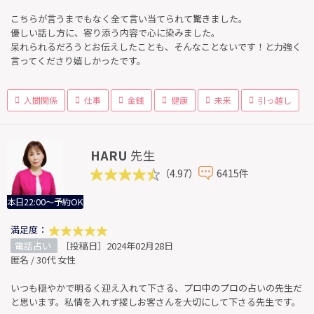
こちらが言うまでもなく全て言い当てられて驚きました。
優しい話し方に、寄り添う内容で心に染みました。
呆れられるだろうとお伝えしたことも、そんなことないです！と力強く
言ってくださり嬉しかったです。
人間関係
仕事
金銭
健康
未来
引っ越し
HARU
先生
（4.97）
6415件
本日22:00～予約OK
満足度：
電話占い
［投稿日］2024年02月28日
匿名 / 30代 女性
いつも穏やかで明るく迎え入れて下さる、プロ中のプロの占いの先生だ
と思います。私情を入れず接しお客さんを大切にして下さる先生です。