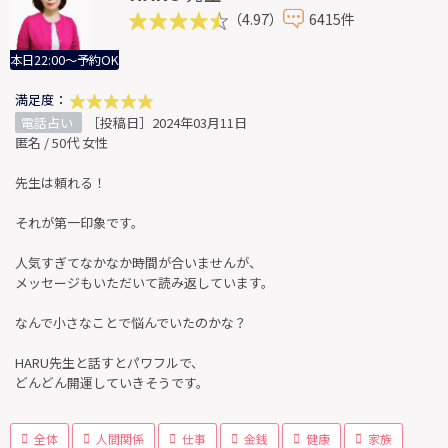
（4.97）
6415件
本日22:00～予約OK
満足度：
電話占い
［投稿日］2024年03月11日
匿名 / 50代 女性
先生は頼れる！
それが第一印象です。
人気すぎてなかなか時間が合いませんが、
メッセージもいただいて読み返しています。
なんで小さなことで悩んでいたのかな？
HARU先生と話すとパワフルで、
どんどん開運していきそうです。
全体
人間関係
仕事
金銭
健康
家族