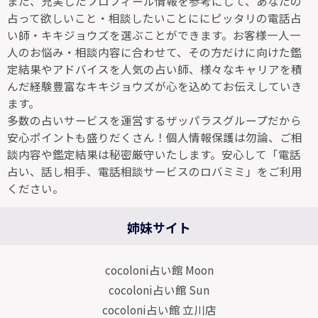
また、充実したプロフィール情報を参考にして、あなたの
占って欲しいこと・相談したいことににピッタリの電話占
い師・キキジョウズを選ぶことができます。お客様一人一
人のお悩み・相談内容に合わせて、その方だけに向けた鑑
定結果やアドバイスを人気の占い師、様々なキャリアを積
んだ経験豊富なキキジョウズが心を込めてお伝えしていき
ます。
多数の占いサービスを運営するザッパラスグループだから
安心ポイントも盛りだくさん！個人情報保護は勿論、ご相
談内容や鑑定結果は秘密厳守いたします。安心して「電話
占い、話し相手、電話相談サービスのロバミミ」をご利用
ください。
姉妹サイト
cocoloni占い館 Moon
cocoloni占い館 Sun
cocoloni占い館 立川店