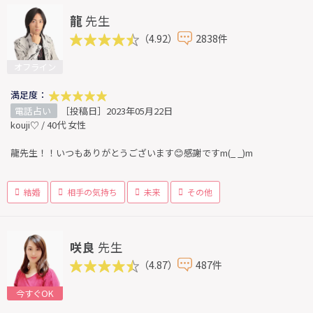
龍
先生
（4.92）
2838件
オフライン
満足度：
電話占い
［投稿日］2023年05月22日
kouji♡ / 40代 女性
龍先生！！いつもありがとうございます😊感謝ですm(_ _)m
結婚
相手の気持ち
未来
その他
咲良
先生
（4.87）
487件
今すぐOK