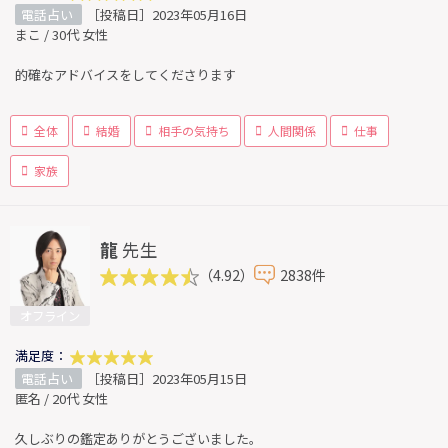
電話占い
［投稿日］2023年05月16日
まこ / 30代 女性
的確なアドバイスをしてくださります
全体
結婚
相手の気持ち
人間関係
仕事
家族
龍
先生
（4.92）
2838件
オフライン
満足度：
電話占い
［投稿日］2023年05月15日
匿名 / 20代 女性
久しぶりの鑑定ありがとうございました。