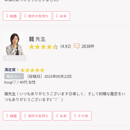
結婚
相手の気持ち
未来
龍
先生
（4.92）
2838件
オフライン
満足度：
電話占い
［投稿日］2023年05月22日
kouji♡ / 40代 女性
龍先生！いつもありがとうございます😊楽しく、そして的確な鑑定をい
つもありがとうございます!(´▽｀)
結婚
相手の気持ち
未来
その他