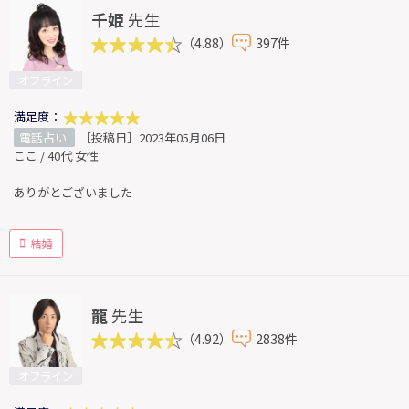
千姫
先生
（4.88）
397件
オフライン
満足度：
電話占い
［投稿日］2023年05月06日
ここ / 40代 女性
ありがとございました
結婚
龍
先生
（4.92）
2838件
オフライン