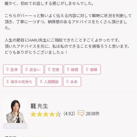
暖かく、初めてお話しする感じがしませんでした。
こちらがバーーっと勢いよく伝える内容に対して瞬時に状況を判断して
頂き、丁寧に一つずつ、納得感のあるアドバイスをたくさん頂けまし
た。
人生の節目にHARU先生にご相談できたことすごくよかったです。
頂いたアドバイスを元に、私は私のできることを頑張ろうと思います。
どうもありがとうございました☺︎！
全体
出会い
恋愛
結婚
復縁
相手の気持ち
人間関係
未来
龍
先生
（4.92）
2838件
オフライン