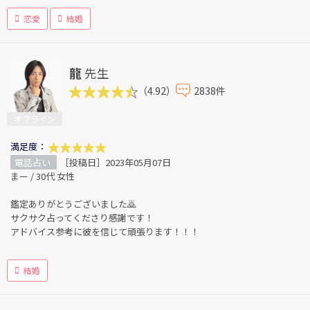
恋愛
結婚
龍
先生
（4.92）
2838件
オフライン
満足度：
電話占い
［投稿日］2023年05月07日
まー / 30代 女性
鑑定ありがとうございました🙇
サクサク占ってくださり感謝です！
アドバイス参考に彼を信じて頑張ります！！！
結婚