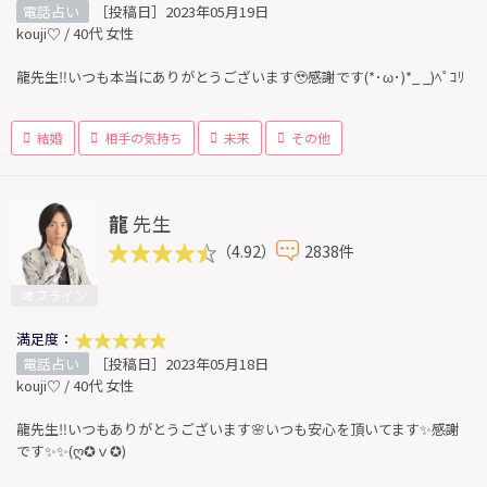
電話占い
［投稿日］2023年05月19日
kouji♡ / 40代 女性
龍先生‼️いつも本当にありがとうございます🥹感謝です(*･ω･)*_ _)ﾍﾟｺﾘ
結婚
相手の気持ち
未来
その他
龍
先生
（4.92）
2838件
オフライン
満足度：
電話占い
［投稿日］2023年05月18日
kouji♡ / 40代 女性
龍先生‼️いつもありがとうございます🌸いつも安心を頂いてます✨感謝
です✨️✨️(ღ✪ｖ✪)