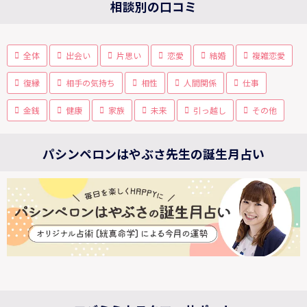
相談別の口コミ
全体
出会い
片思い
恋愛
結婚
複雑恋愛
復縁
相手の気持ち
相性
人間関係
仕事
金銭
健康
家族
未来
引っ越し
その他
パシンペロンはやぶさ先生の誕生月占い