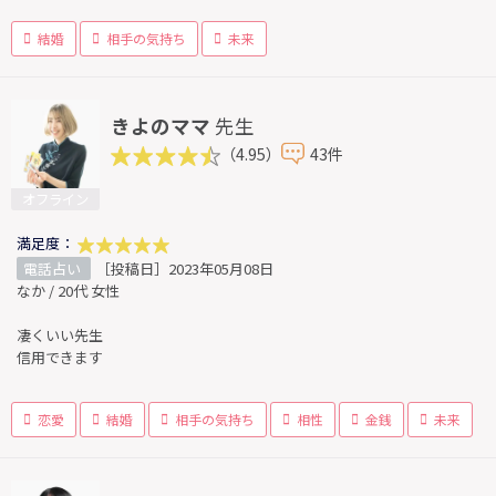
結婚
相手の気持ち
未来
きよのママ
先生
（4.95）
43件
オフライン
満足度：
電話占い
［投稿日］2023年05月08日
なか / 20代 女性
凄くいい先生
信用できます
恋愛
結婚
相手の気持ち
相性
金銭
未来