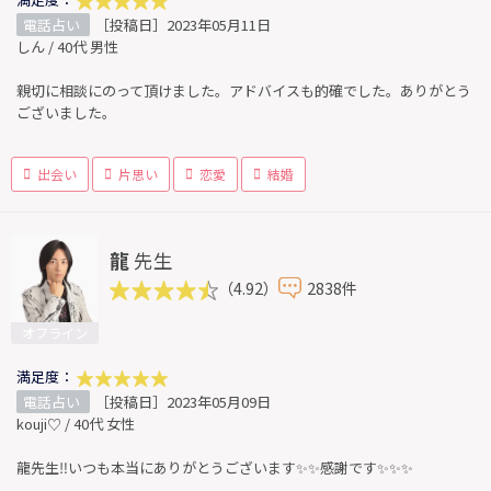
電話占い
［投稿日］2023年05月11日
しん / 40代 男性
親切に相談にのって頂けました。アドバイスも的確でした。ありがとう
ございました。
出会い
片思い
恋愛
結婚
龍
先生
（4.92）
2838件
オフライン
満足度：
電話占い
［投稿日］2023年05月09日
kouji♡ / 40代 女性
龍先生‼️いつも本当にありがとうございます✨✨感謝です✨✨️✨