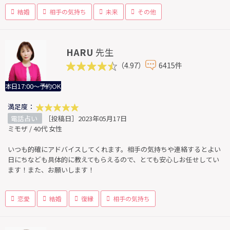
結婚
相手の気持ち
未来
その他
HARU
先生
（4.97）
6415件
本日17:00～予約OK
満足度：
電話占い
［投稿日］2023年05月17日
ミモザ / 40代 女性
いつも的確にアドバイスしてくれます。相手の気持ちや連絡するとよい
日にちなども具体的に教えてもらえるので、とても安心しお任せしてい
ます！また、お願いします！
恋愛
結婚
復縁
相手の気持ち