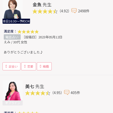
金魚
先生
（4.92）
2498件
本日16:30～予約OK
満足度：
電話占い
［投稿日］2023年05月12日
えみ / 30代 女性
ありがとうございました♪
出会い
恋愛
結婚
美七
先生
（4.95）
405件
オフライン
満足度：