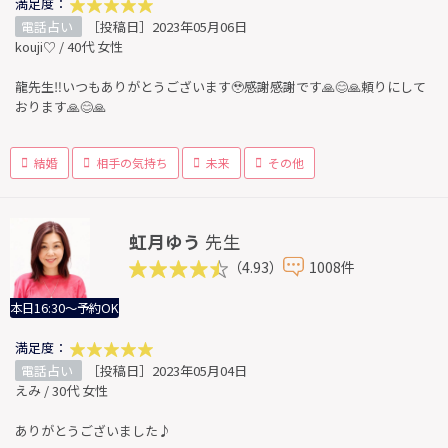
満足度：
電話占い
［投稿日］2023年05月06日
kouji♡ / 40代 女性
龍先生‼️いつもありがとうございます🥹感謝感謝です🙏😊🙏頼りにして
おります🙏😊🙏
結婚
相手の気持ち
未来
その他
虹月ゆう
先生
（4.93）
1008件
本日16:30～予約OK
満足度：
電話占い
［投稿日］2023年05月04日
えみ / 30代 女性
ありがとうございました♪