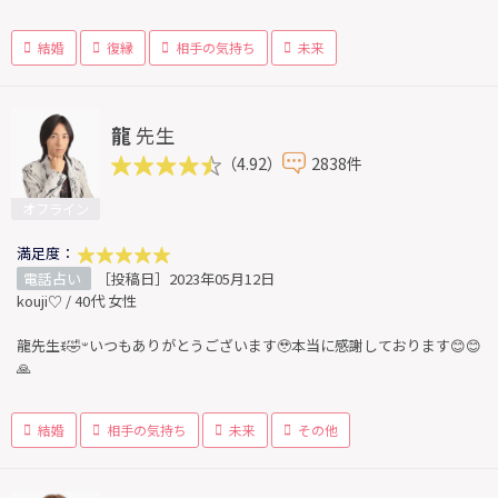
結婚
復縁
相手の気持ち
未来
龍
先生
（4.92）
2838件
オフライン
満足度：
電話占い
［投稿日］2023年05月12日
kouji♡ / 40代 女性
龍先生ꉂ🤣𐤔いつもありがとうございます🥹本当に感謝しております😊😊
🙏
結婚
相手の気持ち
未来
その他