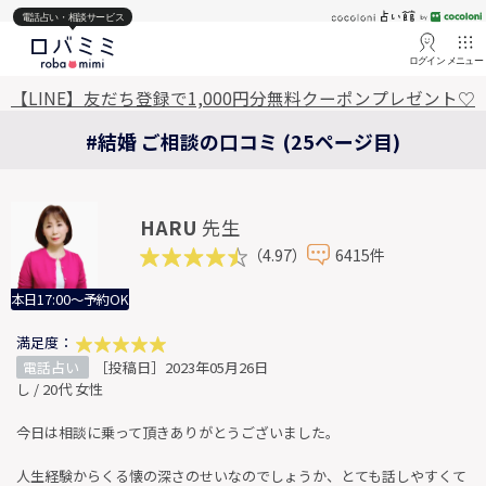
電話占い・相談サービス
ログイン
メニュー
【LINE】友だち登録で1,000円分無料クーポンプレゼント♡
#結婚 ご相談の口コミ (25ページ目)
HARU
先生
（4.97）
6415件
本日17:00～予約OK
満足度：
電話占い
［投稿日］2023年05月26日
し / 20代 女性
今日は相談に乗って頂きありがとうございました。
人生経験からくる懐の深さのせいなのでしょうか、とても話しやすくて