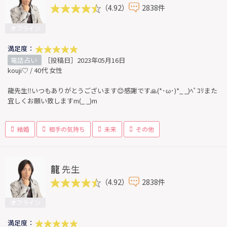
（4.92）
2838件
オフライン
満足度：
電話占い
［投稿日］2023年05月16日
kouji♡ / 40代 女性
龍先生‼️いつもありがとうございます😊感謝です🙏(*･ω･)*_ _)ﾍﾟｺﾘまた
宜しくお願い致しますm(_ _)m
結婚
相手の気持ち
未来
その他
龍
先生
（4.92）
2838件
オフライン
満足度：