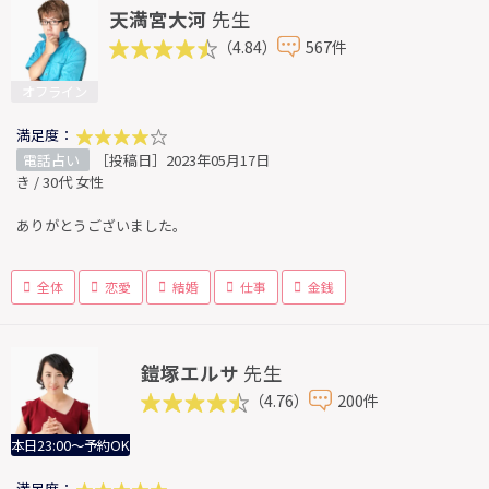
天満宮大河
先生
（4.84）
567件
オフライン
満足度：
電話占い
［投稿日］2023年05月17日
き / 30代 女性
ありがとうございました。
全体
恋愛
結婚
仕事
金銭
鎧塚エルサ
先生
（4.76）
200件
本日23:00～予約OK
満足度：