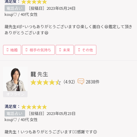
満足度：
電話占い
［投稿日］2023年05月24日
kouji♡ / 40代 女性
龍先生ꉂ🤣𐤔いつもありがとうございます😊楽しく面白く😆鑑定して頂き
ありがとうございます😆
結婚
相手の気持ち
未来
その他
龍
先生
（4.92）
2838件
オフライン
満足度：
電話占い
［投稿日］2023年05月23日
kouji♡ / 40代 女性
龍先生！いつもありがとうございます🙇‍♀️感謝です😊