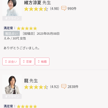
緒方涼夏
先生
（4.98）
990件
オフライン
満足度：
電話占い
［投稿日］2023年05月08日
えみ / 30代 女性
ありがとうございました。
出会い
恋愛
結婚
龍
先生
（4.92）
2838件
オフライン
満足度：