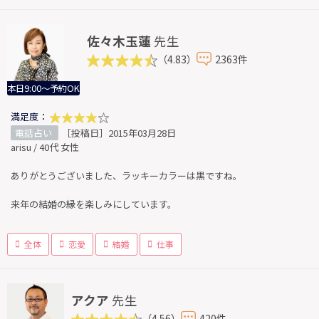
佐々木玉蓮
先生
（4.83）
2363件
本日9:00～予約OK
満足度：
電話占い
［投稿日］2015年03月28日
arisu / 40代 女性
ありがとうございました、ラッキーカラーは黒ですね。
来年の結婚の縁を楽しみにしています。
全体
恋愛
結婚
仕事
アクア
先生
（4.56）
420件