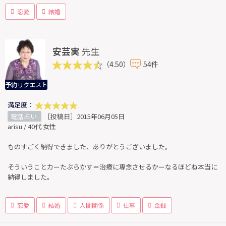
恋愛
結婚
安芸実
先生
（4.50）
54件
予約リクエスト
満足度：
電話占い
［投稿日］2015年06月05日
arisu / 40代 女性
ものすごく納得できました、ありがとうございました。
そういうことカーたぶらかす＝治療に専念させるかーなるほどね本当に
納得しました。
恋愛
結婚
人間関係
仕事
金銭