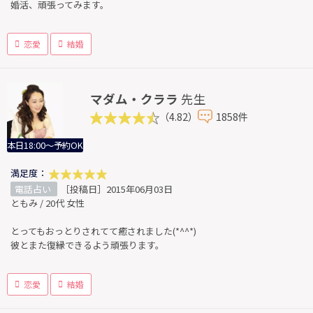
婚活、頑張ってみます。
恋愛
結婚
マダム・クララ
先生
（4.82）
1858件
本日18:00～予約OK
満足度：
電話占い
［投稿日］2015年06月03日
ともみ / 20代 女性
とってもおっとりされてて癒されました(*^^*)
彼とまた復縁できるよう頑張ります。
恋愛
結婚