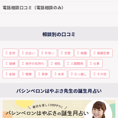
電話相談口コミ（電話相談のみ）
相談別の口コミ
全体
出会い
片思い
恋愛
結婚
複雑恋愛
復縁
相手の気持ち
相性
人間関係
仕事
金銭
健康
家族
未来
引っ越し
その他
パシンペロンはやぶさ先生の誕生月占い