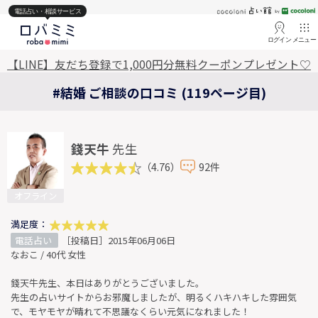
電話占い・相談サービス
ログイン
メニュー
【LINE】友だち登録で1,000円分無料クーポンプレゼント♡
#結婚 ご相談の口コミ (119ページ目)
錢天牛
先生
（4.76）
92件
オフライン
満足度：
電話占い
［投稿日］2015年06月06日
なおこ / 40代 女性
錢天牛先生、本日はありがとうございました。
先生の占いサイトからお邪魔しましたが、明るくハキハキした雰囲気
で、モヤモヤが晴れて不思議なくらい元気になれました！