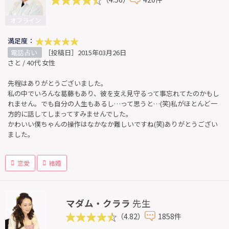
オフライン
満足度：
電話占い
［投稿日］2015年03月26日
さと / 40代 女性
先程はありがとうございました。
私の中でいろんな葛藤もあり、彼を支え見守るって事忘れてたのかもし
れません。でも自分の人生もあるし…って思うと…(笑)私がほとんど一
方的に話してしまってすみませんでした。
かわいい僕ちゃんの操作はなかなか難しいですね(笑)ありがとうござい
ました。
恋愛
結婚
マダム・クララ
先生
（4.82）
1858件