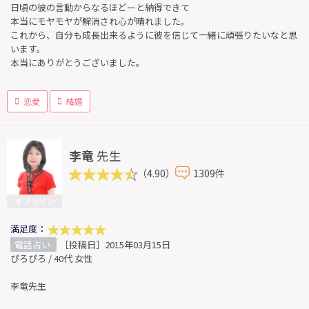
日頃の彼の言動からなるほどーと納得できて
本当にモヤモヤが解消され心が晴れました。
これから、自分も成長出来るように彼を信じて一緒に頑張りたいなと思
います。
本当にありがとうございました。
恋愛
結婚
李竜
先生
（4.90）
1309件
オフライン
満足度：
電話占い
［投稿日］2015年03月15日
ぴろぴろ / 40代 女性
李竜先生