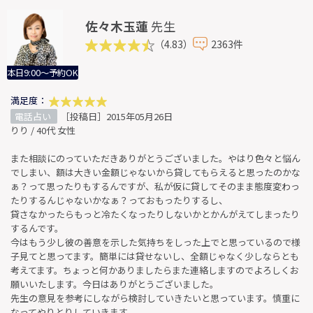
佐々木玉蓮
先生
（4.83）
2363件
本日9:00～予約OK
満足度：
電話占い
［投稿日］2015年05月26日
りり / 40代 女性
また相談にのっていただきありがとうございました。やはり色々と悩ん
でしまい、額は大きい金額じゃないから貸してもらえると思ったのかな
ぁ？って思ったりもするんですが、私が仮に貸してそのまま態度変わっ
たりするんじゃないかなぁ？っておもったりするし、
貸さなかったらもっと冷たくなったりしないかとかんがえてしまったり
するんです。
今はもう少し彼の善意を示した気持ちをしった上でと思っているので様
子見てと思ってます。簡単には貸せないし、全額じゃなく少しならとも
考えてます。ちょっと何かありましたらまた連絡しますのでよろしくお
願いいたします。今日はありがとうございました。
先生の意見を参考にしながら検討していきたいと思っています。慎重に
なってやりとりしていきます。