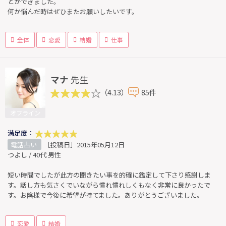
とができました。
何か悩んだ時はぜひまたお願いしたいです。
全体
恋愛
結婚
仕事
マナ
先生
（4.13）
85件
オフライン
満足度：
電話占い
［投稿日］2015年05月12日
つよし / 40代 男性
短い時間でしたが此方の聞きたい事を的確に鑑定して下さり感謝しま
す。話し方も気さくでいながら慣れ慣れしくもなく非常に良かったで
す。お陰様で今後に希望が持てました。ありがとうございました。
恋愛
結婚