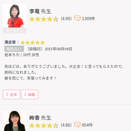
李竜
先生
（4.90）
1309件
オフライン
満足度：
電話占い
［投稿日］2015年06月04日
岩本ちか / 30代 女性
先ほどは、ありがとうございました。大丈夫！と言ってもらえたので、
前向になれました。
彼を信じて、気張ってみます！
全体
結婚
絢香
先生
（4.86）
954件