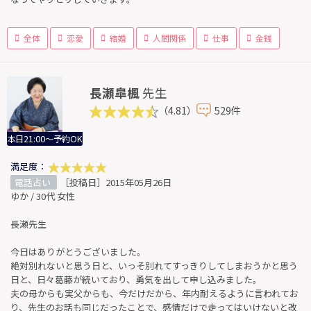
全体
恋愛
結婚
人間関係
仕事
金銭
長瀬皐楓
先生
（4.81）
529件
本日21:00～予約OK
満足度：
電話占い
［投稿日］2015年05月26日
ゆか / 30代 女性
長瀬先生
今日はありがとうございました。
絶対別れないと思う日と、いっそ別れてすっきりしてしまおうかと思う
日と、日々葛藤が続いており、勇気を出して申し込みました。
夫の母からも実父からも、今だけだから、年内耐えるように言われてお
り、先生のお話も同じだったことで、感情だけで走ってはいけないと改