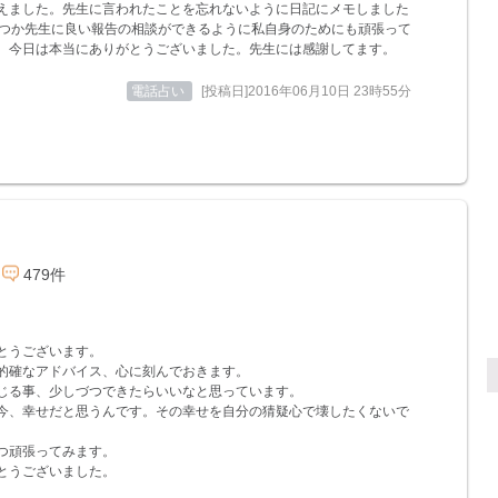
えました。先生に言われたことを忘れないように日記にメモしました
 )いつか先生に良い報告の相談ができるように私自身のためにも頑張って
。今日は本当にありがとうございました。先生には感謝してます。
電話占い
[投稿日]2016年06月10日 23時55分
479件
とうございます。
的確なアドバイス、心に刻んでおきます。
じる事、少しづつできたらいいなと思っています。
今、幸せだと思うんです。その幸せを自分の猜疑心で壊したくないで
つ頑張ってみます。
とうございました。