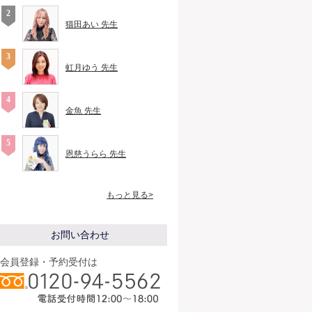
猫田あい 先生
虹月ゆう 先生
金魚 先生
恩慈うらら 先生
もっと見る>
お問い合わせ
会員登録・予約受付は