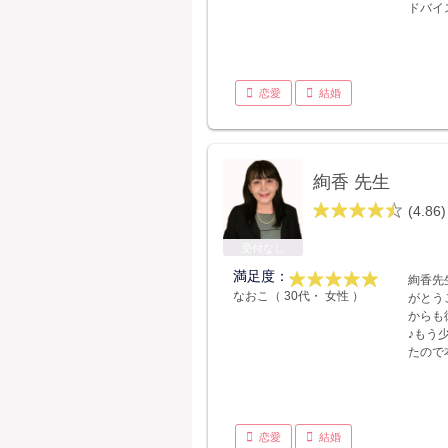
ドバイ
恋愛
結婚
絢香 先生
(4.86)
受付なし
満足度：
絢香先
なおこ（ 30代・ 女性 ）
がとう
からも
♪もう
たので
恋愛
結婚