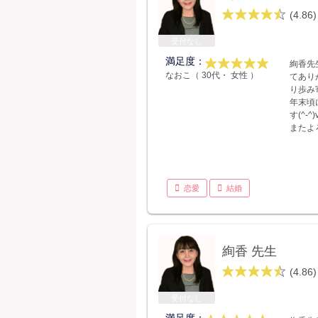
(4.86)
受付なし
満足度：
絢香先
なおこ（ 30代・ 女性 ）
てあり
り歩み
年末頃
す(^-^)
またよ
恋愛
結婚
絢香 先生
(4.86)
受付なし