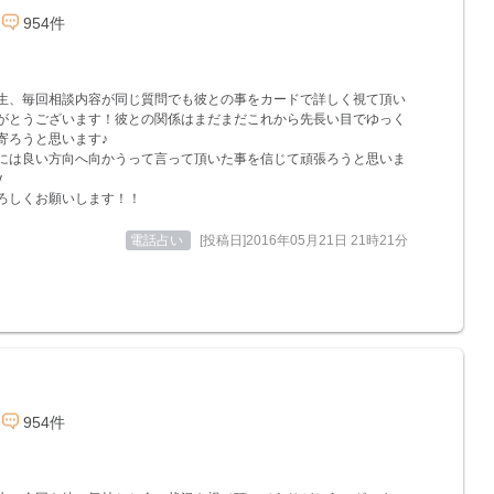
954件
生、毎回相談内容が同じ質問でも彼との事をカードで詳しく視て頂い
がとうございます！彼との関係はまだまだこれから先長い目でゆっく
寄ろうと思います♪
には良い方向へ向かうって言って頂いた事を信じて頑張ろうと思いま
v
ろしくお願いします！！
電話占い
[投稿日]2016年05月21日 21時21分
954件