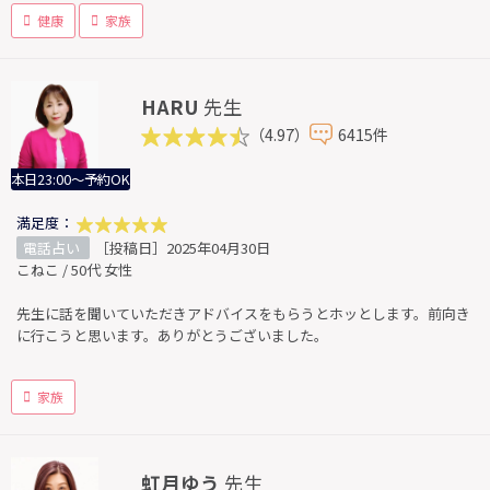
健康
家族
HARU
先生
（4.97）
6415件
本日23:00～予約OK
満足度：
電話占い
［投稿日］2025年04月30日
こねこ / 50代 女性
先生に話を聞いていただきアドバイスをもらうとホッとします。前向き
に行こうと思います。ありがとうございました。
家族
虹月ゆう
先生