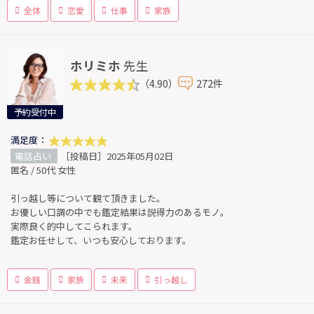
全体
恋愛
仕事
家族
ホリミホ
先生
（4.90）
272件
予約受付中
満足度：
電話占い
［投稿日］2025年05月02日
匿名 / 50代 女性
引っ越し等について観て頂きました。
お優しい口調の中でも鑑定結果は説得力のあるモノ。
実際良く的中してこられます。
鑑定お任せして、いつも安心しております。
金銭
家族
未来
引っ越し