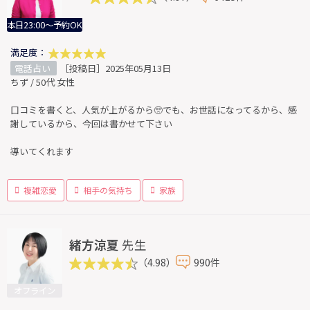
本日23:00～予約OK
満足度：
電話占い
［投稿日］2025年05月13日
ちず / 50代 女性
口コミを書くと、人気が上がるから🥺でも、お世話になってるから、感
謝しているから、今回は書かせて下さい
導いてくれます
複雑恋愛
相手の気持ち
家族
緒方涼夏
先生
（4.98）
990件
オフライン