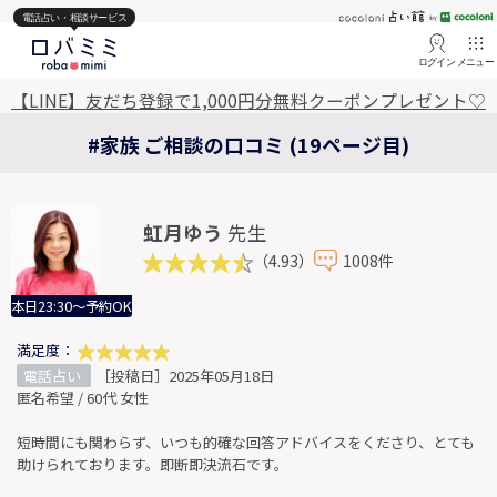
電話占い・相談サービス
ログイン
メニュー
【LINE】友だち登録で1,000円分無料クーポンプレゼント♡
#家族 ご相談の口コミ (19ページ目)
虹月ゆう
先生
（4.93）
1008件
本日23:30～予約OK
満足度：
電話占い
［投稿日］2025年05月18日
匿名希望 / 60代 女性
短時間にも関わらず、いつも的確な回答アドバイスをくださり、とても
助けられております。即断即決流石です。