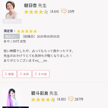
朝日杏
先生
（4.64）
10件
オフライン
満足度：
電話占い
［投稿日］2025年05月05日
あや / 30代 女性
短い時間でしたが、占ってもらって良かったです。
先生のおかげでとても気持ちが軽くなりました！
ありがとうございますm(_ _ )m
家族
未来
その他
碧斗彩良
先生
（4.80）
287件