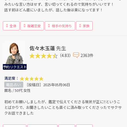
みたいな言い方はせず、言い切ってくれるので気持ちがいいです！
話す前はどん底にいましたが、話した後は楽になってます！
全体
複雑恋愛
相手の気持ち
家族
佐々木玉蓮
先生
（4.83）
2363件
予約リクエスト
満足度：
電話占い
［投稿日］2025年05月06日
匿名 / 50代 女性
初めてお願いしましたが、鑑定で伝えてくださる現状が正に‼︎というこ
とばかりで、お聞きしたいことも直ぐに汲み取ってくださったでサクサ
クお話できました