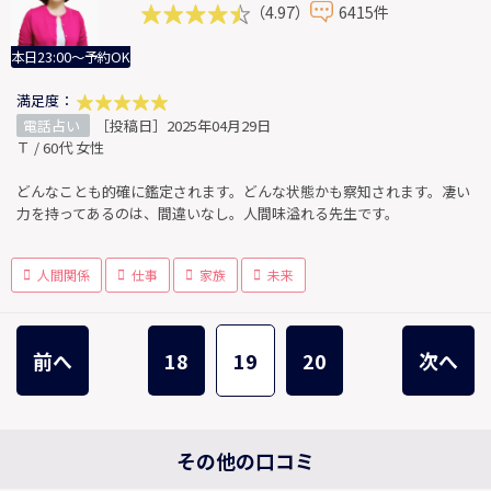
（4.97）
6415件
本日23:00～予約OK
満足度：
電話占い
［投稿日］2025年04月29日
Ｔ / 60代 女性
どんなことも的確に鑑定されます。どんな状態かも察知されます。凄い
力を持ってあるのは、間違いなし。人間味溢れる先生です。
人間関係
仕事
家族
未来
前へ
18
19
20
次へ
その他の口コミ