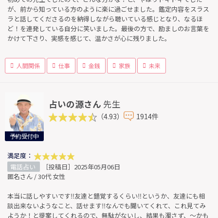
が、前から知っている方のように楽に過ごせました。鑑定内容をスラス
ラと話してくださるのを納得しながら聴いている感じとなり、なるほ
ど！を連発している自分に笑いました。最後の方で、励ましのお言葉を
かけて下さり、実感を感じて、温かさが心に残りました。
人間関係
仕事
金銭
家族
未来
占いの源さん
先生
（4.93）
1914件
予約受付中
満足度：
電話占い
［投稿日］2025年05月06日
匿名さん / 30代 女性
本当に話しやすいです‼︎友達と錯覚するくらい‼︎というか、友達にも相
談出来ないようなこと、話せます‼︎なんでも聞いてくれて、これ見てみ
ようか！と提案してくれるので、無駄がないし、結果も濁さず、〜かも