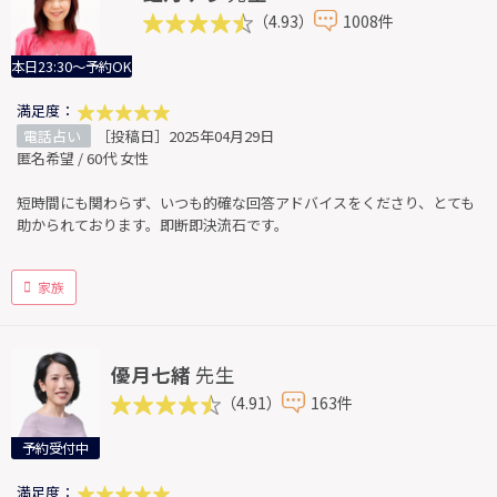
（4.93）
1008件
本日23:30～予約OK
満足度：
電話占い
［投稿日］2025年04月29日
匿名希望 / 60代 女性
短時間にも関わらず、いつも的確な回答アドバイスをくださり、とても
助かられております。即断即決流石です。
家族
優月七緒
先生
（4.91）
163件
予約受付中
満足度：