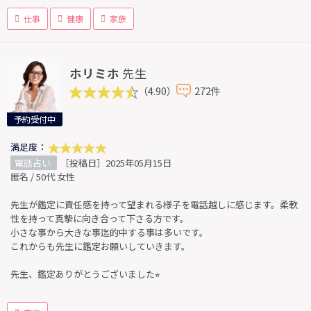
仕事
健康
家族
ホリミホ
先生
（4.90）
272件
予約受付中
満足度：
電話占い
［投稿日］2025年05月15日
匿名 / 50代 女性
先生が鑑定に責任感を持って望まれる様子を電話越しに感じます。柔軟
性を持って真摯に向き合って下さる方です。
小さな事から大きな事迄的中する事は多いです。
これからも先生に鑑定お願いしていきます。
先生、鑑定ありがとうございました⭐︎