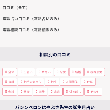
口コミ（全て）
電話占い口コミ（電話占いのみ）
電話相談口コミ（電話相談のみ）
相談別の口コミ
全体
出会い
片思い
恋愛
結婚
複雑恋愛
復縁
相手の気持ち
相性
人間関係
仕事
金銭
健康
家族
未来
引っ越し
その他
パシンペロンはやぶさ先生の誕生月占い