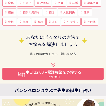
全体
出会い
片思い
恋愛
結婚
複雑恋愛
復縁
相手の気持ち
相性
人間関係
仕事
金銭
健康
家族
未来
引っ越し
その他
あなたにピッタリの方法で
お悩みを解決しましょう
書くのは面倒くさい…話したい方
本日 12:00～電話相談を予約する
1分120円
パシンペロンはやぶさ先生の誕生月占い