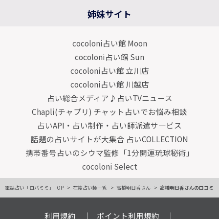
姉妹サイト
cocoloni占い館 Moon
cocoloni占い館 Sun
cocoloni占い館 立川店
cocoloni占い館 川越店
占い総合メディア♪占いTVニュース
Chapli(チャプリ) チャット占いでお悩み相談
占いAPI・占い制作・占い師派遣サ―ビス
話題の占いサイトが大集合 占いCOLLECTION
携帯番号占いのシウマ監修「1分開運琉球秘術」
cocoloni Select
電話占い「ロバミミ」TOP
在籍占い師一覧
高橋明日香さん
高橋明日香さんの口コミ
利用規約
ポイント利用規約