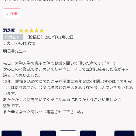
仕事
満足度：
電話占い
［投稿日］2017年03月02日
チカコ / 40代 女性
明日香先生へ
先日、大学入学の息子の件でお話を聞いて頂いた者です( ´∀｀)
次の日の卒業式では、思い切り号泣し、そして立派に成長した我が子を
誇らしく思いました。
18年、愛情を込めて育てた息子を関東に四年又は6年間出すのは今でも寂
しくはありますが、今度は次男との生活を思う存分楽しんでいきたいと思
います。
あたたかくお話を聞いてくださり本当にありがとうございました♡
感謝です。
また辛くなった時は‥お電話させて下さいね。