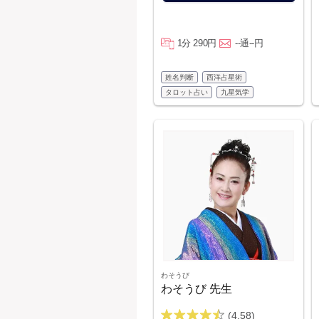
1分 290円
--通--円
姓名判断
西洋占星術
タロット占い
九星気学
わそうび
わそうび 先生
(4.58)