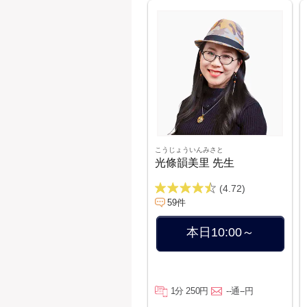
こうじょういんみさと
光條韻美里 先生
(4.72)
59件
本日10:00～
1分 250円
--通--円