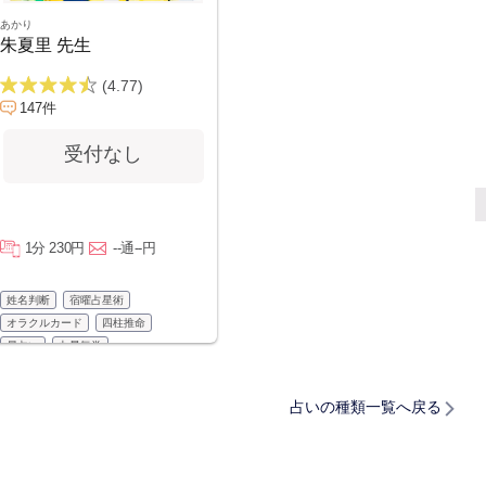
あかり
朱夏里 先生
(4.77)
147件
受付なし
1分 230円
--通--円
姓名判断
宿曜占星術
オラクルカード
四柱推命
易占い
九星気学
占いの種類一覧へ戻る