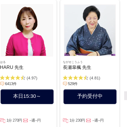
はる
ながせこうふう
HARU 先生
長瀬皐楓 先生
(4.97)
(4.81)
6413件
529件
本日15:30～
予約受付中
1分 270円
--通--円
1分 230円
--通--円