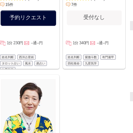
15件
7件
受付なし
予約リクエスト
1分 230円
--通--円
1分 340円
--通--円
姓名判断
西洋占星術
姓名判断
紫微斗数
奇門遁甲
タロット占い
風水
易占い
四柱推命
九星気学
九星気学