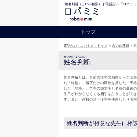
姓名判断（占いの種類）｜電話占い 「ロバミミ
トップ
電話占い「ロバミミ」トップ
>
占いの種類
>
せいめいはんだん
姓名判断
姓名判断とは、名前の漢字の画数から吉凶を
た「総格」、苗字だけの画数を足した「天格
した「地格」、苗字の頭文字と名前の最後の
生日がわからなくても相手を占うことができ
す。また、画数の違う漢字を使用したり名前
姓名判断が得意な先生に相