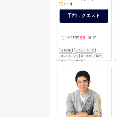
136件
予約リクエスト
1分 230円
--通--円
姓名判断
オラクルカード
タロット占い
四柱推命
風水
易占い
九星気学