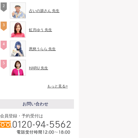
占いの源さん 先生
虹月ゆう 先生
恩慈うらら 先生
HARU 先生
もっと見る>
お問い合わせ
会員登録・予約受付は