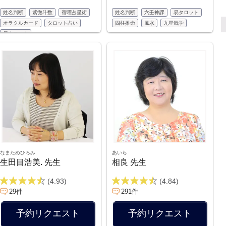
姓名判断
紫微斗数
宿曜占星術
姓名判断
六壬神課
易タロット
オラクルカード
タロット占い
四柱推命
風水
九星気学
易タロット
なまためひろみ
あいら
生田目浩美. 先生
相良 先生
(4.93)
(4.84)
29件
291件
予約リクエスト
予約リクエスト