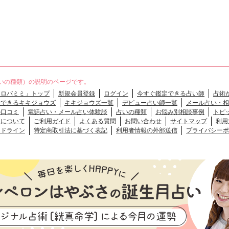
いの種類）の説明のページです。
「ロバミミ」トップ
新規会員登録
ログイン
今すぐ鑑定できる占い師
占術
談できるキキジョウズ
キキジョウズ一覧
デビュー占い師一覧
メール占い・相
の口コミ
電話占い・メール占い体験談
占いの種類
お悩み別相談事例
トピ
クについて
ご利用ガイド
よくある質問
お問い合わせ
サイトマップ
利用
イドライン
特定商取引法に基づく表記
利用者情報の外部送信
プライバシーポ