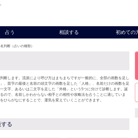
」
占う
相談する
初めての
姓名判断（占いの種類）
判断します。流派により呼び方はまちまちですが一般的に、全部の画数を足し
」、苗字の最後と名前の頭文字の画数を足した「人格」、名前だけの画数を足
一文字、あるいは二文字を足した「外格」という5つに分けて診断します。誕
るので、名前しかわからない相手との相性や攻略法を占うことに適していま
をひらがなにすることで、運気を変えていくことができます。
談する