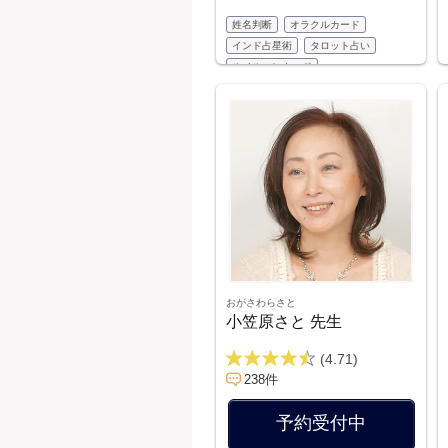
姓名判断
オラクルカード
インド占星術
タロット占い
ルノルマンカード
おがさわらさと
小笠原さと 先生
(4.71)
238件
予約受付中