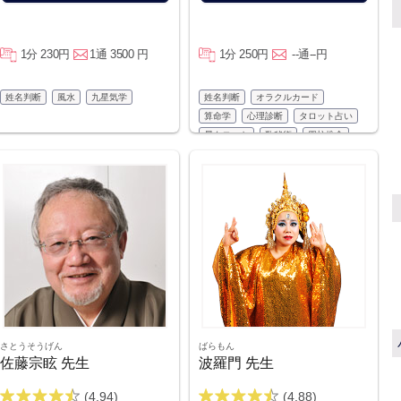
1分 230円
1通 3500 円
1分 250円
--通--円
姓名判断
風水
九星気学
姓名判断
オラクルカード
算命学
心理診断
タロット占い
易タロット
数秘術
四柱推命
さとうそうげん
ばらもん
佐藤宗眩 先生
波羅門 先生
(4.94)
(4.88)