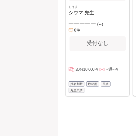
しうま
シウマ 先生
(--)
0件
受付なし
20分10,000円
--通--円
姓名判断
数秘術
風水
九星気学