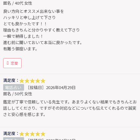
匿名 / 40代 女性
良い方向とオススメ出来ない事を
ハッキリと申し上げて下さり
とても良かったです！！
理由もきちんと分かりやすく教えて下さり
一瞬で納得しました！
進む前に聞いておいて本当に良かったです。
有難う御座います。
恋愛
満足度：
電話占い
［投稿日］2026年04月29日
匿名 / 50代 女性
鑑定が丁寧で信頼している先生です。あまりよくない結果でもきちんとお
話ししてくださり、ですがその対応などについても伝えてくれるので誠実
さと安心感を感じます。
満足度：