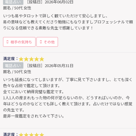
電話占い
［投稿日］2026年06月02日
匿名 / 50代 女性
いつも易やタロットで詳しく観ていただけて安心しますし、
易の意味なども教えてくださり勉強にもなりますしブロフェッシナルで頼
りになる信頼できる素敵な先生で感謝しています！
相手の気持ち
その他
満足度：
電話占い
［投稿日］2026年05月31日
匿名 / 50代 女性
いつも延長になってしまいますが、丁寧に見て下さいますし、とても深く
色々な占術で鑑定して頂けます。
全てにおいて納得完璧な鑑定です。
1人1人の産まれもった物の何が足らないのか、どうすればいいのか、今
年はどうなのかなどとても詳しく教えて頂けます。占いだけではない感覚
の先生です。
是非一度鑑定をされてみて下さい。
満足度：