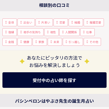
相談別の口コミ
全体
出会い
片思い
恋愛
結婚
複雑恋愛
復縁
相手の気持ち
相性
人間関係
仕事
金銭
健康
家族
未来
引っ越し
その他
あなたにピッタリの方法で
お悩みを解決しましょう
受付中の占い師を探す
パシンペロンはやぶさ先生の誕生月占い