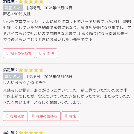
満足度：
電話占い
［投稿日］2026年05月07日
匿名 / 50代 女性
いつもプロフェッショナルに易やタロットでハッキリ観ていただけ、説明
も詳しくしていただき納得で勉強にもなり、気持ちが楽になりますし、ア
ドバイスもとてもよいので前向きなれます!明るく頼りになる素敵な先生
で今後ともいざとうときにお願いしたい先生です♪
相手の気持ち
その他
満足度：
電話占い
［投稿日］2026年05月06日
けんいちろう / 40代 男性
素晴らしい鑑定、ありがとうございました。前回見ていただいたのは半
年以上前でしたが、覚えていていただき嬉しかったです。またみていただ
きたく思います。よろしくお願いいたします。
複雑恋愛
相手の気持ち
相性
満足度：