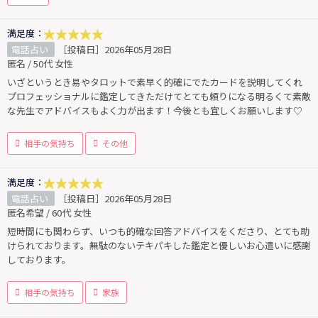
満足度：
電話占い
［投稿日］2026年05月28日
匿名 / 50代 女性
いざというとき易やタロットで素早く的確にでたカードを説明してくれ
プロフェッショナルに鑑定してきただけてとても頼りになる明るくて素敵
な先生でアドバイスもよく力が出ます！今後とも宜しくお願いします♡
相手の気持ち
その他
満足度：
電話占い
［投稿日］2026年05月28日
匿名希望 / 60代 女性
短時間にも関わらず、いつも的確な回答アドバイスをくださり、とても助
けられております。無駄のないテキパキした鑑定と優しいお心遣いに感謝
しております。
相手の気持ち
家族