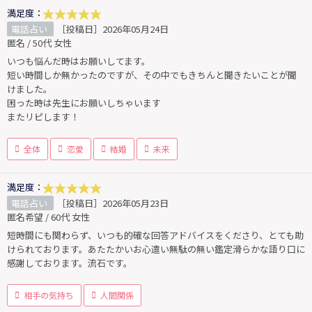
満足度：
電話占い
［投稿日］2026年05月24日
匿名 / 50代 女性
いつも悩んだ時はお願いしてます。
短い時間しか無かったのですが、その中でもきちんと聞きたいことが聞
けました。
困った時は先生にお願いしちゃいます
またリピします！
全体
恋愛
結婚
未来
満足度：
電話占い
［投稿日］2026年05月23日
匿名希望 / 60代 女性
短時間にも関わらず、いつも的確な回答アドバイスをくださり、とても助
けられております。あたたかいお心遣い無駄の無い鑑定滑らかな語り口に
感謝しております。流石です。
相手の気持ち
人間関係