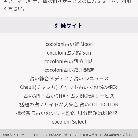
占い、話し相手、電話相談サービスのロバミミ」をご利用
ください。
姉妹サイト
cocoloni占い館 Moon
cocoloni占い館 Sun
cocoloni占い館 立川店
cocoloni占い館 川越店
占い総合メディア♪占いTVニュース
Chapli(チャプリ) チャット占いでお悩み相談
占いAPI・占い制作・占い師派遣サ―ビス
話題の占いサイトが大集合 占いCOLLECTION
携帯番号占いのシウマ監修「1分開運琉球秘術」
cocoloni Select
電話占い「ロバミミ」TOP
在籍占い師一覧
占いの源さん先生
占いの源さん先生の口