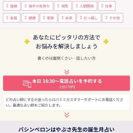
復縁
相手の気持ち
相性
人間関係
仕事
金銭
健康
家族
未来
引っ越し
その他
あなたにピッタリの方法で
お悩みを解決しましょう
書くのは面倒くさい…話したい方
本日 16:30～電話占いを予約する
1分270円
どの占い師にするか迷ったらロバミミカスタマーサポートにお電話くださ
い。最適な占い師をご紹介します。
パシンペロンはやぶさ先生の誕生月占い