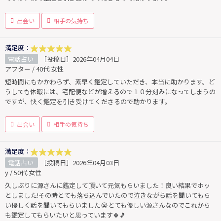
出会い
相手の気持ち
満足度：
電話占い
［投稿日］2026年04月04日
アフター / 40代 女性
短時間にもかかわらず、素早く鑑定していただき、本当に助かります。ど
うしても休暇には、宅配便などが増えるので１０分刻みになってしまうの
ですが、快く鑑定を引き受けてくださるので助かります。
出会い
相手の気持ち
満足度：
電話占い
［投稿日］2026年04月03日
y / 50代 女性
久しぶりに源さんに鑑定して頂いて元気もらいました！良い結果でホッ
としました!その時とても落ち込んでいたので泣きながら話を聞いてもら
い優しく話を聞いてもらいました😭とても優しい源さんなのでこれから
も鑑定してもらいたいと思っています🍀🎵