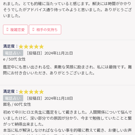
れました。とても的確に当たっていると感じます。解決には時間がかかり
そうでしたがアドバイス通り待ってみようと思いました。ありがとうござ
いました。
複雑恋愛
相手の気持ち
満足度：
電話占い
［投稿日］2024年11月21日
e / 50代 女性
鑑定中にも思い出される位、素敵な笑顔に励まされ、私には最強です。難
問にお付き合いいただき、ありがとうございました。
満足度：
電話占い
［投稿日］2024年11月18日
匿名 / 60代 女性
初めて中川ヒロエ先生に鑑定をして戴きました。人間関係について悩んで
いましたけど、深い部分での原因が分かり、今まで勉強していたことと繋
がって納得出来ました。
本当に私が解決しなければならない事を的確に教えて戴き、お優しいお声