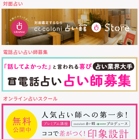
対面占い
電話占い占い師募集
オンライン占いスクール