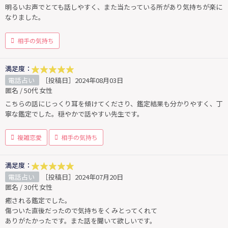
明るいお声でとても話しやすく、また当たっている所があり気持ちが楽に
なりました。
相手の気持ち
満足度：
電話占い
［投稿日］2024年08月03日
匿名 / 50代 女性
こちらの話にじっくり耳を傾けてくださり、鑑定結果も分かりやすく、丁
寧な鑑定でした。穏やかで話やすい先生です。
複雑恋愛
相手の気持ち
満足度：
電話占い
［投稿日］2024年07月20日
匿名 / 30代 女性
癒される鑑定でした。
傷ついた直後だったので気持ちをくみとってくれて
ありがたかったです。また話を聞いて欲しいです。