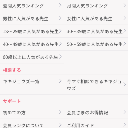
週間人気ランキング
月間人気ランキング
男性に人気がある先生
女性に人気がある先生
18～29歳に人気がある先生
30～39歳に人気がある先生
40～49歳に人気がある先生
50～59歳に人気がある先生
60歳以上に人気がある先生
相談する
キキジョウズ一覧
今すぐ相談できるキキジョ
ウズ
サポート
初めての方
会員さまのお得情報
会員ランクについて
ご利用ガイド