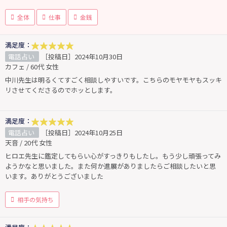
全体
仕事
金銭
満足度：
電話占い
［投稿日］2024年10月30日
カフェ / 60代 女性
中川先生は明るくてすごく相談しやすいです。こちらのモヤモヤもスッキ
リさせてくださるのでホッとします。
満足度：
電話占い
［投稿日］2024年10月25日
天音 / 20代 女性
ヒロエ先生に鑑定してもらい心がすっきりもしたし。もう少し頑張ってみ
ようかなと思いました。また何か進展がありましたらご相談したいと思
います。ありがとうございました
相手の気持ち