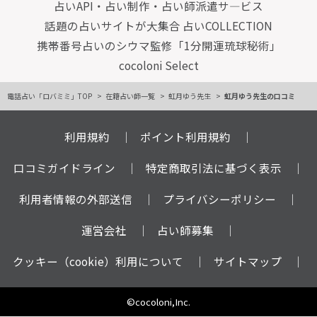
占いAPI・占い制作・占い師派遣サ―ビス
話題の占いサイトが大集合 占いCOLLECTION
携帯番号占いのシウマ監修「1分開運琉球秘術」
cocoloni Select
電話占い「ロバミミ」TOP
在籍占い師一覧
虹月ゆう先生
虹月ゆう先生の口コミ
利用規約
ポイント利用規約
口コミガイドライン
特定商取引法に基づく表示
利用者情報の外部送信
プライバシーポリシー
運営会社
占い師募集
クッキー（cookie）利用について
サイトマップ
©cocoloni,Inc.