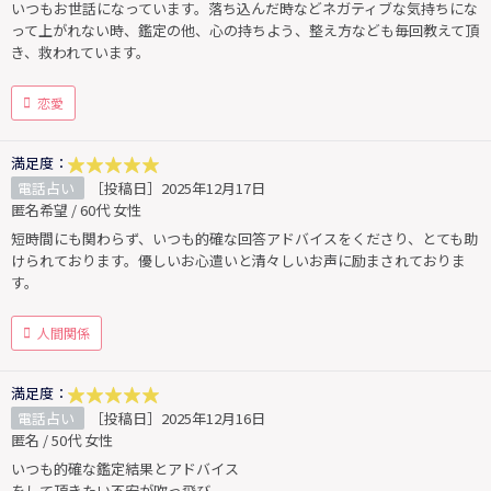
いつもお世話になっています。落ち込んだ時などネガティブな気持ちにな
って上がれない時、鑑定の他、心の持ちよう、整え方なども毎回教えて頂
き、救われています。
恋愛
満足度：
電話占い
［投稿日］2025年12月17日
匿名希望 / 60代 女性
短時間にも関わらず、いつも的確な回答アドバイスをくださり、とても助
けられております。優しいお心遣いと清々しいお声に励まされておりま
す。
人間関係
満足度：
電話占い
［投稿日］2025年12月16日
匿名 / 50代 女性
いつも的確な鑑定結果とアドバイス
をして頂きたい不安が吹っ飛び