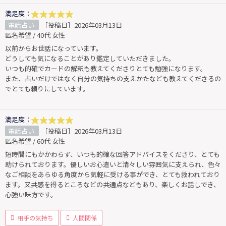
満足度：
電話占い
［投稿日］2026年03月13日
匿名希望 / 40代 女性
以前からお世話になっています。
どうしても気になることがあり鑑定していただきました。
いつも的確でカードの解釈も教えてくださりとても勉強になります。
また、占いだけではなく自分の気持ちの支えかたなども教えてくださるの
でとても頼りにしています。
満足度：
電話占い
［投稿日］2026年03月13日
匿名希望 / 60代 女性
短時間にもかかわらず、いつも的確な回答アドバイスをくださり、とても
助けられております。優しいお心遣いと清々しい雰囲気に支えられ、色々
なご相談をあらゆる角度から気軽に受ける事ができ、とても救われており
ます。又共感を得るところなどの共通点などもあり、楽しくお話しでき、
心強い味方です。
相手の気持ち
人間関係