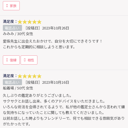
家族
満足度：
電話占い
［投稿日］2023年10月26日
みみみ / 30代 女性
愛珠先生に出会えたおかけで、自分を大切にできそうです！
これからも定期的に相談しようと思います。
復縁
相性
満足度：
電話占い
［投稿日］2023年10月16日
船着場 / 50代 女性
久しぶりの鑑定ありがとうございました。
サクサクとお話し出来、多くのアドバイスをいただきました。
いろんな術法を会得されてるようで、私が他の鑑定士さんから言われて嫌
な気持ちになっていたことに関しても教えてくださいました。
以前お話しした時よりもフレンドリーで、何でも相談できる雰囲気があり
がたかったです。