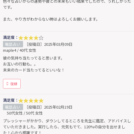
色々な占いからの運勢や彼との未来もいい結果でしたので、うれしかった
です。
また、やり方がわからない時はよろしくお願いします。
満足度：
電話占い
［投稿日］2025年03月09日
maple4 / 40代 女性
彼の気持ち当たってると思います。
お互いの行動も。。
未来のカード当たってるといいな！
復縁
満足度：
電話占い
［投稿日］2025年02月19日
50代女性 / 50代 女性
プレッシャーがかかり、ダウンしてるところを先生に鑑定、アドバイスし
ていただきました。実行したら、元気もでて、120%の自分を出せまし
た！心から感謝です！