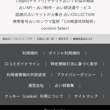
Chapli(チャプリ) チャット占いでお悩み相談
占いAPI・占い制作・占い師派遣サ―ビス
話題の占いサイトが大集合 占いCOLLECTION
携帯番号占いのシウマ監修「1分開運琉球秘術」
cocoloni Select
電話占い「ロバミミ」TOP
在籍占い師一覧
愛珠先生
愛珠先生の口コミ
利用規約
ポイント利用規約
口コミガイドライン
特定商取引法に基づく表示
利用者情報の外部送信
プライバシーポリシー
運営会社
占い師募集
クッキー（cookie）利用について
サイトマップ