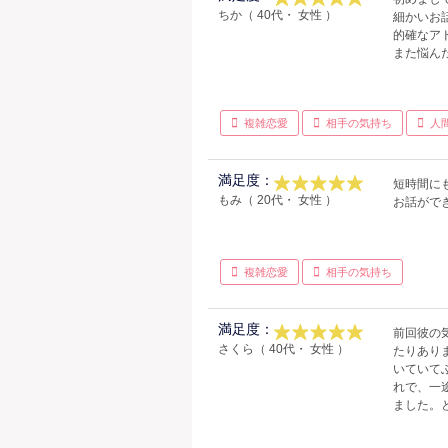
ちか（ 40代・ 女性 ）
細かいお
的確なア
また悩ん
複雑恋愛
相手の気持ち
人
満足度：
短時間に
もみ（ 20代・ 女性 ）
お話がで
複雑恋愛
相手の気持ち
満足度：
前回彼の
さくら（ 40代・ 女性 ）
たりあり
いていて
れで、一
ました。