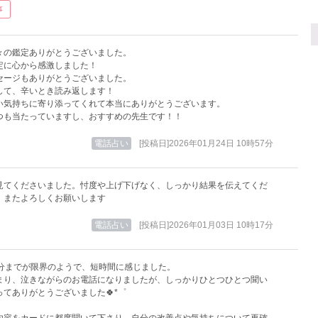
事
々の鑑定ありがとうございました。
定に心から感激しました！
セージもありがとうございました。
して、辛いとき読み返します！
い気持ちに寄り添ってくれて本当にありがとうございます。
つも当たっていますし、おすすめの先生です！！
電話占い
[投稿日]2026年01月24日 10時57分
見てくださいました。忖度や上げ下げなく、しっかり結果を伝えてくだ
。またよろしくお願いします
電話占い
[投稿日]2026年01月03日 10時17分
0分までが限界のようで、短時間に感じました。
まり、泣きながらのお電話になりましたが、しっかりひとつひとつ聞い
ってありがとうございました🍀*゜