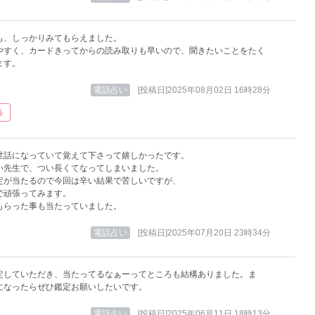
も、しっかりみてもらえました。
やすく、カードきってからの読み取りも早いので、聞きたいことをたく
ます。
電話占い
[投稿日]2025年08月02日 16時28分
係
世話になっていて覚えて下さって嬉しかったです。
い先生で、つい長くてなってしまいました。
定が当たるので今回は辛い結果で苦しいですが、
で頑張ってみます。
もらった事も当たっていました。
電話占い
[投稿日]2025年07月20日 23時34分
定していただき、当たってるなぁーってところも結構ありました。ま
になったらぜひ鑑定お願いしたいです。
電話占い
[投稿日]2025年06月11日 18時13分