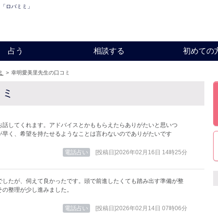
 「ロバミミ」
占う
相談する
初めての
ミ
>
幸明愛美里先生の口コミ
コミ
お話してくれます。アドバイスとかももらえたらありがたいと思いつ
が早く、希望を持たせるようなことは言わないのでありがたいです
電話占い
[投稿日]2026年02月16日 14時25分
でしたが、伺えて良かったです。頭で前進したくても踏み出す準備が整
その整理が少し進みました。
電話占い
[投稿日]2026年02月14日 07時06分