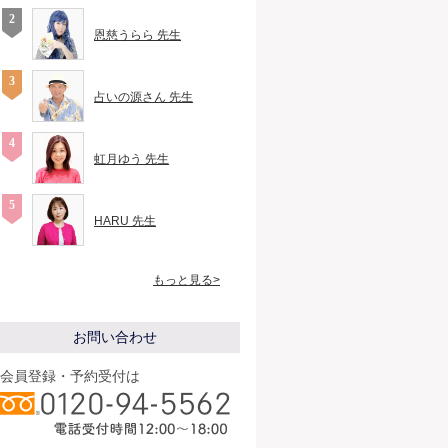
恩慈うらら 先生
占いの源さん 先生
虹月ゆう 先生
HARU 先生
もっと見る>
お問い合わせ
会員登録・予約受付は