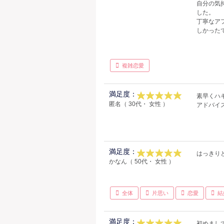
自分の気
した。
丁寧なア
しかった
複雑恋愛
満足度：
素早くハ
匿名（ 30代・ 女性 ）
アドバイ
満足度：
はっきり
かなん（ 50代・ 女性 ）
全体
片思い
恋愛
結
満足度：
初めまし