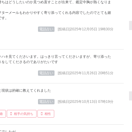
持ちはどうしたいのか見つめ直すことが出来て、鑑定中胸が熱くなりま
フターメールもわかりやすく寄り添ってくれる内容でしたのでとても嬉
です。
電話占い
[投稿日]2025年12月05日 19時30分
キハキ見てくださいます。はっきり言ってくださいますが、寄り添った
スをしてくださるのでありがたいです
電話占い
[投稿日]2025年11月26日 20時51分
と現状は的確に教えてくれました
電話占い
[投稿日]2025年10月13日 07時19分
婚
相手の気持ち
相性
てでしたが