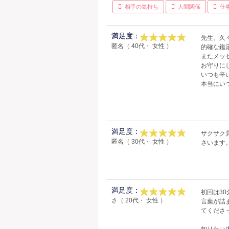
相手の気持ち
人間関係
仕
満足度：
先生、久
匿名（ 40代・ 女性 ）
的確な鑑
またメッ
お守りに
いつも辛
本当にい
満足度：
サクサク
匿名（ 30代・ 女性 ）
さいます
満足度：
初回は3
さ（ 20代・ 女性 ）
言葉が詰
てくださ