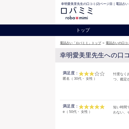
幸明愛美里先生の口コミ(2)ページ目｜電話占い
トップ
電話占い「ロバミミ」トップ
>
電話占いの口コ
幸明愛美里先生への口
満足度：
忖度なく
匿名（ 30代・ 女性 ）
つ、鑑定
満足度：
短い時間
e（ 50代・ 女性 ）
わない、