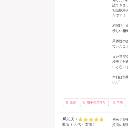
知りたい
認できま
相談以降
たです！
相談時、
優しい相
具体性の
ていたこと
また進展
埼玉で対
いと思いま
本日は待
🙇🏻‍♀️՞
復縁
相手の気持ち
未来
満足度：
初めて愛
匿名（ 50代・ 女性 ）
質問の都