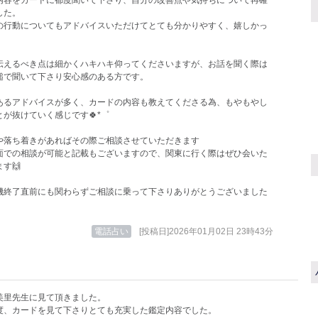
内容をカードに都度聞いて下さり、自分の改善点や気持ちについて再確
した。
の行動についてもアドバイスいただけてとても分かりやすく、嬉しかっ
伝えるべき点は細かくハキハキ仰ってくださいますが、お話を聞く際は
槌で聞いて下さり安心感のある方です。
あるアドバイスが多く、カードの内容も教えてくださる為、もやもやし
が抜けていく感じです🍀*゜
や落ち着きがあればその際ご相談させていただきます
面での相談が可能と記載もございますので、関東に行く際はぜひ会いた
す🙌
機終了直前にも関わらずご相談に乗って下さりありがとうございました
電話占い
[投稿日]2026年01月02日 23時43分
美里先生に見て頂きました。
度、カードを見て下さりとても充実した鑑定内容でした。