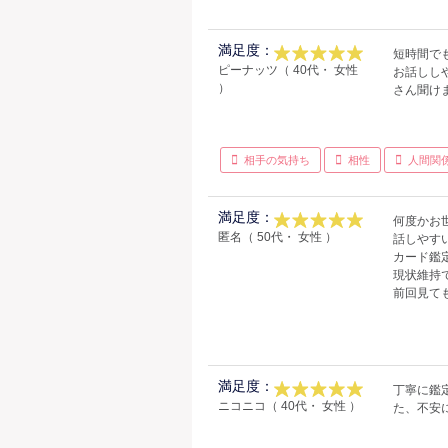
満足度：
短時間で
ピーナッツ（ 40代・ 女性
お話しし
）
さん聞け
相手の気持ち
相性
人間関
満足度：
何度かお
匿名（ 50代・ 女性 ）
話しやす
カード鑑
現状維持
前回見て
満足度：
丁寧に鑑
ニコニコ（ 40代・ 女性 ）
た、不安