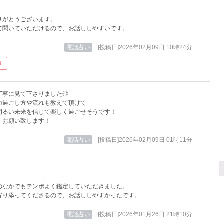
りがとうございます。
て聞いていただけるので、お話ししやすいです。
電話占い
[投稿日]2026年02月09日 10時24分
事
丁寧に見て下さりました◎
の過ごし方や流れも教えて頂けて
明るい未来を信じて楽しく過ごせそうです！
くお願い致します！
電話占い
[投稿日]2026年02月09日 01時11分
のなかでもテンポよく鑑定していただきました。
寄り添ってくださるので、お話ししやすかったです。
電話占い
[投稿日]2026年01月26日 21時10分