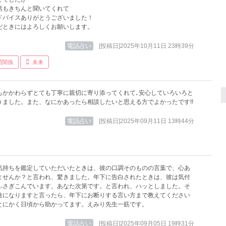
話もきちんと聞いてくれて
ドバイスありがとうございました！
だときにはよろしくお願いします。
電話占い
[投稿日]2025年10月11日 23時39分
間関係
未来
もかかわらずとても丁寧に親切に寄り添ってくれて､安心していろいろと
きました。また、なにかあったら相談したいと思える方でよかったです!!
電話占い
[投稿日]2025年09月11日 13時44分
気持ちを鑑定していただいたときは、彼の口調そのものの言葉で、心あ
ませんか？と言われ、驚きました。年下に告白されたときは、彼は気付
ふさぎこんでいます。あなた次第です。と言われ、ハッとしました。そ
途になりますと言ったら、年下にお断りする言い方まで教えてください
とにかく日頃から助かってます。えみり先生一筋です。
電話占い
[投稿日]2025年09月05日 19時31分