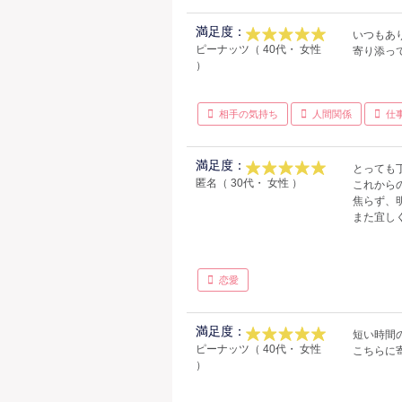
満足度：
いつもあ
ピーナッツ（ 40代・ 女性
寄り添っ
）
相手の気持ち
人間関係
仕
満足度：
とっても
匿名（ 30代・ 女性 ）
これから
焦らず、
また宜し
恋愛
満足度：
短い時間
ピーナッツ（ 40代・ 女性
こちらに
）