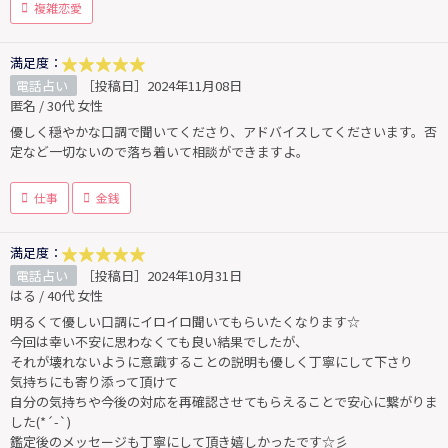
複雑恋愛
満足度：
電話占い
［投稿日］2024年11月08日
匿名 / 30代 女性
優しく穏やかな口調で聞いてくださり、アドバイスしてくださいます。否
定など一切ないので落ち着いて相談ができますよ。
仕事
金銭
満足度：
電話占い
［投稿日］2024年10月31日
はる / 40代 女性
明るくて優しい口調にイロイロ聞いてもらいたくなります☆
今回は幸い不安に思わなくても良い結果でしたが、
それが壊れないように意識することの説明も優しく丁寧にして下さり
気持ちにも寄り添って頂けて
自分の気持ちや今後の対応を再確認させてもらえることで安心に繋がりま
した(*´-`)
鑑定後のメッセージも丁寧にして頂き嬉しかったです☆彡