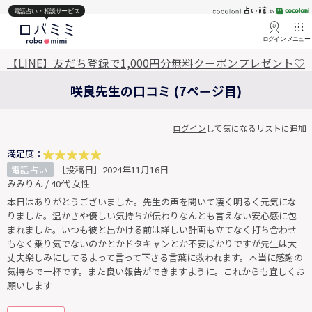
電話占い・相談サービス
ログイン
メニュー
【LINE】友だち登録で1,000円分無料クーポンプレゼント♡
咲良先生の口コミ (7ページ目)
ログイン
して気になるリストに追加
満足度：
電話占い
［投稿日］2024年11月16日
みみりん / 40代 女性
本日はありがとうございました。先生の声を聞いて凄く明るく元気にな
りました。温かさや優しい気持ちが伝わりなんとも言えない安心感に包
まれました。いつも彼と出かける前は詳しい計画も立てなく打ち合わせ
もなく乗り気でないのかとかドタキャンとか不安ばかりですが先生は大
丈夫楽しみにしてるよって言って下さる言葉に救われます。本当に感謝の
気持ちで一杯です。また良い報告ができますように。これからも宜しくお
願いします