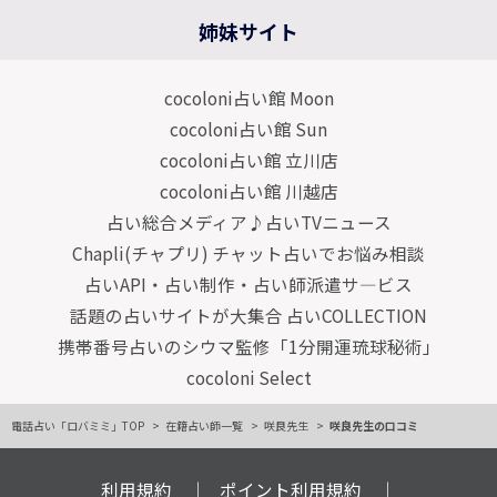
姉妹サイト
cocoloni占い館 Moon
cocoloni占い館 Sun
cocoloni占い館 立川店
cocoloni占い館 川越店
占い総合メディア♪占いTVニュース
Chapli(チャプリ) チャット占いでお悩み相談
占いAPI・占い制作・占い師派遣サ―ビス
話題の占いサイトが大集合 占いCOLLECTION
携帯番号占いのシウマ監修「1分開運琉球秘術」
cocoloni Select
電話占い「ロバミミ」TOP
在籍占い師一覧
咲良先生
咲良先生の口コミ
利用規約
ポイント利用規約