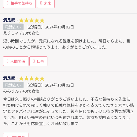
相手の気持ち
未来
満足度：
電話占い
［投稿日］2024年10月02日
えりしゃ / 30代 女性
短い時間でしたが、元気になれる鑑定を頂けました。明日からまた、目
の前のことから頑張ってみます。ありがとうございました。
人間関係
仕事
満足度：
電話占い
［投稿日］2024年10月02日
みみりん / 40代 女性
今日は久し振りの相談ありがとうございました。不安な気持ちを先生に
打ち明けられて寂しく独りで孤独な気持を温かく支えてくださり素早い鑑
定とアドバイスに涙が出そうでした。彼を信じてもう少し待つ勇気が湧き
ました。明るい先生の声にいつも癒されます。気持ちが明るくなりまし
た。これからも応援宜しくお願い致します