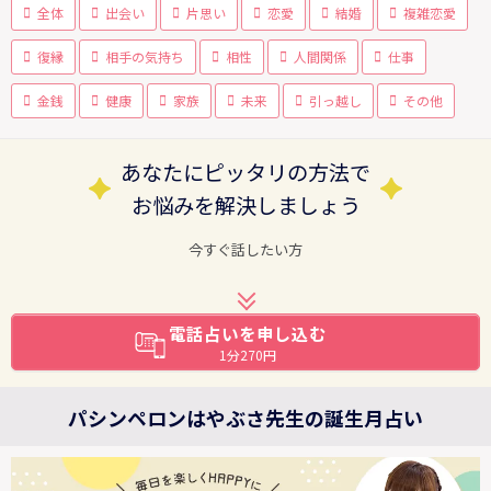
全体
出会い
片思い
恋愛
結婚
複雑恋愛
復縁
相手の気持ち
相性
人間関係
仕事
金銭
健康
家族
未来
引っ越し
その他
あなたにピッタリの方法で
お悩みを解決しましょう
今すぐ話したい方
電話占いを申し込む
1分270円
パシンペロンはやぶさ先生の誕生月占い