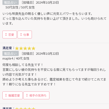
電話占い
［投稿日］2024年10月23日
50代女性 / 50代 女性
いつも咲良先生の明るく優しい声に元気とパワーをもらいます。
どっと落ち込んでいた気持ちを救い上げて頂きました。いつも助けられて
います。
恋愛
仕事
満足度：
電話占い
［投稿日］2024年10月22日
maple4 / 40代 女性
何度も相談してる先生です！
言葉にしない彼の気持ちを不安になる度に見てもらってますが毎回うれし
い内容で元気がでます！
諦めようか考えた事もあるけど、鑑定結果を信じて今まで続けてこれてま
す！頼りになる先生でおすすめです！
複雑恋愛
相手の気持ち
満足度：