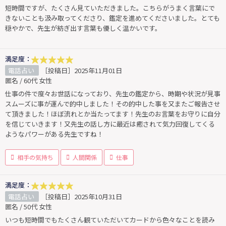
短時間ですが、たくさん見ていただきました。こちらがうまく言葉にで
きないことも汲み取ってくださり、鑑定を進めてくださいました。とても
穏やかで、先生が紡ぎ出す言葉も優しく温かいです。
満足度：
電話占い
［投稿日］2025年11月01日
匿名 / 60代 女性
仕事の件で度々お世話になっており、先生の鑑定から、時期や状況が見事
スムーズに事が運んで的中しました！その的中した事を又またご報告させ
て頂きました！ほぼ流れとか当たってます！先生のお言葉をお守りに自分
を信じていきます！又先生の話し方に最近は癒されて気力回復してくる
ようなパワーがある先生ですね！
相手の気持ち
人間関係
仕事
満足度：
電話占い
［投稿日］2025年10月31日
匿名 / 50代 女性
いつも短時間でもたくさん観ていただいてカードから色々なことを読み