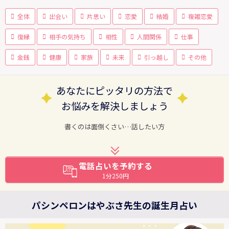
全体
出会い
片思い
恋愛
結婚
複雑恋愛
復縁
相手の気持ち
相性
人間関係
仕事
金銭
健康
家族
未来
引っ越し
その他
あなたにピッタリの方法で
お悩みを解決しましょう
書くのは面倒くさい…話したい方
電話占いを予約する
1分250円
パシンペロンはやぶさ先生の誕生月占い