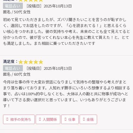
電話占い
［投稿日］2025年10月13日
匿名 / 50代 女性
初めて見ていただきましたが、ズバリ聞きたいことを言うのが恥ずかし
く、遠回しでお話をしたのですが、「心を読まれてる！」と思えるくら
い核心をつかれました。彼の気持ちや考え、未来のことも全て見えてると
分かったので、彼が言ってくれない本心を先生に教えて貰えた！と、とて
も満足しました。また相談に乗っていただきたいです
満足度：
電話占い
［投稿日］2025年10月13日
匿名 / 60代 女性
今月は仕事の件で大変お世話になりまして気持ちの整理やら考えがまと
まり落ち着いております。人知れず勝手にいろいろ想像するより相談する
事で、占いは100%的中しなくとも、大体は人の勘と共に物事が成功へと
導いて下さる良い選択だと思っていますし、いつもありがとうございま
す！
相手の気持ち
人間関係
仕事
金銭