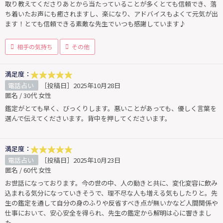
取り教えてくださりあとから当たっていることが多くとても信頼でき、落
ち着いたお声にも癒されますし、楽になり、アドバイスもよくて元気が出
ます！とても信頼できる素敵な先生でいつも感謝しています♪
相手の気持ち
その他
満足度：
電話占い
［投稿日］2025年10月28日
匿名 / 30代 女性
鑑定がとても早く、びっくりします。悪いことがあっても、優しく言葉を
選んで伝えてくださいます。背中を押してくださいます。
満足度：
電話占い
［投稿日］2025年10月23日
匿名 / 60代 女性
お世話になっております。今の世の中、人の動きと共に、変化変容に飲み
込まれる気分になっていきそうで、理不尽な人も増える気もしたりと。先
生の鑑定を通して自分の身のふりや反省すべき点が無いかなど人間関係や
仕事において、安心安全を得られ、先生の鑑定から解明は心に響きまし
た。