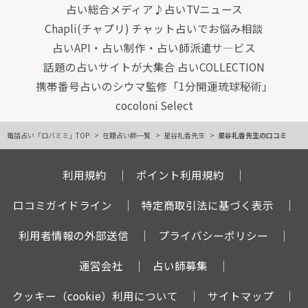
占い総合メディア♪占いTVニュース
Chapli(チャプリ) チャット占いでお悩み相談
占いAPI・占い制作・占い師派遣サ―ビス
話題の占いサイトが大集合 占いCOLLECTION
携帯番号占いのシウマ監修「1分開運琉球秘術」
cocoloni Select
電話占い「ロバミミ」TOP
在籍占い師一覧
星谷礼香先生
星谷礼香先生の口コミ
利用規約
ポイント利用規約
口コミガイドライン
特定商取引法に基づく表示
利用者情報の外部送信
プライバシーポリシー
運営会社
占い師募集
クッキー（cookie）利用について
サイトマップ