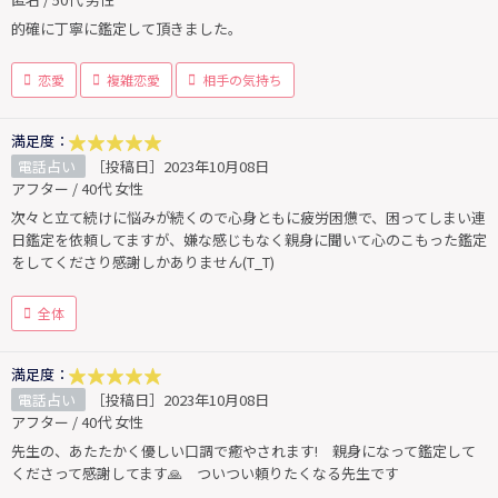
的確に丁寧に鑑定して頂きました。
恋愛
複雑恋愛
相手の気持ち
満足度：
電話占い
［投稿日］2023年10月08日
アフター / 40代 女性
次々と立て続けに悩みが続くので心身ともに疲労困憊で、困ってしまい連
日鑑定を依頼してますが、嫌な感じもなく親身に聞いて心のこもった鑑定
をしてくださり感謝しかありません(T_T)
全体
満足度：
電話占い
［投稿日］2023年10月08日
アフター / 40代 女性
先生の、あたたかく優しい口調で癒やされます! 親身になって鑑定して
くださって感謝してます🙏 ついつい頼りたくなる先生です