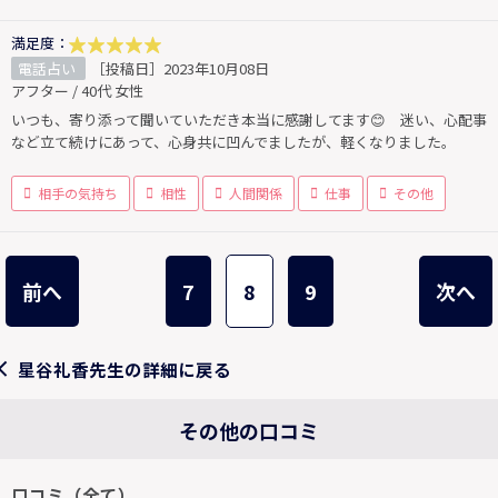
満足度：
電話占い
［投稿日］2023年10月08日
アフター / 40代 女性
いつも、寄り添って聞いていただき本当に感謝してます😊 迷い、心配事
など立て続けにあって、心身共に凹んでましたが、軽くなりました。
相手の気持ち
相性
人間関係
仕事
その他
前へ
7
8
9
次へ
星谷礼香先生の詳細に戻る
その他の口コミ
口コミ（全て）