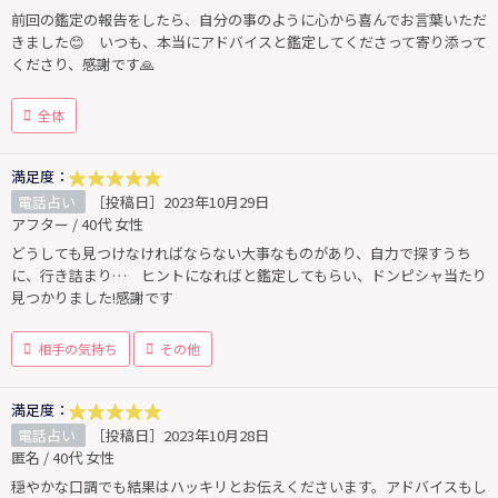
前回の鑑定の報告をしたら、自分の事のように心から喜んでお言葉いただ
きました😊 いつも、本当にアドバイスと鑑定してくださって寄り添って
くださり、感謝です🙏
全体
満足度：
電話占い
［投稿日］2023年10月29日
アフター / 40代 女性
どうしても見つけなければならない大事なものがあり、自力で探すうち
に、行き詰まり… ヒントになればと鑑定してもらい、ドンピシャ当たり
見つかりました!感謝です
相手の気持ち
その他
満足度：
電話占い
［投稿日］2023年10月28日
匿名 / 40代 女性
穏やかな口調でも結果はハッキリとお伝えくださいます。アドバイスもし