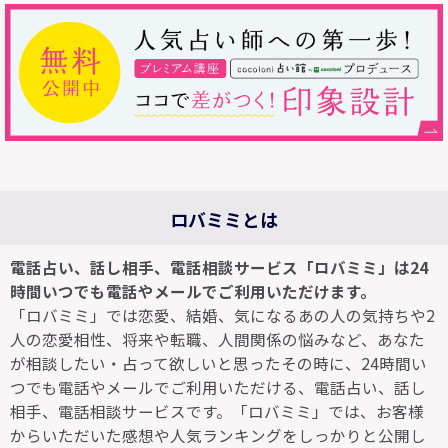
ロバミミとは
電話占い、話し相手、電話相談サービス「ロバミミ」は24
時間いつでも電話やメールでご利用いただけます。
「ロバミミ」では恋愛、結婚、気になるあの人の気持ちや2
人の恋愛相性、将来や転職、人間関係の悩みなど、あなた
が相談したい・占って欲しいと思ったその時に、24時間い
つでも電話やメールでご利用いただける、電話占い、話し
相手、電話相談サービスです。「ロバミミ」では、お客様
からいただいた感想や人気ランキングをしっかりと公開し