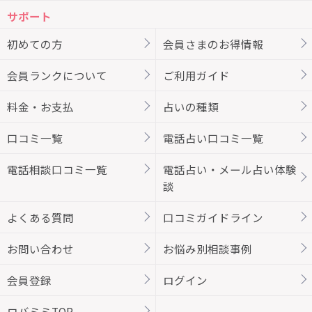
サポート
初めての方
会員さまのお得情報
会員ランクについて
ご利用ガイド
料金・お支払
占いの種類
口コミ一覧
電話占い口コミ一覧
電話相談口コミ一覧
電話占い・メール占い体験
談
よくある質問
口コミガイドライン
お問い合わせ
お悩み別相談事例
会員登録
ログイン
ロバミミTOP