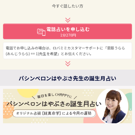
今すぐ話したい方
電話占いを申し込む
1分270円
電話でお申し込みの場合は、ロバミミカスタマーサポートに「恩慈うらら
(おんじうらら) == 1)先生を希望」とお伝えください。
パシンペロンはやぶさ先生の誕生月占い