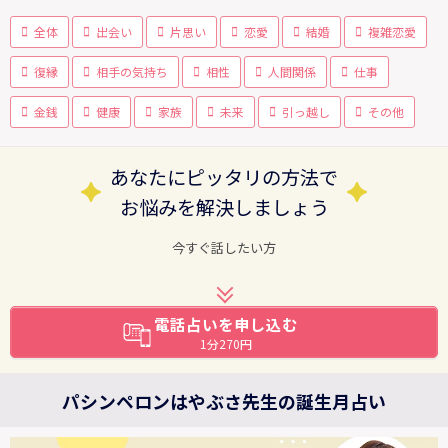
全体
出会い
片思い
恋愛
結婚
複雑恋愛
復縁
相手の気持ち
相性
人間関係
仕事
金銭
健康
家族
未来
引っ越し
その他
あなたにピッタリの方法で
お悩みを解決しましょう
今すぐ話したい方
電話占いを申し込む
1分270円
パシンペロンはやぶさ先生の誕生月占い