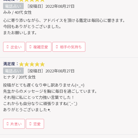
電話占い
［投稿日］2022年08月27日
みみ / 40代 女性
心に寄り添いながら、アドバイスを頂ける鑑定は毎回心に響きます。
今回もありがとうございました。
またお願いします。
出会い
複雑恋愛
相手の気持ち
満足度：
電話占い
［投稿日］2022年08月27日
ヒナタ / 20代 女性
投稿がとても遅くなり申し訳ありません(>_<)
先生からのメッセージを胸に毎日を過ごしています。
それ程に私にとって力強い言葉でした！
これからも自分なりに頑張りますね( ˘͈ ᵕ ˘͈ )
ありがとうございました✦ฺ
片思い
恋愛