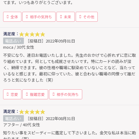
てます。いつもありがとうございます。
全体
相手の気持ち
未来
その他
満足度：
電話占い
［投稿日］2022年09月01日
moca / 30代 女性
不安になり、連日お電話いたしました。先生のおかげで心折れずに恋に取
り組めています。何としても成就させたいです。特にカードの読みが深
く、納得できます。彼の性格や職場に馴染めていないことなど、当たって
いるなと感じます。最初に仰っていた、彼と合わない職場の同僚って誰だ
ろうと気になりました（笑）
恋愛
複雑恋愛
相手の気持ち
満足度：
電話占い
［投稿日］2022年08月31日
アフター / 40代 女性
知りたい事をスピーディーに鑑定して下さいました。金欠な私は本当に助
かります（笑）