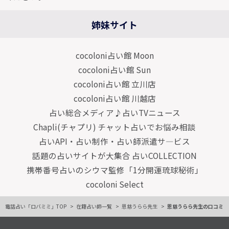
姉妹サイト
cocoloni占い館 Moon
cocoloni占い館 Sun
cocoloni占い館 立川店
cocoloni占い館 川越店
占い総合メディア♪占いTVニュース
Chapli(チャプリ) チャット占いでお悩み相談
占いAPI・占い制作・占い師派遣サ―ビス
話題の占いサイトが大集合 占いCOLLECTION
携帯番号占いのシウマ監修「1分開運琉球秘術」
cocoloni Select
電話占い「ロバミミ」TOP
在籍占い師一覧
恩慈うらら先生
恩慈うらら先生の口コミ