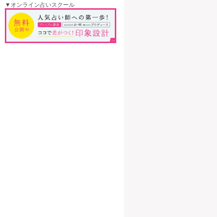
▼オンライン占いスクール