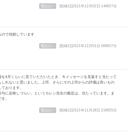
電話占い
[投稿日]2021年12月02日 14時57分
るので信頼しています
電話占い
[投稿日]2021年12月01日 06時57分
価を4月くらいに見ていただいたとき、今メッセージを見返すと当たって
もしれないと思いました。上司、さらにその上司からの評価は良いもの
しております。
給与に反映しづらい。というカレン先生の鑑定は、当たっています。ま
です。
電話占い
[投稿日]2021年11月28日 21時55分