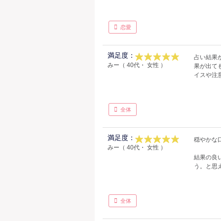
恋愛
満足度：
占い結果
みー（ 40代・ 女性 ）
果が出て
イスや注
全体
満足度：
穏やかな
みー（ 40代・ 女性 ）
結果の良
う。と思
全体