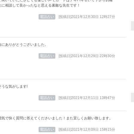
く聞いていただきとても優しい声でカードはテキパキ引いて下さり的確
生に相談して良かったなと思える素敵な先生です！
電話占い
[投稿日]2021年12月30日 12時27分
当にありがとうございました。
電話占い
[投稿日]2021年12月29日 22時30分
そうな気がします!
電話占い
[投稿日]2021年12月11日 13時47分
囲気で快く質問に答えてくださいました！また宜しくお願い致します。
電話占い
[投稿日]2021年12月09日 15時15分