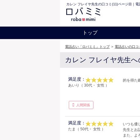
カレン フレイヤ先生の口コミ(11)ページ目｜電
トップ
電話占い「ロバミミ」トップ
>
電話占いの口コ
カレン フレイヤ先生へ
満足度：
的を得た
あいり（ 30代・ 女性 ）
人間関係
満足度：
いつも優
たま（ 50代・ 女性 ）
先生とお
また、よ