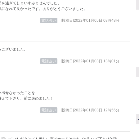
間を過ぎてしまいすみませんでした。
気になれて良かったです。ありがとうございました。
電話占い
[投稿日]2022年01月05日 08時48分
うございました。
電話占い
[投稿日]2022年01月03日 13時01分
々出せなかったことを
答えて下さり、前に進めました！
電話占い
[投稿日]2022年01月03日 12時56分