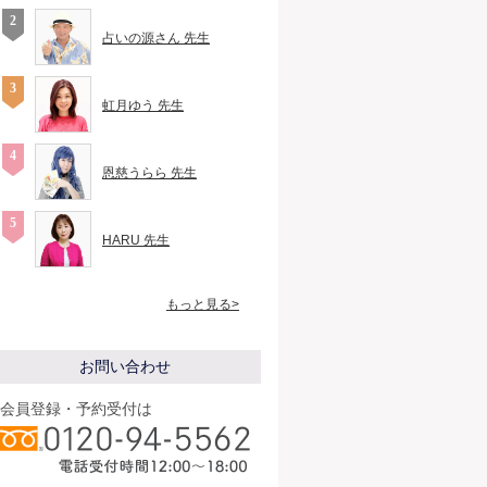
占いの源さん 先生
虹月ゆう 先生
恩慈うらら 先生
HARU 先生
もっと見る>
お問い合わせ
会員登録・予約受付は