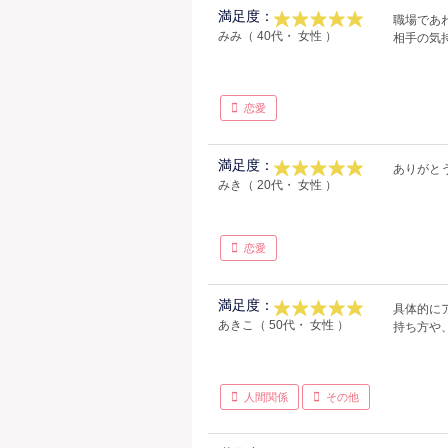
満足度：
職場であ
みみ（ 40代・ 女性 ）
相手の気
恋愛
満足度：
ありがと
みき（ 20代・ 女性 ）
恋愛
満足度：
具体的に
あきこ（ 50代・ 女性 ）
持ち方や
人間関係
その他