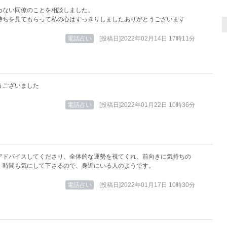
わない同僚のことを相談しました。
持ちを見てもらって私の心はすっきりしましたありがとうございます
電話占い
[投稿日]2022年02月14日 17時11分
うございました
電話占い
[投稿日]2022年01月22日 10時36分
アドバイスしてくださり、全体的な運勢を視てくれ、前向きに気持ちの
、時間も気にして下さるので、身近にいる人のようです。
電話占い
[投稿日]2022年01月17日 10時30分