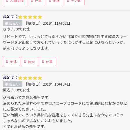
人間関係
仕事
金銭
その他
満足度：
電話占い
［投稿日］2019年11月02日
さや / 30代 女性
リピートです。いつもとても柔らかい口調で相談内容に対する解決のキー
ワードを沢山頂けてお話しているうちに心がすっと腑に落ちるというか、
前を向けるようになります。
全体
結婚
仕事
満足度：
電話占い
［投稿日］2019年10月04日
匿名 / 50代 女性
落ち着いて冷静な先生です。
決められた時間枠の中でホロスコープとカードにて論理的になおかつ簡潔
にご鑑定くださいました。
短い時間でこういう具体的な鑑定をしてくださる先生はなかなかいらっ
しゃらないのではないかとおもいました。
とてもお勧めの先生です。