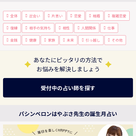
全体
出会い
片思い
恋愛
結婚
複雑恋愛
復縁
相手の気持ち
相性
人間関係
仕事
金銭
健康
家族
未来
引っ越し
その他
あなたにピッタリの方法で
お悩みを解決しましょう
受付中の占い師を探す
パシンペロンはやぶさ先生の誕生月占い