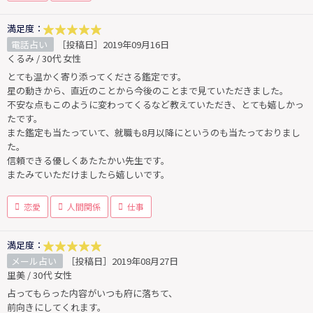
満足度：
電話占い
［投稿日］2019年09月16日
くるみ / 30代 女性
とても温かく寄り添ってくださる鑑定です。
星の動きから、直近のことから今後のことまで見ていただきました。
不安な点もこのように変わってくるなど教えていただき、とても嬉しかっ
たです。
また鑑定も当たっていて、就職も8月以降にというのも当たっておりまし
た。
信頼できる優しくあたたかい先生です。
またみていただけましたら嬉しいです。
恋愛
人間関係
仕事
満足度：
メール占い
［投稿日］2019年08月27日
里美 / 30代 女性
占ってもらった内容がいつも府に落ちて、
前向きにしてくれます。