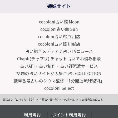
姉妹サイト
cocoloni占い館 Moon
cocoloni占い館 Sun
cocoloni占い館 立川店
cocoloni占い館 川越店
占い総合メディア♪占いTVニュース
Chapli(チャプリ) チャット占いでお悩み相談
占いAPI・占い制作・占い師派遣サ―ビス
話題の占いサイトが大集合 占いCOLLECTION
携帯番号占いのシウマ監修「1分開運琉球秘術」
cocoloni Select
電話占い「ロバミミ」TOP
在籍占い師一覧
hosi7先生
hosi7先生の口コミ
利用規約
ポイント利用規約