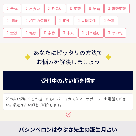
全体
出会い
片思い
恋愛
結婚
複雑恋愛
復縁
相手の気持ち
相性
人間関係
仕事
金銭
健康
家族
未来
引っ越し
その他
あなたにピッタリの方法で
お悩みを解決しましょう
受付中の占い師を探す
どの占い師にするか迷ったらロバミミカスタマーサポートにお電話くださ
い。最適な占い師をご紹介します。
パシンペロンはやぶさ先生の誕生月占い