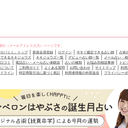
発行（メールアドレス入力）ページです。
「ロバミミ」トップ
新規会員登録
ログイン
今すぐ鑑定できる占い師
占術
談できるキキジョウズ
キキジョウズ一覧
デビュー占い師一覧
メール占い・相
の口コミ
電話占い・メール占い体験談
占いの種類
お悩み別相談事例
トピ
クについて
ご利用ガイド
よくある質問
お問い合わせ
サイトマップ
利用
イドライン
特定商取引法に基づく表記
利用者情報の外部送信
プライバシーポ