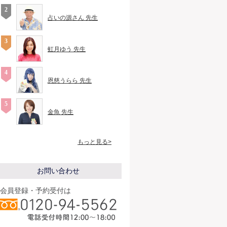
占いの源さん 先生
虹月ゆう 先生
恩慈うらら 先生
金魚 先生
もっと見る>
お問い合わせ
会員登録・予約受付は