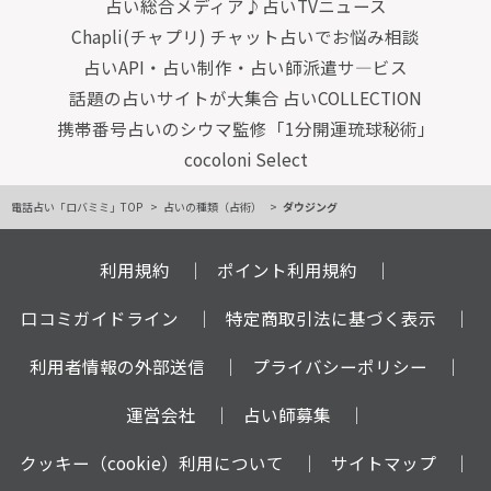
占い総合メディア♪占いTVニュース
Chapli(チャプリ) チャット占いでお悩み相談
占いAPI・占い制作・占い師派遣サ―ビス
話題の占いサイトが大集合 占いCOLLECTION
携帯番号占いのシウマ監修「1分開運琉球秘術」
cocoloni Select
電話占い「ロバミミ」TOP
占いの種類（占術）
ダウジング
利用規約
ポイント利用規約
口コミガイドライン
特定商取引法に基づく表示
利用者情報の外部送信
プライバシーポリシー
運営会社
占い師募集
クッキー（cookie）利用について
サイトマップ