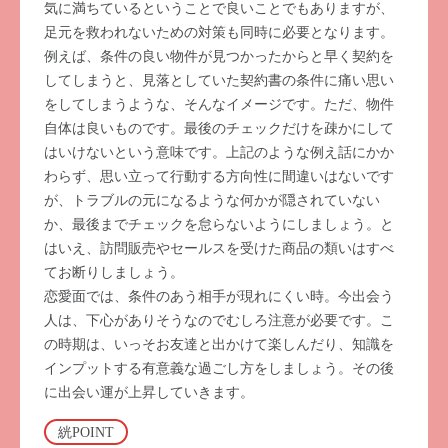
気に満ちているということで良いことでもありますが、
足元を救われないための対策も同時に必要となります。
例えば、条件の良い物件が見つかったからと早く契約を
してしまうと、見落としていた契約書の条件に痛い思い
をしてしまうような、そんなイメージです。ただ、物件
自体は良いものです。最後のチェックだけを疎かにして
はいけないという意味です。上記のような例え話にかか
わらず、思い立って行動する方向性に間違いはないです
が、トラブルの元になるような何かが隠されていない
か、最後までチェックを怠らないようにしましょう。と
はいえ、訪問販売やセールスを受けた商品の類いはすべ
てお断りしましょう。
恋愛面では、条件のあう相手が現れにくい時。今出会う
人は、下心がありそうなのでむしろ注意が必要です。こ
の時期は、いっそお友達と出かけて楽しんだり、知識を
インプットする有意義な過ごし方をしましょう。その後
に出会い運が上昇していきます。
絖POINT