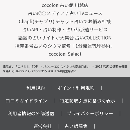
cocoloni占い館 川越店
占い総合メディア♪占いTVニュース
Chapli(チャプリ) チャット占いでお悩み相談
占いAPI・占い制作・占い師派遣サ―ビス
話題の占いサイトが大集合 占いCOLLECTION
携帯番号占いのシウマ監修「1分開運琉球秘術」
cocoloni Select
電話占い「ロバミミ」TOP
パシンペロンはやぶさの誕生月占い
2025年2月の運勢★毎日
を楽しくHAPPYに★パシンペロンはやぶさの誕生月占い
利用規約
ポイント利用規約
口コミガイドライン
特定商取引法に基づく表示
利用者情報の外部送信
プライバシーポリシー
運営会社
占い師募集