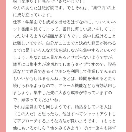
脇目を振らずに進んでいきたい月です。
今月のあなたは絶好調です。でもそれは、“集中力”の上
に成り立っています。
仕事・学業面でも成果を出せるはずなのに、ついついネ
ット番組を見てしまって、当日に悔しい思いをしてしま
ったりするような場面が多そうです。集中し続けること
は難しいですが、自分がここまでと決めた範囲が終わる
までは是非いろんな方法を試しながら集中するといいで
しょう。あなたは人目があるとサボらないようですが、
雑音には集中力が途切れてしまうタイプですので、喫茶
店などで遮音できるイヤホンを利用して作業してみるの
もいいかもしれませんね。あとは、時間を決めると走り
続けられるようなので、アラーム機能なども有効活用し
ましょう。集中した先に大きな成果が待っていますの
で、頑張ってくださいね。
それは恋愛面でも同じようです。婚活をしている人は
（この人だ）と思ったら、他はすべてシャットアウトし
てアプローチするような方法が良いようです。（もっと
他にもいるかしら？他をみてみよう）では一兎をも得ず