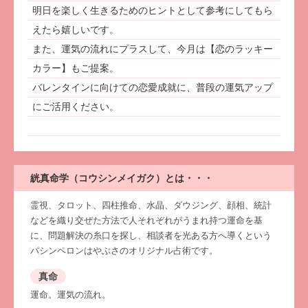
明日を楽しく生きるためのヒントとして参考にしてもら
えたら嬉しいです。
また、運気の流れにプラスして、今月は【恋のラッキー
カラー】もご提案。
バレンタインに向けての恋愛成就に、普段の運気アップ
にご活用ください。
絖真命学（コウシンメイガク）とは・・・
霊視、タロット、四柱推命、水晶、ダウジング、顔相、統計
などを織り交ぜた方法で人それぞれがうまれ持つ運命を基
に、問題解決の糸口を探し、相談者を光ある方へ導くという
パシンペロンはやぶさのオリジナル占術です。
真命
運命。運気の流れ。