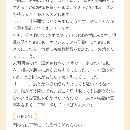
時期は、過去の反省などはせずに、これからを前向きに
生きるための鋭気を養うために、できるだけ休み、体調
を整えることをオススメします。
しかし、仕事面ではとても忙しそうです。やることが多
く頭も混乱してしまいそうです。
でも、落ち着いて1つずつやっていけば必ず出来ます。混
乱を防ぐためにも、ケアレスミスを防御するためにも、
メモにしたり、他者にも進行状況を伝えたり、対策をた
てましょう。
人間関係では、誤解されやすい時です。あなたの言動
を、相手が勝手に悪くとらえてしまったり、その話を聞
いたまた別の人があなたを悪く思ってしまった
り・・・。あとから取り繕おうとしても遅いようなの
で、誰がどう聞いても、どこを切り取っても誤解となら
ないような言動を心がけたいものです。人との会話は言
葉数を多く、丁寧に接していけば大丈夫です。
絖POINT
関わりは丁寧に、なるべく関わらない！