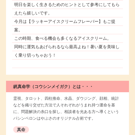
明日を楽しく生きるためのヒントとして参考にしてもら
えたら嬉しいです。
今月は【ラッキーアイスクリームフレーバー】もご提
案。
この時期、食べる機会も多くなるアイスクリーム。
同時に運気もあげられるなら最高よね！暑い夏を美味し
く乗り切っちゃおう！
絖真命学（コウシンメイガク）とは・・・
霊視、タロット、四柱推命、水晶、ダウジング、顔相、統計
などを織り交ぜた方法で人それぞれがうまれ持つ運命を基
に、問題解決の糸口を探し、相談者を光ある方へ導くという
パシンペロンはやぶさのオリジナル占術です。
真命