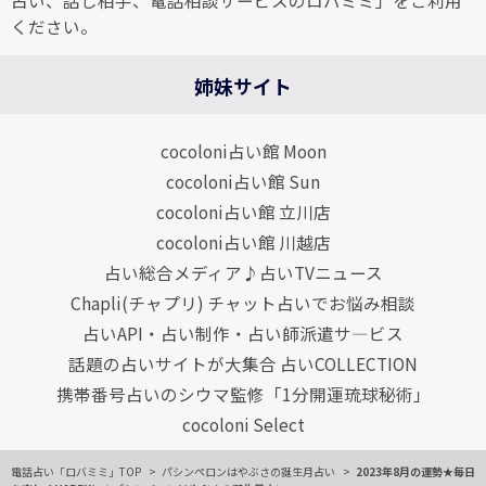
占い、話し相手、電話相談サービスのロバミミ」をご利用
ください。
姉妹サイト
cocoloni占い館 Moon
cocoloni占い館 Sun
cocoloni占い館 立川店
cocoloni占い館 川越店
占い総合メディア♪占いTVニュース
Chapli(チャプリ) チャット占いでお悩み相談
占いAPI・占い制作・占い師派遣サ―ビス
話題の占いサイトが大集合 占いCOLLECTION
携帯番号占いのシウマ監修「1分開運琉球秘術」
cocoloni Select
電話占い「ロバミミ」TOP
パシンペロンはやぶさの誕生月占い
2023年8月の運勢★毎日