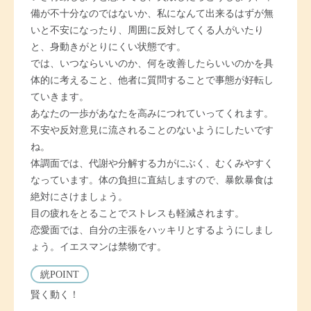
備が不十分なのではないか、私になんて出来るはずが無
いと不安になったり、周囲に反対してくる人がいたり
と、身動きがとりにくい状態です。
では、いつならいいのか、何を改善したらいいのかを具
体的に考えること、他者に質問することで事態が好転し
ていきます。
あなたの一歩があなたを高みにつれていってくれます。
不安や反対意見に流されることのないようにしたいです
ね。
体調面では、代謝や分解する力がにぶく、むくみやすく
なっています。体の負担に直結しますので、暴飲暴食は
絶対にさけましょう。
目の疲れをとることでストレスも軽減されます。
恋愛面では、自分の主張をハッキリとするようにしまし
ょう。イエスマンは禁物です。
絖POINT
賢く動く！